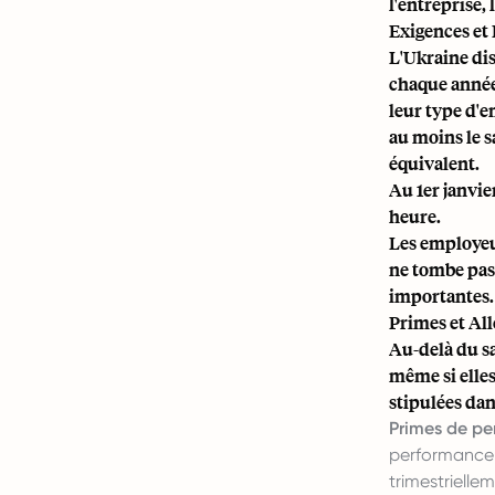
l'entreprise,
Exigences et
L'Ukraine dis
chaque année
leur type d'
au moins le 
équivalent.
Au 1er janvie
heure.
Les employeur
ne tombe pas 
importantes.
Primes et Al
Au-delà du sa
même si elles
stipulées dan
Primes de pe
performance i
trimestrielle