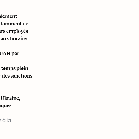
ralement
endamment de
eurs employés
taux horaire
2 UAH par
à temps plein
r des sanctions
n Ukraine,
fiques
 à la
s