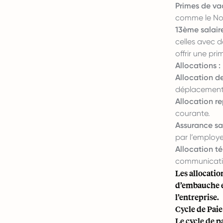
Primes de va
comme le Nouv
13ème salair
celles avec 
offrir une pr
Allocations :
Allocation de
déplacement
Allocation re
courante.
Assurance sa
par l’employ
Allocation t
communicati
Les allocati
d’embauche et
l’entreprise.
Cycle de Pai
Le cycle de p