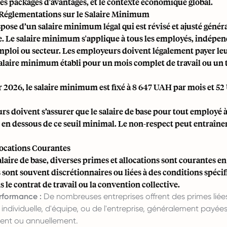
 les packages d'avantages, et le contexte économique global.
 Réglementations sur le Salaire Minimum
pose d’un salaire minimum légal qui est révisé et ajusté géné
. Le salaire minimum s'applique à tous les employés, indép
emploi ou secteur. Les employeurs doivent légalement payer l
salaire minimum établi pour un mois complet de travail ou un 
r 2026, le salaire minimum est fixé à 8 647 UAH par mois et 5
s doivent s’assurer que le salaire de base pour tout employé 
en dessous de ce seuil minimal. Le non-respect peut entraîne
locations Courantes
laire de base, diverses primes et allocations sont courantes e
 sont souvent discrétionnaires ou liées à des conditions spéci
s le contrat de travail ou la convention collective.
rformance :
De nombreuses entreprises offrent des primes liées
ndividuelle, d'équipe, ou de l'entreprise, généralement payée
ment ou annuellement.