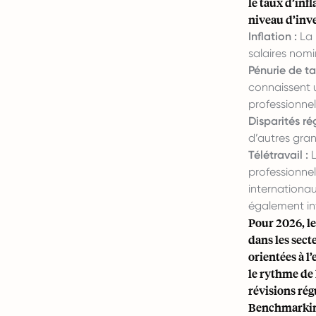
le taux d’inf
niveau d’inv
Inflation :
La 
salaires nomi
Pénurie de ta
connaissent 
professionne
Disparités ré
d’autres gran
Télétravail :
L
professionne
internationau
également inf
Pour 2026, le
dans les sect
orientées à l
le rythme de 
révisions rég
Benchmarking