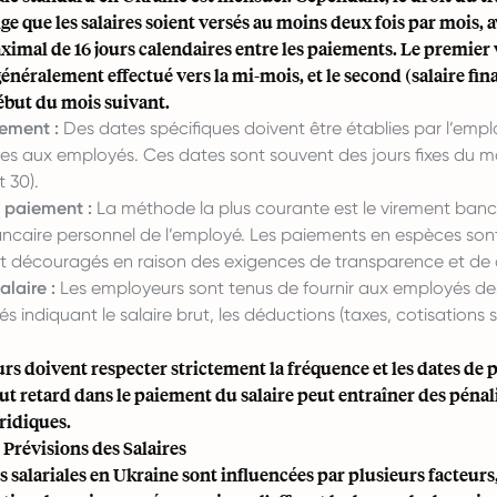
ge que les salaires soient versés au moins deux fois par mois, 
ximal de 16 jours calendaires entre les paiements. Le premie
énéralement effectué vers la mi-mois, et le second (salaire final
ébut du mois suivant.
ement :
Des dates spécifiques doivent être établies par l’empl
 aux employés. Ces dates sont souvent des jours fixes du mo
t 30).
 paiement :
La méthode la plus courante est le virement banca
ncaire personnel de l’employé. Les paiements en espèces sont
 découragés en raison des exigences de transparence et de 
alaire :
Les employeurs sont tenus de fournir aux employés des
lés indiquant le salaire brut, les déductions (taxes, cotisations s
s doivent respecter strictement la fréquence et les dates de
t retard dans le paiement du salaire peut entraîner des pénali
ridiques.
Prévisions des Salaires
s salariales en Ukraine sont influencées par plusieurs facteu