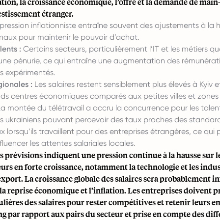
lation, la croissance économique, l’offre et la demande de main
estissement étranger.
pression inflationniste entraîne souvent des ajustements à la 
naux pour maintenir le pouvoir d’achat.
lents :
Certains secteurs, particulièrement l’IT et les métiers qua
une pénurie, ce qui entraîne une augmentation des rémunérati
ls expérimentés.
gionales :
Les salaires restent sensiblement plus élevés à Kyiv 
ds centres économiques comparés aux petites villes et zones 
a montée du télétravail a accru la concurrence pour les talen
ls ukrainiens pouvant percevoir des taux proches des standar
x lorsqu’ils travaillent pour des entreprises étrangères, ce qui 
luencer les attentes salariales locales.
s prévisions indiquent une pression continue à la hausse sur le
eurs en forte croissance, notamment la technologie et les indus
’export. La croissance globale des salaires sera probablement i
la reprise économique et l’inflation. Les entreprises doivent p
ulières des salaires pour rester compétitives et retenir leurs e
 par rapport aux pairs du secteur et prise en compte des dif