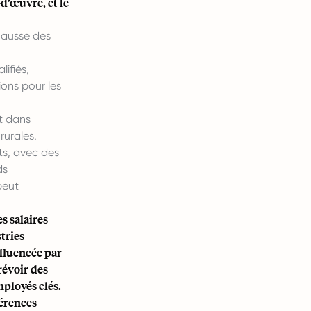
-d’œuvre, et le
hausse des
lifiés,
ons pour les
et dans
rurales.
ts, avec des
ds
peut
s salaires
tries
nfluencée par
révoir des
mployés clés.
férences