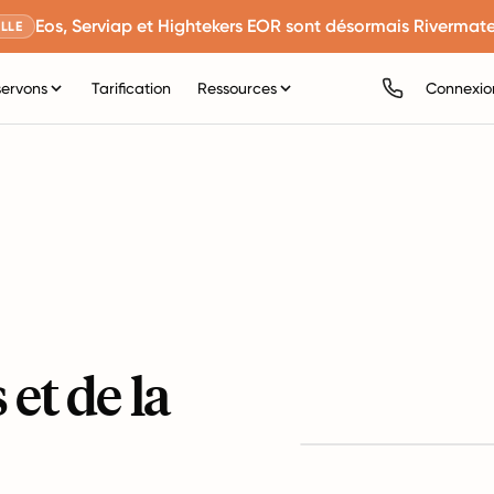
Eos, Serviap et Hightekers EOR sont désormais Rivermate
LLE
servons
Tarification
Ressources
Connexio
 et de la