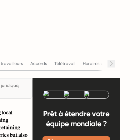
Salair
 travailleurs
Accords
Télétravail
Horaires de travail
juridique,
 local
Prêt à étendre votre
hing
équipe mondiale ?
retaining
ries but also