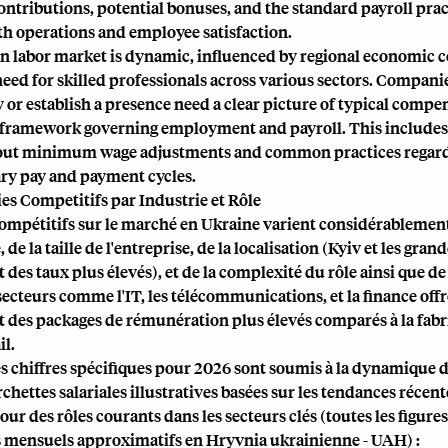
tributions, potential bonuses, and the standard payroll prac
h operations and employee satisfaction.
n labor market is dynamic, influenced by regional economic 
eed for skilled professionals across various sectors. Companie
 or establish a presence need a clear picture of typical compe
l framework governing employment and payroll. This includes
out minimum wage adjustments and common practices regar
y pay and payment cycles.
es Competitifs par Industrie et Rôle
compétitifs sur le marché en Ukraine varient considérablemen
, de la taille de l'entreprise, de la localisation (Kyiv et les gran
des taux plus élevés), et de la complexité du rôle ainsi que de
secteurs comme l'IT, les télécommunications, et la finance off
 des packages de rémunération plus élevés comparés à la fabri
il.
es chiffres spécifiques pour 2026 sont soumis à la dynamique 
rchettes salariales illustratives basées sur les tendances récente
our des rôles courants dans les secteurs clés (toutes les figure
ts mensuels approximatifs en Hryvnia ukrainienne - UAH) :