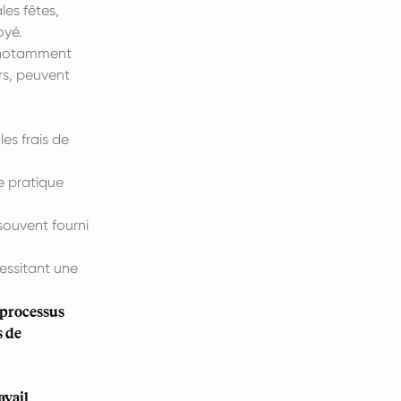
les fêtes,
oyé.
, notamment
rs, peuvent
es frais de
e pratique
souvent fourni
cessitant une
 processus
s de
avail