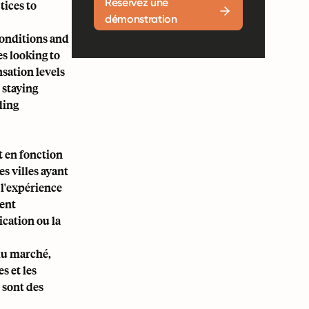
Réservez une
tices to
démonstration
conditions and
s looking to
nsation levels
 staying
ding
t en fonction
des villes ayant
 l'expérience
rent
cation ou la
du marché,
s et les
s sont des