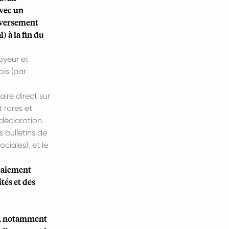
avec un
r versement
) à la fin du
oyeur et
is (par
ire direct sur
 rares et
déclaration.
 bulletins de
ociales), et le
 paiement
tés et des
rs, notamment