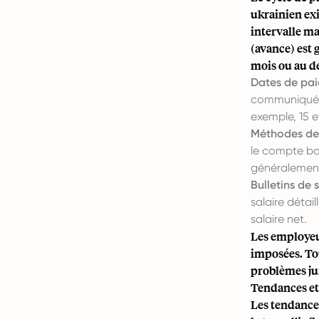
ukrainien exi
intervalle ma
(avance) est g
mois ou au d
Dates de pai
communiquées
exemple, 15 e
Méthodes de
le compte ba
généralement
Bulletins de s
salaire détail
salaire net.
Les employeur
imposées. Tou
problèmes ju
Tendances et 
Les tendance