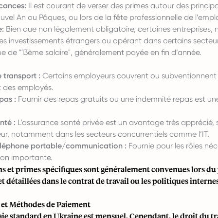
cances:
Il est courant de verser des primes autour des principa
el An ou Pâques, ou lors de la fête professionnelle de l’empl
e:
Bien que non légalement obligatoire, certaines entreprises
des investissements étrangers ou opérant dans certains secteu
ime de "13ème salaire", généralement payée en fin d’année.
 transport :
Certains employeurs couvrent ou subventionnent l
 des employés.
pas :
Fournir des repas gratuits ou une indemnité repas est un
nté :
L’assurance santé privée est un avantage très apprécié, 
eur, notamment dans les secteurs concurrentiels comme l’IT.
éléphone portable/communication :
Fournie pour les rôles né
on importante.
ons et primes spécifiques sont généralement convenues lors du
 détaillées dans le contrat de travail ou les politiques interne
e et Méthodes de Paiement
aie standard en Ukraine est mensuel. Cependant, le droit du tr