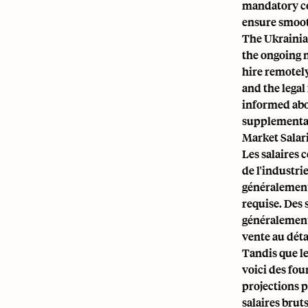
mandatory con
ensure smoot
The Ukrainia
the ongoing n
hire remotely
and the lega
informed ab
supplementar
Market Salari
Les salaires 
de l'industrie
généralement 
requise. Des 
généralement
vente au déta
Tandis que l
voici des fou
projections p
salaires bru