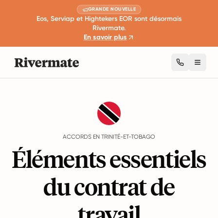
GRANDE NOUVELLE
Eos, Serviap et Hightekers EOR sont désormais
Rivermate.
En savoir plus
Toggl
Guides
Trinité-et-Tobago
Agreements
ACCORDS EN TRINITÉ-ET-TOBAGO
Éléments essentiels
du contrat de
travail