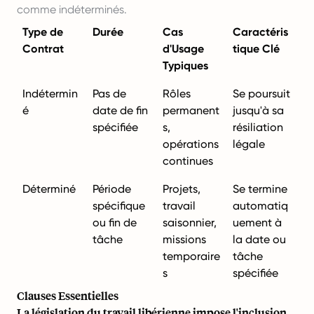
comme indéterminés.
Type de
Durée
Cas
Caractéris
Contrat
d'Usage
tique Clé
Typiques
Indétermin
Pas de
Rôles
Se poursuit
é
date de fin
permanent
jusqu'à sa
spécifiée
s,
résiliation
opérations
légale
continues
Déterminé
Période
Projets,
Se termine
spécifique
travail
automatiq
ou fin de
saisonnier,
uement à
tâche
missions
la date ou
temporaire
tâche
s
spécifiée
Clauses Essentielles
La législation du travail libérienne impose l'inclusion