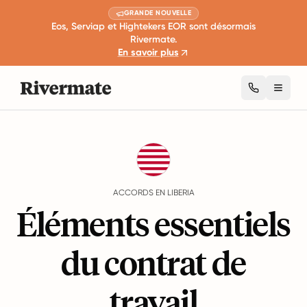
GRANDE NOUVELLE
Eos, Serviap et Hightekers EOR sont désormais
Rivermate.
En savoir plus
Toggl
Guides
Liberia
Agreements
ACCORDS EN LIBERIA
Éléments essentiels
du contrat de
travail