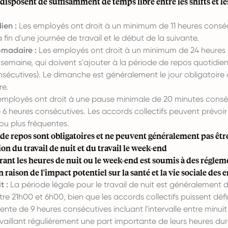
disposent de suffisamment de temps libre entre les shifts et le
ien :
Les employés ont droit à un minimum de 11 heures consé
a fin d'une journée de travail et le début de la suivante.
madaire :
Les employés ont droit à un minimum de 24 heures
semaine, qui doivent s'ajouter à la période de repos quotidien
sécutives). Le dimanche est généralement le jour obligatoire
e.
employés ont droit à une pause minimale de 20 minutes consé
lé 6 heures consécutives. Les accords collectifs peuvent prévoi
ou plus fréquentes.
de repos sont obligatoires et ne peuvent généralement pas êtr
n du travail de nuit et du travail le week-end
rant les heures de nuit ou le week-end est soumis à des régle
n raison de l'impact potentiel sur la santé et la vie sociale des
t :
La période légale pour le travail de nuit est généralement
tre 21h00 et 6h00, bien que les accords collectifs puissent défi
rente de 9 heures consécutives incluant l'intervalle entre minui
aillant régulièrement une part importante de leurs heures dur