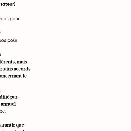
sateur)
repos pour
e
pos pour
e
fférents, mais
rtains accords
concernant le
,
difié par
a annuel
re.
garantir que