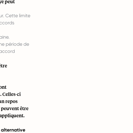
yé peut
r. Cette limite
accords
aine.
ne période de
 accord
être
sont
 Celles-ci
 un repos
 peuvent être
'appliquent.
alternative