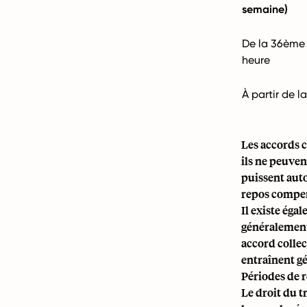
semaine)
De la 36ème
heure
À partir de 
Les accords c
ils ne peuve
puissent auto
repos compen
Il existe ég
généralement 
accord collec
entraînent g
Périodes de r
Le droit du t