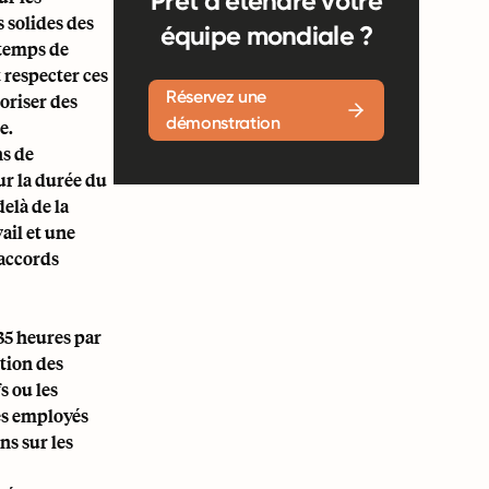
Prêt à étendre votre
 solides des
équipe mondiale ?
 temps de
 respecter ces
Réservez une
voriser des
démonstration
e.
ns de
ur la durée du
delà de la
ail et une
 accords
35 heures par
tion des
s ou les
les employés
ns sur les