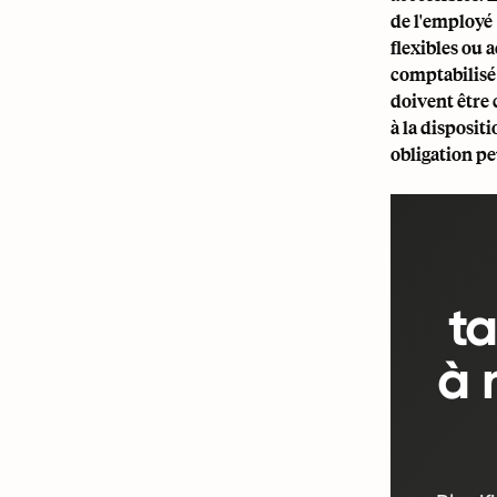
de l'employé 
flexibles ou 
comptabilisé 
doivent être
à la disposit
obligation p
ta
à 