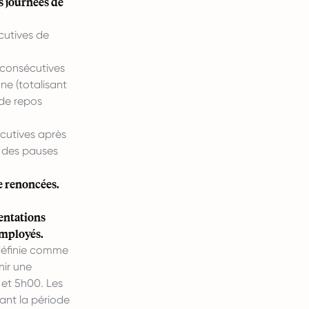
s journées de
cutives de
 consécutives
ne (totalisant
 de repos
cutives après
r des pauses
e renoncées.
mentations
 employés.
 définie comme
nir une
t et 5h00. Les
ant la période