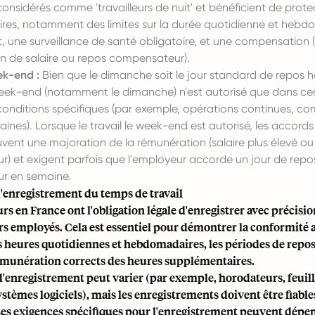
considérés comme 'travailleurs de nuit' et bénéficient de prote
res, notamment des limites sur la durée quotidienne et hebd
it, une surveillance de santé obligatoire, et une compensation 
 de salaire ou repos compensateur).
ek-end :
Bien que le dimanche soit le jour standard de repos
 week-end (notamment le dimanche) n'est autorisé que dans cer
conditions spécifiques (par exemple, opérations continues, 
ines). Lorsque le travail le week-end est autorisé, les accords 
vent une majoration de la rémunération (salaire plus élevé ou
) et exigent parfois que l'employeur accorde un jour de repo
r en semaine.
d'enregistrement du temps de travail
s en France ont l'obligation légale d'enregistrer avec précisio
urs employés. Cela est essentiel pour démontrer la conformité 
es heures quotidiennes et hebdomadaires, les périodes de repos,
 rémunération corrects des heures supplémentaires.
'enregistrement peut varier (par exemple, horodateurs, feuil
stèmes logiciels), mais les enregistrements doivent être fiable
Les exigences spécifiques pour l'enregistrement peuvent dépe