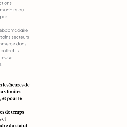
ctions
omadaire du
(par
 hebdomadaire,
tains secteurs
commerce dans
collectifs
 repos
s
n les heures de
aux limites
 et pour le
les de temps
s et
ndre du statut