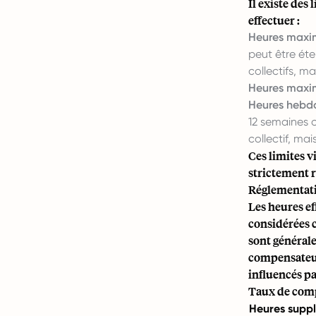
Il existe de
effectuer :
Heures maxim
peut être éte
collectifs, m
Heures maxi
Heures hebd
12 semaines 
collectif, ma
Ces limites v
strictement 
Réglementati
Les heures ef
considérées 
sont générale
compensateur
influencés pa
Taux de comp
Heures suppl