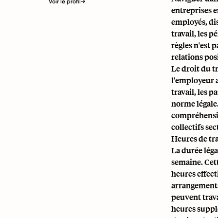
Voir le profil
→
entreprises 
employés, dis
travail, les 
règles n'est 
relations pos
Le droit du t
l'employeur a
travail, les 
norme légale.
compréhension
collectifs sec
Heures de tra
La durée léga
semaine. Cet
heures effect
arrangements 
peuvent trava
heures suppl