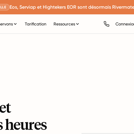
Eos, Serviap et Hightekers EOR sont désormais Rivermate
LLE
servons
Tarification
Ressources
Connexio
et
s heures