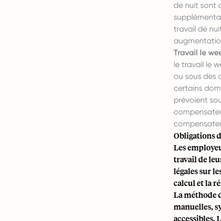
de nuit sont 
supplémentai
travail de nu
augmentation
Travail le we
le travail le
ou sous des 
certains doma
prévoient sou
compensateur
compensateu
Obligations 
Les employeur
travail de le
légales sur l
calcul et la
La méthode d
manuelles, sy
accessibles. 