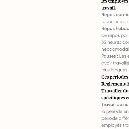
les employés 
travail.
Repos quotid
repos entre l
Repos hebdo
de repos par 
35 heures con
hebdomadair
Pauses :
Les 
avoir travail
plus longues 
Ces périodes 
Réglementatio
Travailler du
spécifiques e
Travail de nui
la période en
période diffé
employés trav