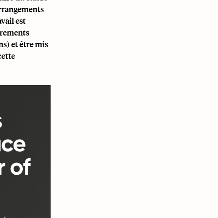
 arrangements
vail est
strements
s) et être mis
cette
s
âce
 of