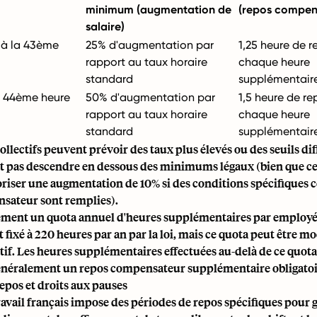
minimum (augmentation de
(repos compen
salaire)
 à la 43ème
25% d'augmentation par
1,25 heure de 
rapport au taux horaire
chaque heure
standard
supplémentair
la 44ème heure
50% d'augmentation par
1,5 heure de re
rapport au taux horaire
chaque heure
standard
supplémentair
ollectifs peuvent prévoir des taux plus élevés ou des seuils di
nt pas descendre en dessous des minimums légaux (bien que ce
riser une augmentation de 10% si des conditions spécifiques 
sateur sont remplies).
alement un quota annuel d'heures supplémentaires par employé
fixé à 220 heures par an par la loi, mais ce quota peut être mo
tif. Les heures supplémentaires effectuées au-delà de ce quot
énéralement un repos compensateur supplémentaire obligatoi
epos et droits aux pauses
ravail français impose des périodes de repos spécifiques pour 