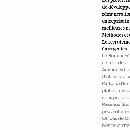
de développe
rémunération
entreprise i
meilleures p
Méthodes et 
Le recruteme
émergentes.
Le Bouche-à-
restent des o
Annonces Lo
d’atteindre u
Portails d’Em
plateformes 
rôles profess
Réseaux Soc
peuvent être
Offices de Ca
bonne straté