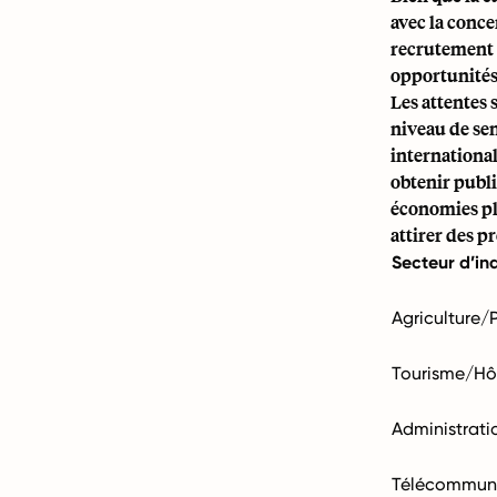
avec la conce
recrutement e
opportunités 
Les attentes 
niveau de sen
international
obtenir publi
économies pl
attirer des p
Secteur d’in
Agriculture/
Tourisme/Hôt
Administrati
Télécommuni