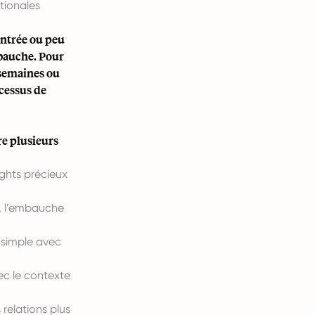
tionales
entrée ou peu
mbauche. Pour
2 semaines ou
ocessus de
e plusieurs
ghts précieux
é, l’embauche
s simple avec
ec le contexte
 relations plus