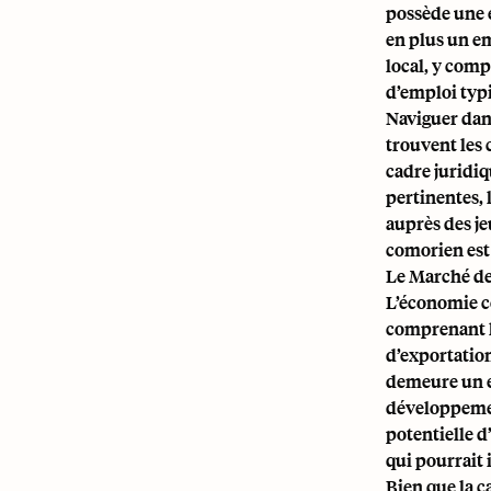
possède une 
en plus un e
local, y comp
d’emploi typi
Naviguer dans
trouvent les 
cadre juridiq
pertinentes, 
auprès des j
comorien est 
Le Marché de 
L’économie co
comprenant l
d’exportation 
demeure un e
développement
potentielle d
qui pourrait 
Bien que la c