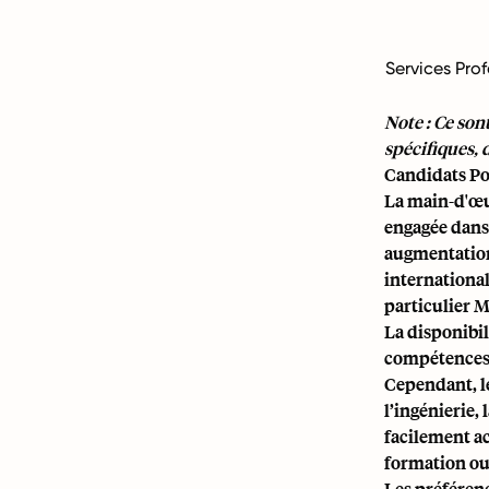
Services Prof
Note : Ce son
spécifiques, 
Candidats Po
La main-d'œu
engagée dans 
augmentation
international
particulier 
La disponibil
compétences a
Cependant, l
l’ingénierie,
facilement a
formation ou
Les préférenc