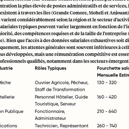
ntration la plus élevée de postes administratifs et de services, 
xistent à travers les îles (Grande Comore, Moheli et Anjouan)
varient considérablement selon la région et le secteur d’activi
salariales typiques peuvent varier largement en fonction de l’i
iorité, des compétences requises et de la taille de l’entreprise (
e). Bien que l’accès à des données salariales exhaustives soit dif
quement, les attentes générales sont souvent inférieures à cel
us développées, mais une rémunération compétitive est essen
rofessionnels qualifiés, notamment dans les secteurs émergent
dustrie
Rôles Typiques
Fourchette sal
Mensuelle Esti
Pêche
Ouvrier Agricole, Pêcheur,
130 - 320
Staff de Transformation
ellerie
Personnel Hôtelier, Guide
160 - 420
Touristique, Serveur
on Publique
Fonctionnaire,
210 - 640
Administrateur
cations
Technicien, Représentant
260 - 740