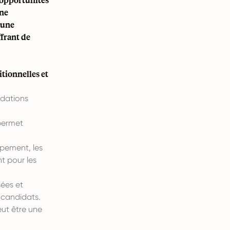
une
 une
frant de
tionnelles et
ndations
 permet
pement, les
t pour les
ées et
 candidats.
eut être une