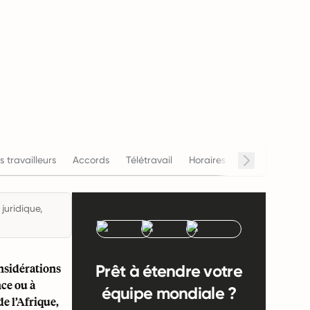
s travailleurs
Accords
Télétravail
Horaires de travail
Sala
juridique,
nsidérations
Prêt à étendre votre
nce ou à
équipe mondiale ?
de l’Afrique,