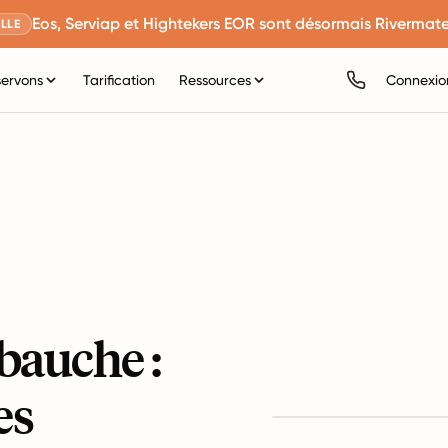
Eos, Serviap et Hightekers EOR sont désormais Rivermate
LLE
servons
Tarification
Ressources
Connexio
bauche :
es