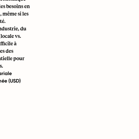
les besoins en
, même si les
té.
ndustrie, du
locale vs.
ficile à
les des
tielle pour
s.
ariale
mée (USD)