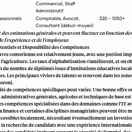
Commercial, Staff
Administratif
essionnels
Comptable, Avocat,
320 - 1050+
Consultant (début-moyen)
t des estimations générales et peuvent fluctuer en fonction des
de l’expérience et de l’employeur.
tentiels et Disponibilité des Compétences
vre comorienne est relativement jeune, avec une portion im
l’agriculture. Les taux d’alphabétisation s’améliorent, et on o
 du nombre de diplômés issus d’institutions éducatives local
es. Les principaux viviers de talents se trouvent dans les zone
Moroni.
ité de compétences spécifiques peut varier. Une bonne offre e
dministratives générales, agricoles et techniques de base est
es compétences spécialisées dans des domaines comme l’IT av
 la finance et certaines disciplines managériales peuvent être 
ccessibles localement, nécessitant éventuellement un investi
 la recherche de candidats avec une expérience internationale
es des candidats incluent souvent la sécurité de l’emploi, de