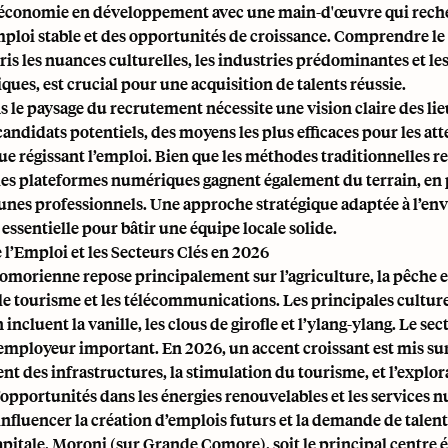
économie en développement avec une main-d'œuvre qui reche
mploi stable et des opportunités de croissance. Comprendre le
ris les nuances culturelles, les industries prédominantes et le
ques, est crucial pour une acquisition de talents réussie.
 le paysage du recrutement nécessite une vision claire des lie
candidats potentiels, des moyens les plus efficaces pour les att
ue régissant l’emploi. Bien que les méthodes traditionnelles r
les plateformes numériques gagnent également du terrain, en 
eunes professionnels. Une approche stratégique adaptée à l’e
essentielle pour bâtir une équipe locale solide.
l’Emploi et les Secteurs Clés en 2026
morienne repose principalement sur l’agriculture, la pêche et
e tourisme et les télécommunications. Les principales cultur
incluent la vanille, les clous de girofle et l’ylang-ylang. Le se
mployeur important. En 2026, un accent croissant est mis sur
 des infrastructures, la stimulation du tourisme, et l’explor
’opportunités dans les énergies renouvelables et les services 
influencer la création d’emplois futurs et la demande de talent
apitale, Moroni (sur Grande Comore), soit le principal centr