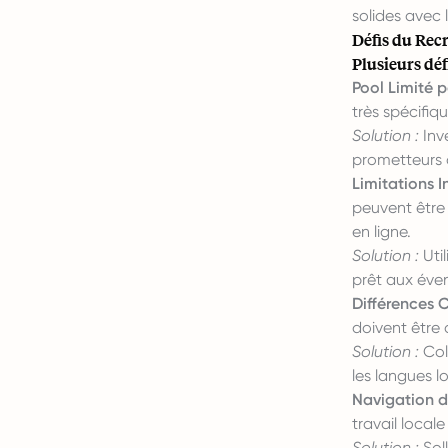
solides avec 
Défis du Rec
Plusieurs dé
Pool Limité p
très spécifiq
Solution :
Inv
prometteurs o
Limitations I
peuvent être
en ligne.
Solution :
Uti
prêt aux éven
Différences C
doivent être 
Solution :
Col
les langues l
Navigation da
travail local
Solution :
Sol