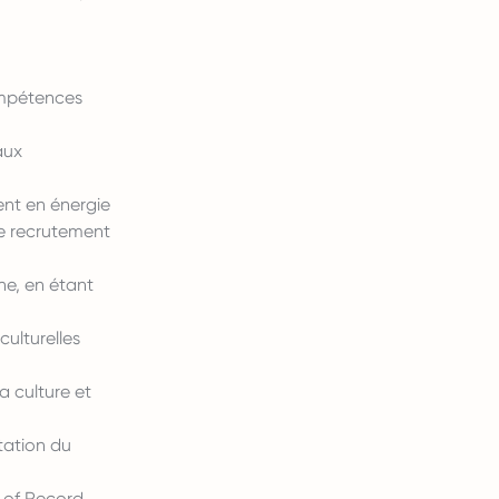
ompétences
aux
ent en énergie
e recrutement
ne, en étant
ulturelles
 culture et
tation du
r of Record