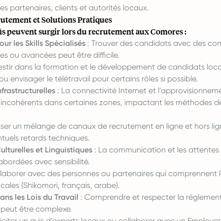
les partenaires, clients et autorités locaux.
rutement et Solutions Pratiques
fis peuvent surgir lors du recrutement aux Comores :
our les Skills Spécialisés
: Trouver des candidats avec des c
ues ou avancées peut être difficile.
estir dans la formation et le développement de candidats loc
u envisager le télétravail pour certains rôles si possible.
nfrastructurelles
: La connectivité Internet et l’approvisionnem
 incohérents dans certaines zones, impactant les méthodes d
liser un mélange de canaux de recrutement en ligne et hors lig
tuels retards techniques.
ulturelles et Linguistiques
: La communication et les attentes c
abordées avec sensibilité.
laborer avec des personnes ou partenaires qui comprennent la
ocales (Shikomori, français, arabe).
ns les Lois du Travail
: Comprendre et respecter la réglemen
e peut être complexe.
liciter un avis d’experts locaux ou collaborer avec un Employe