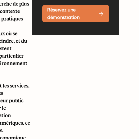
rche de plus
Réservez une
 contexte
démonstration
s pratiques
ux où se
eindre, et du
estent
particulier
nvironnement
 les services,
es
cteur public
 le
ation
numériques, ce
s.
e économique