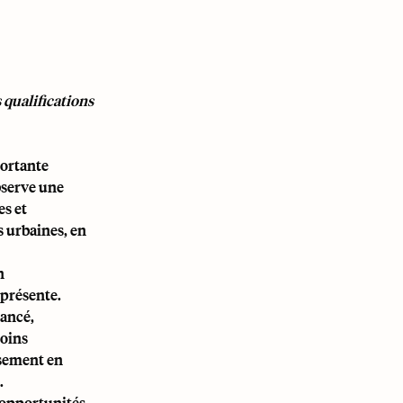
 qualifications
portante
bserve une
es et
s urbaines, en
n
 présente.
ancé,
moins
ssement en
.
s opportunités