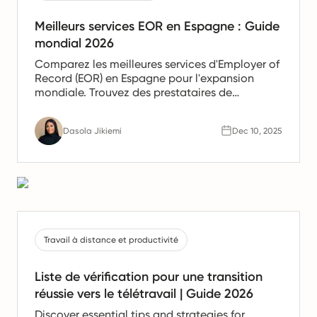
Meilleurs services EOR en Espagne : Guide
mondial 2026
Comparez les meilleures services d'Employer of
Record (EOR) en Espagne pour l'expansion
mondiale. Trouvez des prestataires de
confiance offrant des services de paie, de
gestion des ressources humaines et de
Dasola Jikiemi
Dec 10, 2025
conformité pour les équipes en Espagne.
Travail à distance et productivité
Liste de vérification pour une transition
réussie vers le télétravail | Guide 2026
Discover essential tips and strategies for