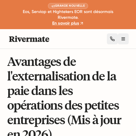
GRANDE NOUVELLE
Eos, Serviap et Hightekers EOR sont désormais
Rivermate.
En savoir plus
Toggl
10 min de lecture
Guides de l'emploi mondial
Avantages de
l'externalisation de la
paie dans les
opérations des petites
entreprises (Mis à jour
en 2026)