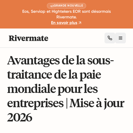
GRANDE NOUVELLE
Eos, Serviap et Hightekers EOR sont désormais
Rivermate.
En savoir plus
Toggl
9 min de lecture
Gestion mondiale de la main D'œuvre
Avantages de la sous-
traitance de la paie
mondiale pour les
entreprises | Mise à jour
2026