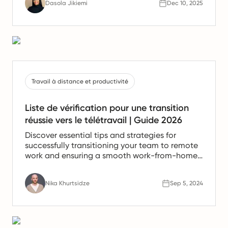
Dasola Jikiemi
Dec 10, 2025
conformité pour les équipes en Espagne.
Travail à distance et productivité
Liste de vérification pour une transition
réussie vers le télétravail | Guide 2026
Discover essential tips and strategies for
successfully transitioning your team to remote
work and ensuring a smooth work-from-home
experience.
Nika Khurtsidze
Sep 5, 2024