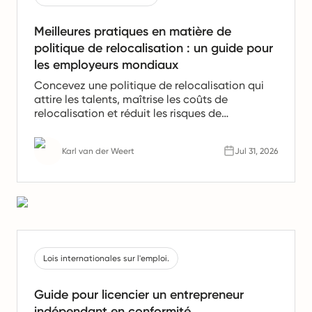
Meilleures pratiques en matière de
politique de relocalisation : un guide pour
les employeurs mondiaux
Concevez une politique de relocalisation qui
attire les talents, maîtrise les coûts de
relocalisation et réduit les risques de
conformité. Découvrez les meilleures pratiques
en matière de politique de relocalisation
Karl van der Weert
Jul 31, 2026
utilisées par les employeurs mondiaux.
Lois internationales sur l'emploi.
Guide pour licencier un entrepreneur
indépendant en conformité