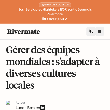
GRANDE NOUVELLE
Eos, Serviap et Hightekers EOR sont désormais
Rivermate.
En savoir plus
Toggl
7 min de lecture
Développement de carrière et leadership
Gérer des équipes
mondiales : s'adapter à
diverses cultures
locales
Auteur
Lucas Botzen