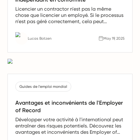
Licencier un contractor n'est pas la même
chose que licencier un employé. Si le processus
n'est pas géré correctement, cela peut
entraîner des risques juridiques, des livrables
non rémunérés et des conséquences graves
Lucas Botzen
May 19, 2025
pour votre entreprise. Cet article explique
comment le faire en conformité.
Guides de l'emploi mondial
Avantages et inconvénients de l'Employer
of Record
Développer votre activité à l'international peut
entraîner des risques potentiels. Découvrez les
avantages et inconvénients des Employer of
Record (EOR) pour savoir si leurs services vous