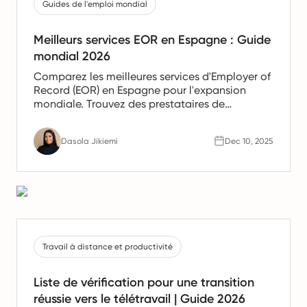
Guides de l'emploi mondial
Meilleurs services EOR en Espagne : Guide
mondial 2026
Comparez les meilleures services d'Employer of
Record (EOR) en Espagne pour l'expansion
mondiale. Trouvez des prestataires de
confiance offrant des services de paie, de
gestion des ressources humaines et de
Dasola Jikiemi
Dec 10, 2025
conformité pour les équipes en Espagne.
Travail à distance et productivité
Liste de vérification pour une transition
réussie vers le télétravail | Guide 2026