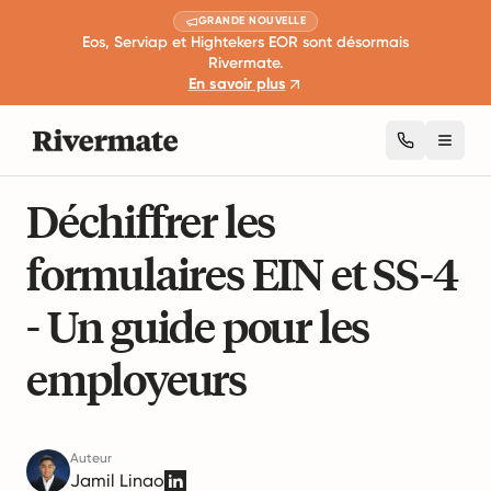
GRANDE NOUVELLE
Eos, Serviap et Hightekers EOR sont désormais
Rivermate.
En savoir plus
Toggl
9 min de lecture
Taxation et conformité
Déchiffrer les
formulaires EIN et SS-4
- Un guide pour les
employeurs
Auteur
Jamil Linao