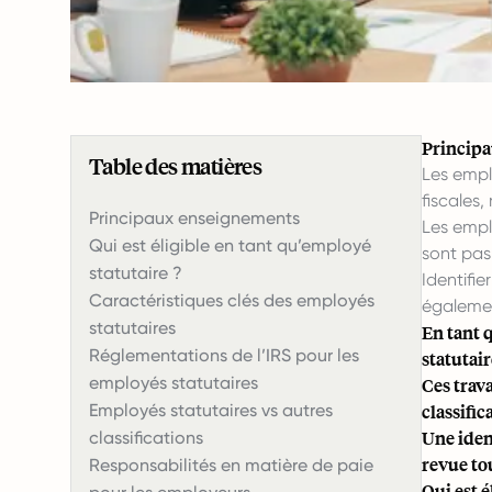
Princip
Table des matières
Les empl
fiscales
Principaux enseignements
Les empl
Qui est éligible en tant qu’employé
sont pas 
statutaire ?
Identifi
Caractéristiques clés des employés
également
statutaires
En tant 
Réglementations de l’IRS pour les
statutair
employés statutaires
Ces trav
Employés statutaires vs autres
classifi
Une iden
classifications
revue to
Responsabilités en matière de paie
Qui est é