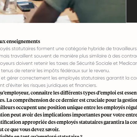
aux enseignements
oyés statutaires forment une catégorie hybride de travailleurs
, mais travaillent souvent de manière plus similaire à des cont
oyeurs doivent retenir les taxes de Sécurité Sociale et Medica
tenus de retenir les impôts fédéraux sur le revenu.
er et gérer correctement les employés statutaires garantit la c
 d’éviter les risques juridiques et financiers.
qu’employeur, connaître les différents types d’emploi est esse
es. La compréhension de ce dernier est cruciale pour la gestion d
ailleurs occupent une position unique entre les employés régul
cation peut avoir des implications importantes pour votre entre
tification appropriée des employés statutaires garantira la con
ut ce que vous devez savoir.
ligible en tant qu’employé statutaire ?