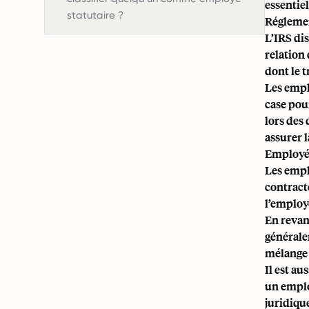
essentiel
statutaire ?
Réglemen
L’IRS dis
relation 
dont le t
Les empl
case pour
lors des
assurer 
Employés 
Les empl
contract
l’employ
En revan
générale
mélange 
Il est au
un emplo
juridiqu