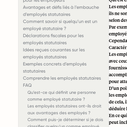
pour les employeurs
Les emplo
Avantages et défis liés à l’embauche
ils ne so
d’employés statutaires
selon
des
Comment savoir si quelqu’un est un
Par exem
employé statutaire ?
employés 
Déclarations fiscales pour les
Cependant
employés statutaires
Caractér
Idées reçues courantes sur les
Les emplo
employés statutaires
avec ceu
Exemples concrets d’employés
fourniss
statutaires
accompli
Comprendre les employés statutaires
pour atte
FAQ
D’un poi
Qu’est-ce qui définit une personne
les empl
comme employé statutaire ?
de cela, 
Les employés statutaires ont-ils droit
déduire 
aux avantages des employés ?
En ce qu
Comment puis-je déterminer si je dois
peut incl
classifier quelqu’un comme employé