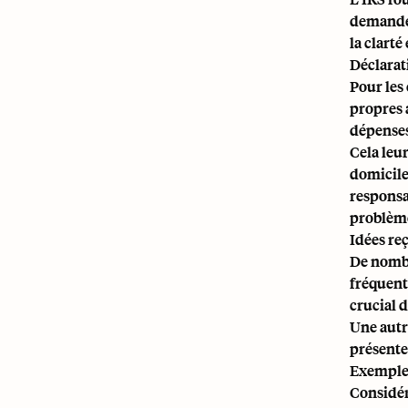
demander
la clarté
Déclarat
Pour les
propres 
dépenses
Cela leur
domicile
responsab
problème
Idées re
De nombr
fréquent
crucial d
Une autr
présenten
Exemples
Considér