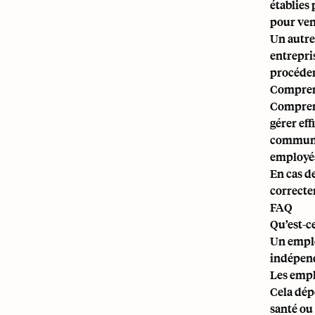
établies
pour ven
Un autre
entrepris
procéder 
Comprend
Compre
gérer eff
communic
employés
En cas d
correcte
FAQ
Qu’est-c
Un employ
indépend
Les empl
Cela dép
santé ou 