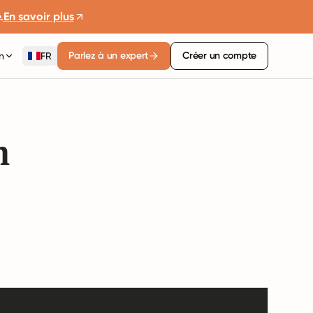
.
En savoir plus
Parlez à un expert
Créer un compte
n
FR
n