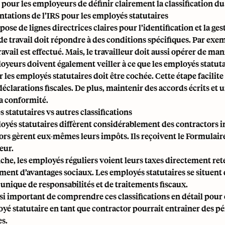
 pour les employeurs de définir clairement la classification du 
tations de l’IRS pour les employés statutaires
pose de lignes directrices claires pour l’identification et la ge
de travail doit répondre à des conditions spécifiques. Par exemp
ravail est effectué. Mais, le travailleur doit aussi opérer de m
oyeurs doivent également veiller à ce que les employés statu
 les employés statutaires doit être cochée. Cette étape facilite 
 déclarations fiscales. De plus, maintenir des accords écrits e
la conformité.
statutaires vs autres classifications
oyés statutaires diffèrent considérablement des contractors i
ors gèrent eux-mêmes leurs impôts. Ils reçoivent le
Formulair
eur.
che, les employés réguliers voient leurs taxes directement ret
ment d’avantages sociaux. Les employés statutaires se situent 
unique de responsabilités et de traitements fiscaux.
ssi important de comprendre ces classifications en détail pour év
yé statutaire en tant que contractor pourrait entraîner des pén
es.