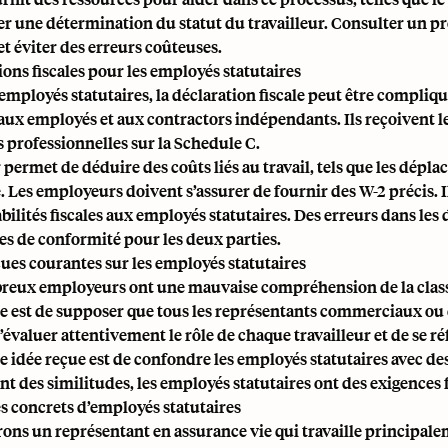
 une détermination du statut du travailleur. Consulter un pro
 et éviter des erreurs coûteuses.
ions fiscales pour les employés statutaires
 employés statutaires, la déclaration fiscale peut être compli
aux employés et aux contractors indépendants. Ils reçoivent l
 professionnelles sur la Schedule C.
 permet de déduire des coûts liés au travail, tels que les déplac
. Les employeurs doivent s’assurer de fournir des
W-2 précis
.
ilités fiscales aux employés statutaires. Des erreurs dans les 
s de conformité pour les deux parties.
çues courantes sur les employés statutaires
eux employeurs ont une mauvaise compréhension de la classif
e est de supposer que tous les représentants commerciaux ou c
’évaluer attentivement le rôle de chaque travailleur et de se réf
e idée reçue est de confondre les employés statutaires avec des
t des similitudes, les employés statutaires ont des exigences fi
 concrets d’employés statutaires
ons un représentant en assurance vie qui travaille principaleme