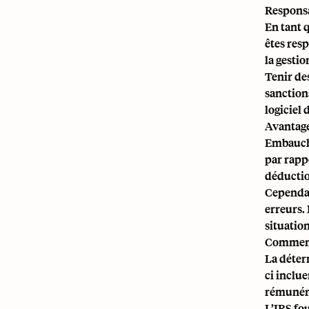
Responsa
En tant 
êtes resp
la gestio
Tenir des
sanctions
logiciel 
Avantage
Embauche
par rapp
déductio
Cependan
erreurs.
situation
Comment 
La déter
ci inclue
rémunér
L’IRS fo