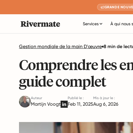
GRANDE NOUVE
Services
À qui nous 
Gestion mondiale de la main D'œuvre
8 min de lect
Comprendre les emp
guide complet
Auteur
Publié le :
Mis à jour le :
Martijn Voogt
Feb 11, 2025
Aug 6, 2026