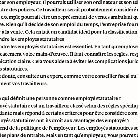
 par son employeur. Il pourrait utiliser son ordinateur et son 
dre des polices. Ce travailleur serait probablement considér
 exemple pourrait être un représentant de ventes ambulant q
e. Bien qu’il décide de son emploi du temps, l’entreprise fourn
à la vente. Cela en fait un candidat idéal pour la classificatio
re les employés statutaires
ndre
les employés statutaires
est essentiel. En tant qu’employe
icacement votre main-d'œuvre. Il faut connaître les règles, res
ation claire. Cela vous aidera à éviter les complications jurid
 statutaires.
e doute, consultez un expert, comme votre conseiller fiscal ou
ment vos travailleurs.
e qui définit une personne comme employé statutaire ?
é statutaire est un travailleur classé selon des règles spécifiq
ante mais répond à certains critères pour être considéré comm
oyés statutaires ont-ils droit aux avantages des employés ?
end de la politique de l’employeur. Les employés statutaires 
les plans de retraite. Mais en tant qu’employeur, vous pouvez c