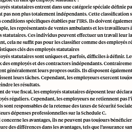
yés statutaires entrent dans une catégorie spéciale définie par
nt pas non plus totalement indépendants. Cette classification s
 conditions spécifiques établies par l’IRS
. Ils doivent égaleme
ple, les représentants de ventes ambulants et les travailleur
statutaires. Ces individus peuvent effectuer un travail leur la
, cela ne suffit pas pour les classifier comme des employés rég
istiques clés des employés statutaires
yés statutaires sont uniques et, parfois, difficiles à définir. Le
x des employés et des contractors indépendants. Contrairemen
ent généralement leurs propres outils. Ils disposent également 
ssent leurs tâches. Cependant, les employeurs exercent toujou
indre les résultats.
nt de vue fiscal, les employés statutaires déposent leur décla
oyés réguliers. Cependant, les employeurs ne retiennent pas
l
ils sont responsables de la retenue des
taxes de Sécurité Social
leurs dépenses professionnelles sur la Schedule C.
i concerne les avantages, ils ne peuvent pas toujours bénéfici
ure des différences dans les avantages, tels que l’assurance san