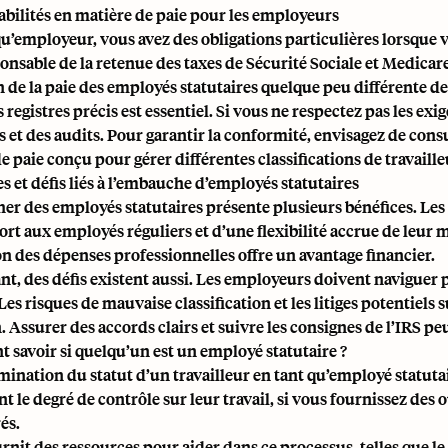
bilités en matière de paie pour les employeurs
qu’employeur, vous avez des obligations particulières lorsque v
onsable de la retenue des taxes de Sécurité Sociale et Medicare
n de la paie des employés statutaires quelque peu différente de 
 registres précis est essentiel. Si vous ne respectez pas les ex
 et des audits. Pour garantir la conformité, envisagez de consu
de paie conçu pour gérer différentes classifications de travaille
s et défis liés à l’embauche d’employés statutaires
r des employés statutaires présente plusieurs bénéfices. Les
ort aux employés réguliers et d’une flexibilité accrue de leur 
n des dépenses professionnelles offre un avantage financier.
t, des défis existent aussi. Les employeurs doivent naviguer 
 Les
risques de mauvaise classification
et les litiges potentiels
. Assurer des accords clairs et suivre les consignes de l’IRS p
savoir si quelqu’un est un employé statutaire ?
mination du statut d’un travailleur en tant qu’employé statuta
nt le degré de contrôle sur leur travail, si vous fournissez des 
és.
urnit des ressources pour aider dans ce processus, telles que 