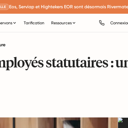
Eos, Serviap et Hightekers EOR sont désormais Rivermate
LLE
servons
Tarification
Ressources
Connexio
ure
loyés statutaires : u