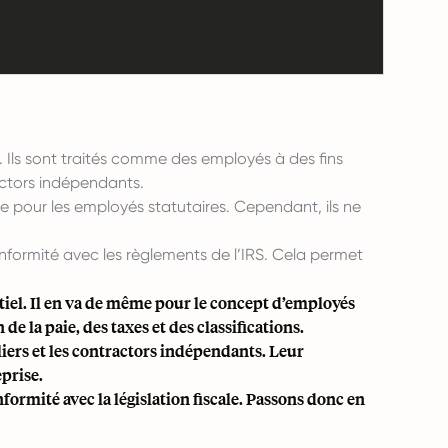
. Ils sont traités comme des employés à des fins
ractors indépendants.
re pour les employés statutaires. Cependant, ils ne
onformité avec les règlements de l’IRS. Cela permet
ntiel. Il en va de même pour le concept d’employés
e la paie, des taxes et des classifications.
iers et les contractors indépendants. Leur
prise.
formité avec la législation fiscale. Passons donc en