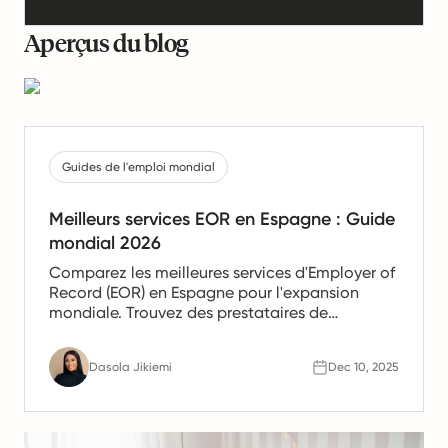
Aperçus du blog
Guides de l'emploi mondial
Meilleurs services EOR en Espagne : Guide
mondial 2026
Comparez les meilleures services d'Employer of
Record (EOR) en Espagne pour l'expansion
mondiale. Trouvez des prestataires de
confiance offrant des services de paie, de
gestion des ressources humaines et de
Dasola Jikiemi
Dec 10, 2025
conformité pour les équipes en Espagne.