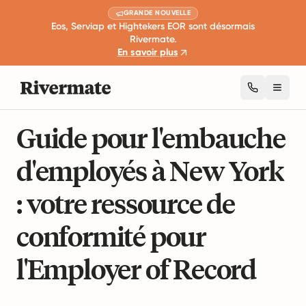
GRANDE NOUVELLE
Eos, Serviap et Hightekers EOR sont désormais
Rivermate.
En savoir plus
Toggl
13 min de lecture
Expansion et croissance des affaires
Guide pour l'embauche
d'employés à New York
: votre ressource de
conformité pour
l'Employer of Record