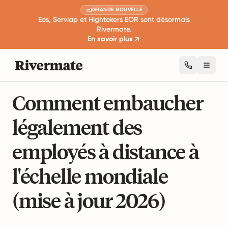
GRANDE NOUVELLE
Eos, Serviap et Hightekers EOR sont désormais
Rivermate.
En savoir plus
Toggl
14 min de lecture
Lois internationales sur l'emploi.
Comment embaucher
légalement des
employés à distance à
l'échelle mondiale
(mise à jour 2026)