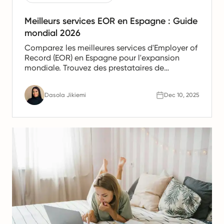
Meilleurs services EOR en Espagne : Guide
mondial 2026
Comparez les meilleures services d'Employer of
Record (EOR) en Espagne pour l'expansion
mondiale. Trouvez des prestataires de
confiance offrant des services de paie, de
gestion des ressources humaines et de
Dasola Jikiemi
Dec 10, 2025
conformité pour les équipes en Espagne.