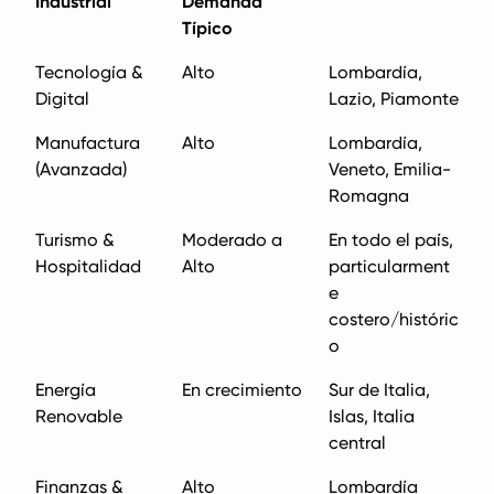
Industrial
Demanda
Típico
Tecnología &
Alto
Lombardía,
Digital
Lazio, Piamonte
Manufactura
Alto
Lombardía,
(Avanzada)
Veneto, Emilia-
Romagna
Turismo &
Moderado a
En todo el país,
Hospitalidad
Alto
particularment
e
costero/históric
o
Energía
En crecimiento
Sur de Italia,
Renovable
Islas, Italia
central
Finanzas &
Alto
Lombardía