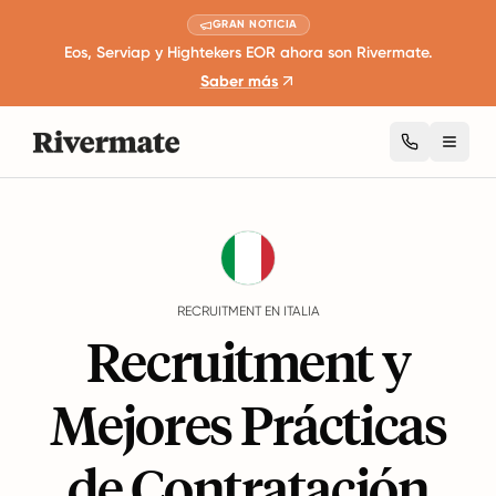
GRAN NOTICIA
Eos, Serviap y Hightekers EOR ahora son Rivermate.
Saber más
Toggl
Guides
Italia
Recruitment
RECRUITMENT EN ITALIA
Recruitment y
Mejores Prácticas
de Contratación