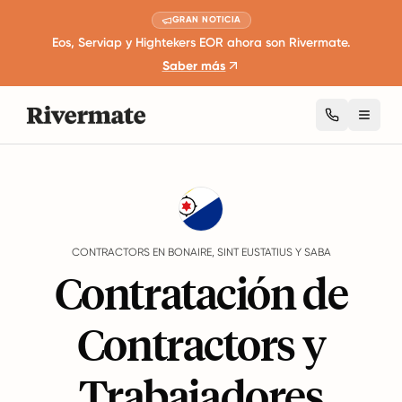
GRAN NOTICIA
Eos, Serviap y Hightekers EOR ahora son Rivermate.
Saber más
Toggl
Guides
Bonaire, Sint Eustatius y Saba
Contractors
CONTRACTORS EN BONAIRE, SINT EUSTATIUS Y SABA
Contratación de
Contractors y
Trabajadores