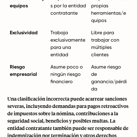
equipos
s por la entidad
propias
contratante
herramientas/e
quipos
Exclusividad
Trabaja
Libre para
exclusivamente
trabajar con
para una
múltiples
entidad
clientes
Riesgo
Asume poco o
Asume riesgo
empresarial
ningún riesgo
de
financiero
ganancia/pérdi
da
Una clasificación incorrecta puede acarrear sanciones
severas, incluyendo demandas para pagos retroactivos
de impuestos sobre la nómina, contribuciones a la
seguridad social, beneficios y posibles multas. La
entidad contratante también puede ser responsable de
indemnización por terminación y otros derechos