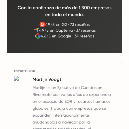
Con la confianza de más de 1.300 empresas
en todo el mundo.
4.9/5 en G2
·
73 reseñas
4.9/5 en Capterra
·
37 reseñas
4.6/5 en Google
·
34 reseñas
ESCRITO POR
Martijn Voogt
Martijn es un Ejecutivo de Cuentas en
Rivermate con varios años de experiencia
en el espacio de EOR y recursos humanos
globales. Trabaja con empresas que se
expanden internacionalmente,
ayudándolas a navegar por la