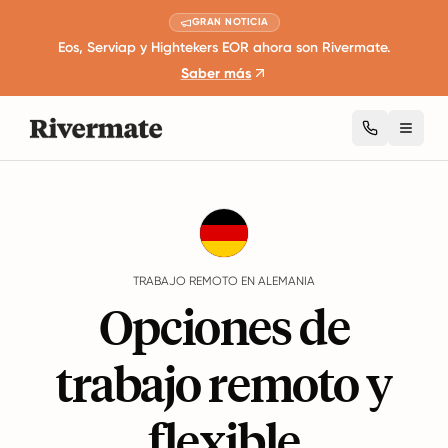
GRAN NOTICIA
Eos, Serviap y Hightekers EOR ahora son Rivermate.
Saber más
Toggl
Guides
Alemania
Remote Work
TRABAJO REMOTO EN ALEMANIA
Opciones de
trabajo remoto y
flexible