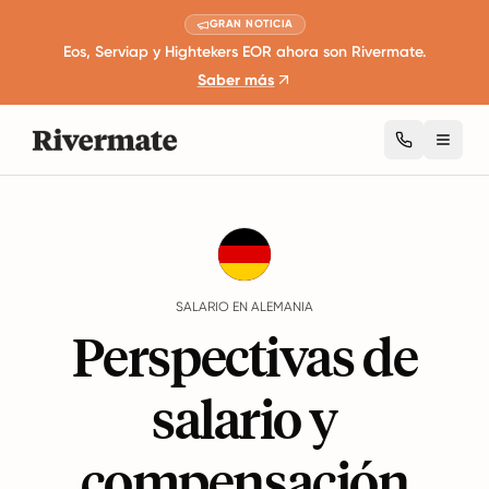
GRAN NOTICIA
Eos, Serviap y Hightekers EOR ahora son Rivermate.
Saber más
Toggl
Guides
Alemania
Salary
SALARIO EN ALEMANIA
Perspectivas de
salario y
compensación