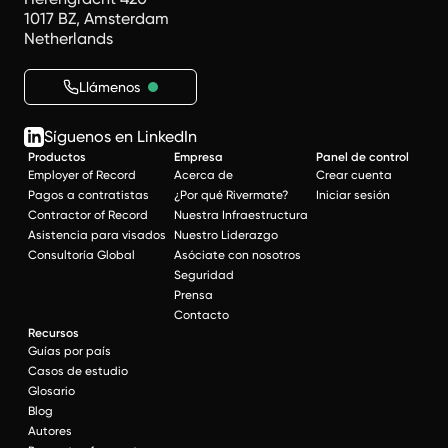
1017 BZ, Amsterdam
Netherlands
Llámenos
Síguenos en LinkedIn
Productos
Empresa
Panel de control
Employer of Record
Acerca de
Crear cuenta
Pagos a contratistas
¿Por qué Rivermate?
Iniciar sesión
Contractor of Record
Nuestra Infraestructura
Asistencia para visados
Nuestro Liderazgo
Consultoría Global
Asóciate con nosotros
Seguridad
Prensa
Contacto
Recursos
Guías por país
Casos de estudio
Glosario
Blog
Autores