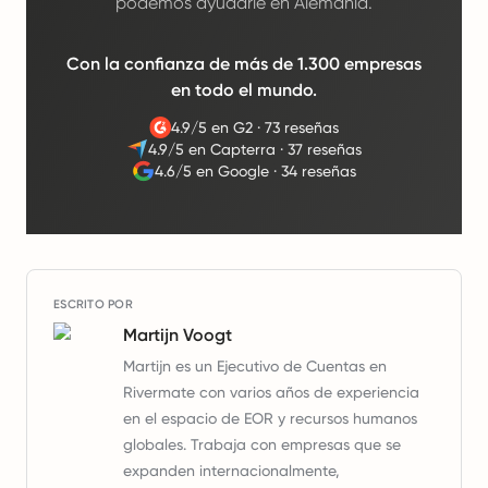
podemos ayudarle en Alemania.
Con la confianza de más de 1.300 empresas
en todo el mundo.
4.9/5 en G2
·
73 reseñas
4.9/5 en Capterra
·
37 reseñas
4.6/5 en Google
·
34 reseñas
ESCRITO POR
Martijn Voogt
Martijn es un Ejecutivo de Cuentas en
Rivermate con varios años de experiencia
en el espacio de EOR y recursos humanos
globales. Trabaja con empresas que se
expanden internacionalmente,