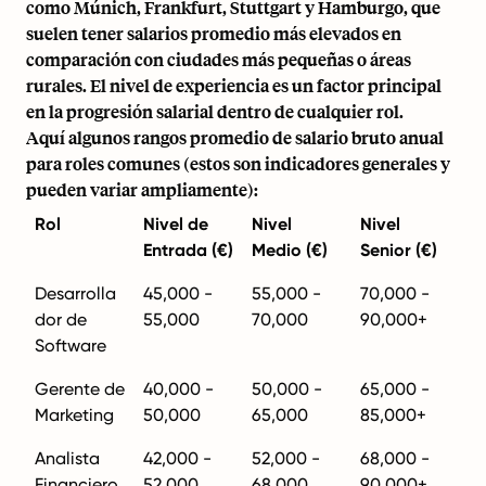
como Múnich, Frankfurt, Stuttgart y Hamburgo, que
suelen tener salarios promedio más elevados en
comparación con ciudades más pequeñas o áreas
rurales. El nivel de experiencia es un factor principal
en la progresión salarial dentro de cualquier rol.
Aquí algunos rangos promedio de salario bruto anual
para roles comunes (estos son indicadores generales y
pueden variar ampliamente):
Rol
Nivel de
Nivel
Nivel
Entrada (€)
Medio (€)
Senior (€)
Desarrolla
45,000 -
55,000 -
70,000 -
dor de
55,000
70,000
90,000+
Software
Gerente de
40,000 -
50,000 -
65,000 -
Marketing
50,000
65,000
85,000+
Analista
42,000 -
52,000 -
68,000 -
Financiero
52,000
68,000
90,000+