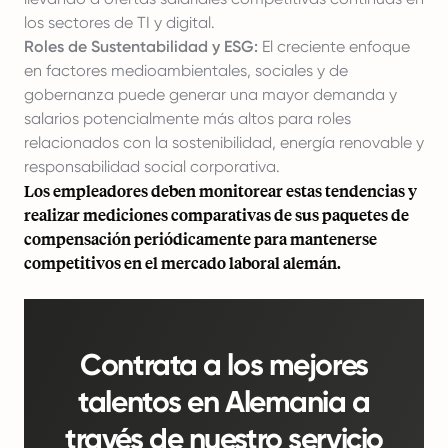
los sectores de TI y digital.
Roles de Sustentabilidad y ESG:
El creciente enfoque
en factores medioambientales, sociales y de
gobernanza puede generar una mayor demanda y
salarios potencialmente más altos para roles
relacionados con la sostenibilidad, energía renovable y
responsabilidad social corporativa.
Los empleadores deben monitorear estas tendencias y
realizar mediciones comparativas de sus paquetes de
compensación periódicamente para mantenerse
competitivos en el mercado laboral alemán.
Contrata a los mejores
talentos en Alemania a
través de nuestro servicio