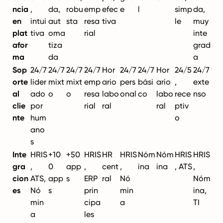
ncia
,
da,
robu
emp
efec
e
l
simp
da,
en
intui
aut
sta
resa
tiva
le
muy
plat
tiva
oma
rial
inte
afor
tiza
grad
ma
da
a
Sop
24/7
24/7
24/7
24/7
Hor
24/7
24/7
Hor
24/5
24/7
orte
lider
mixt
mixt
emp
ario
pers
bási
ario
,
exte
al
ado
o
o
resa
labo
onal
co
labo
rece
nso
clie
por
rial
ral
ral
ptiv
nte
hum
o
ano
s
Inte
HRIS
+10
+50
HRIS
HR
HRIS
Nóm
Nóm
HRIS
HRIS
gra
,
0
app
,
cent
,
ina
ina
, ATS
,
cion
ATS,
app
s
ERP
ral
Nó
Nóm
es
Nó
s
prin
min
ina,
min
cipa
a
TI
a
les