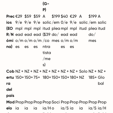
(G-
P)
Prec
€29
$59
$59
A
$199
$40
€29
A
$199
A
ios
9/e
9/e
9/e
solic
/em
0/e
9/e
solic
/em
solic
(EO
mpl
mpl
mpl
itud
plea
mpl
mpl
itud
plea
itud
R/N
ead
ead
ead
($39
do/
ead
ead
do/
ómi
o/m
o/m
o/m
/co
mes
o/m
o/m
mes
na)
es
es
es
ntra
es
es
tista
/me
s)
Cob
NZ +
NZ +
NZ +
NZ +
NZ +
NZ +
NZ +
Solo
NZ +
NZ +
ertu
150+
150+
75+
180+
150+
150+
180+
NZ
185+
Glo
ra
bal
del
país
Mod
Prop
Prop
Prop
Prop
Soci
Prop
Prop
Prop
Prop
Prop
elo
ia
ia
ia
ia/H
o
ia/S
ia
ia
ia/S
ia/H