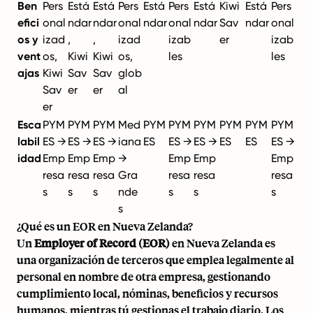
Ben
Pers
Está
Está
Pers
Está
Pers
Está
Kiwi
Está
Pers
efici
onal
ndar
ndar
onal
ndar
onal
ndar
Sav
ndar
onal
os y
izad
,
,
izad
izab
er
izab
vent
os,
Kiwi
Kiwi
os,
les
les
ajas
Kiwi
Sav
Sav
glob
Sav
er
er
al
er
Esca
PYM
PYM
PYM
Med
PYM
PYM
PYM
PYM
PYM
PYM
labil
ES →
ES →
ES →
iana
ES
ES →
ES →
ES
ES
ES →
idad
Emp
Emp
Emp
→
Emp
Emp
Emp
resa
resa
resa
Gra
resa
resa
resa
s
s
s
nde
s
s
s
s
¿Qué es un EOR en Nueva Zelanda?
Un
Employer of Record (EOR)
en Nueva Zelanda es
una organización de terceros que emplea legalmente al
personal en nombre de otra empresa, gestionando
cumplimiento local, nóminas, beneficios y recursos
humanos, mientras tú gestionas el trabajo diario. Los