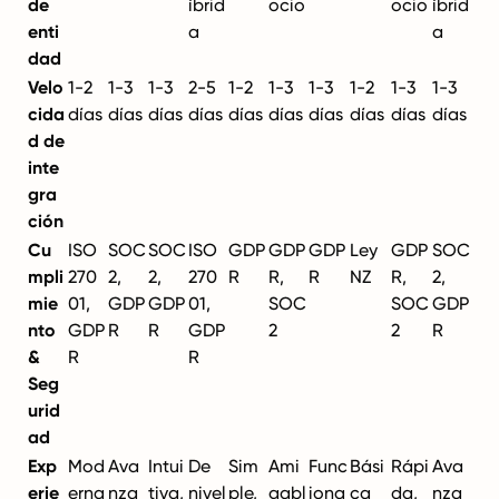
de
íbrid
ocio
ocio
íbrid
enti
a
a
dad
Velo
1-2
1-3
1-3
2-5
1-2
1-3
1-3
1-2
1-3
1-3
cida
días
días
días
días
días
días
días
días
días
días
d de
inte
gra
ción
Cu
ISO
SOC
SOC
ISO
GDP
GDP
GDP
Ley
GDP
SOC
mpli
270
2,
2,
270
R
R,
R
NZ
R,
2,
mie
01,
GDP
GDP
01,
SOC
SOC
GDP
nto
GDP
R
R
GDP
2
2
R
&
R
R
Seg
urid
ad
Exp
Mod
Ava
Intui
De
Sim
Ami
Func
Bási
Rápi
Ava
erie
erna
nza
tiva,
nivel
ple,
gabl
iona
ca
da,
nza