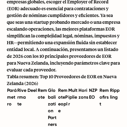
empresas globales, escoger el Employer of Record
(EOR) adecuado es esencial para contrataciones y
gestión de nóminas cumplidores y eficientes. Ya sea
que seas una
startup probando mercado
o una empresa
escalando operaciones, las mejores plataformas EOR
simplifican la complejidad legal, nóminas, impuestos y
HR—permitiendo una expansión fluida sin establecer
entidad local. A continuación, presentamos un listado
de 2026 con los 10 principales proveedores de EOR
para Nueva Zelanda, incluyendo parámetros clave para
evaluar cada proveedor.
Tabla resumen: Top 10 Proveedores de EOR en Nueva
Zelanda (2026)
Pará
Rive
Deel
Rem
Glo
Rem
Mult
Hori
NZP
Rem
Ripp
met
rma
ote
bali
oteP
iplie
zons
EO
ofirs
ling
ro
te
zati
eopl
r
t
on
e
Part
ners