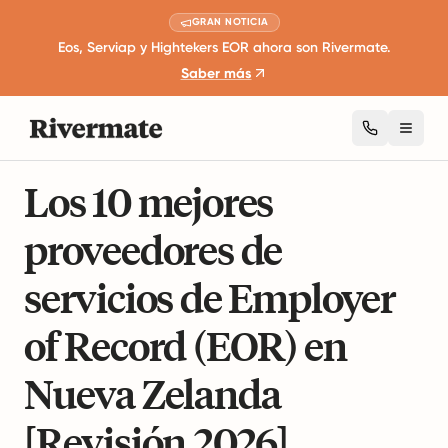
GRAN NOTICIA
Eos, Serviap y Hightekers EOR ahora son Rivermate.
Saber más
Toggl
13 minutos de lectura
Guías De Empleo Global
Los 10 mejores
proveedores de
servicios de Employer
of Record (EOR) en
Nueva Zelanda
[Revisión 2026]