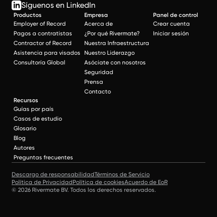
Síguenos en LinkedIn
Productos
Empresa
Panel de control
Employer of Record
Acerca de
Crear cuenta
Pagos a contratistas
¿Por qué Rivermate?
Iniciar sesión
Contractor of Record
Nuestra Infraestructura
Asistencia para visados
Nuestro Liderazgo
Consultoría Global
Asóciate con nosotros
Seguridad
Prensa
Contacto
Recursos
Guías por país
Casos de estudio
Glosario
Blog
Autores
Preguntas frecuentes
Descargo de responsabilidad
Términos de Servicio
Política de Privacidad
Política de cookies
Acuerdo de EoR
© 2026 Rivermate BV. Todos los derechos reservados.