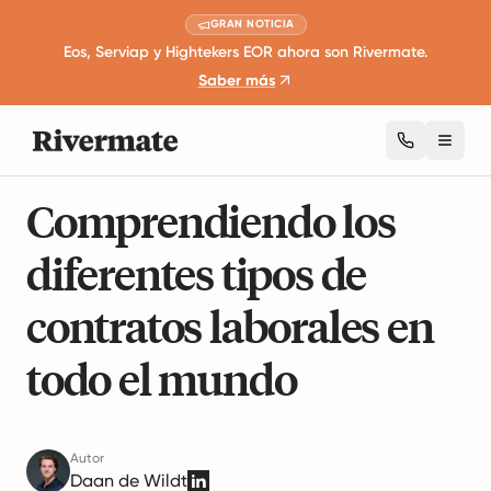
GRAN NOTICIA
Eos, Serviap y Hightekers EOR ahora son Rivermate.
Saber más
Toggl
9 minutos de lectura
Leyes de Empleo Internacionales
Comprendiendo los
diferentes tipos de
contratos laborales en
todo el mundo
Autor
Daan de Wildt