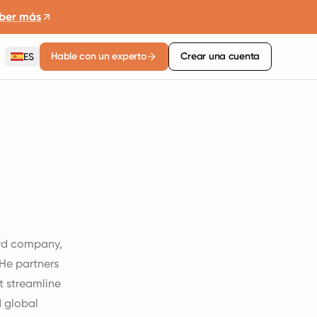
ber más
Hable con un experto
Crear una cuenta
ES
ord company,
He partners
t streamline
d global