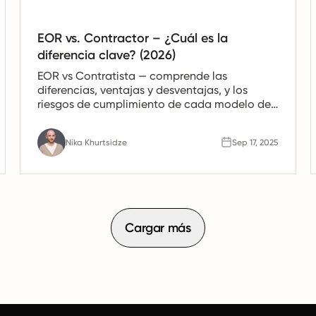
EOR vs. Contractor – ¿Cuál es la
diferencia clave? (2026)
EOR vs Contratista — comprende las
diferencias, ventajas y desventajas, y los
riesgos de cumplimiento de cada modelo de
contratación. Elija la opción que mejor se
ajuste a su estrategia de fuerza laboral
Nika Khurtsidze
Sep 17, 2025
global.
Cargar más