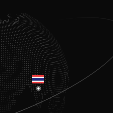
características, la flexibilidad y el retorno de
inversión frente a proveedores alternativos.