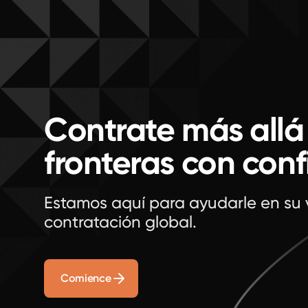
incluido en cada plan y qué puede generar
cargos adicionales—como beneficios
localizados, patrocinio de visas o cobertura
de cumplimiento normativo. Se presentará a
Rivermate como una alternativa competitiva,
destacando su estructura de precios
transparente de tarifa fija, cero tarifas ocultas
y soporte completo en cumplimiento en más
Contrate más allá
de 160 países. Los lectores deberían obtener
una comprensión clara de los precios de
fronteras con con
Oyster, al mismo tiempo que se les anima a
compararlos con el modelo más flexible y
rentable de Rivermate para la contratación
global.
Estamos aquí para ayudarle en su 
contratación global.
Comience