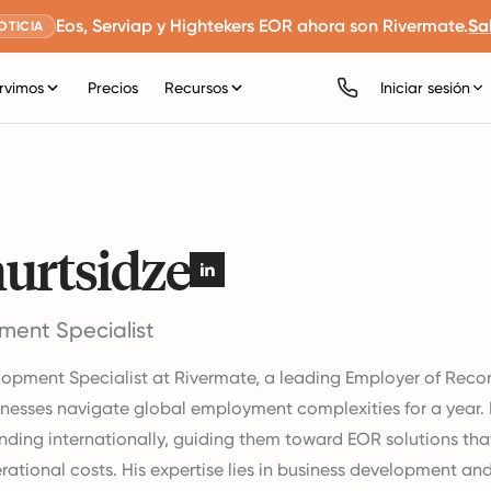
Eos, Serviap y Hightekers EOR ahora son Rivermate.
Sa
OTICIA
rvimos
Precios
Recursos
Iniciar sesión
urtsidze
ment Specialist
elopment Specialist at Rivermate, a leading Employer of Rec
nesses navigate global employment complexities for a year. 
ding internationally, guiding them toward EOR solutions tha
rational costs. His expertise lies in business development an