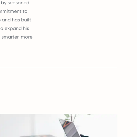
d by seasoned
commitment to
 and has built
to expand his
 smarter, more