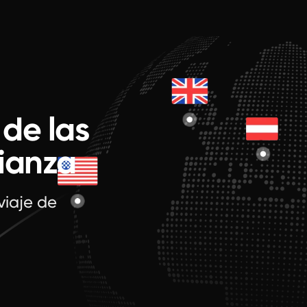
 de las
fianza
viaje de