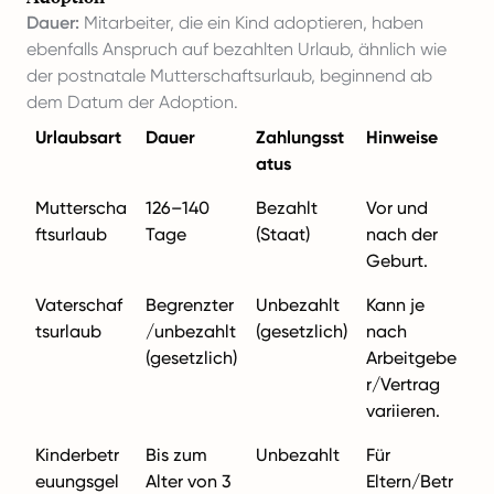
Dauer:
Mitarbeiter, die ein Kind adoptieren, haben
ebenfalls Anspruch auf bezahlten Urlaub, ähnlich wie
der postnatale Mutterschaftsurlaub, beginnend ab
dem Datum der Adoption.
Urlaubsart
Dauer
Zahlungsst
Hinweise
atus
Mutterscha
126–140
Bezahlt
Vor und
ftsurlaub
Tage
(Staat)
nach der
Geburt.
Vaterschaf
Begrenzter
Unbezahlt
Kann je
tsurlaub
/unbezahlt
(gesetzlich)
nach
(gesetzlich)
Arbeitgebe
r/Vertrag
variieren.
Kinderbetr
Bis zum
Unbezahlt
Für
euungsgel
Alter von 3
Eltern/Betr