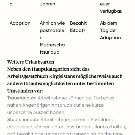
d
Jahren
euer
verfügbar.
Adoption
Ähnlich wie
Bezahlt
Ab dem
postnatale
(Staat)
Tag der
r
Adoption.
Mutterscha
ftsurlaub
Weitere Urlaubsarten
Neben den Hauptkategorien sieht das
Arbeitsgesetzbuch Kirgisistans möglicherweise auch
andere Urlaubsmöglichkeiten unter bestimmten
Umständen vor:
Trauerurlaub:
Arbeitnehmer können bei Tod eines
nahen Angehörigen Anspruch auf eine kurze
unbezahlte Auszeit haben.
Studienurlaub:
Arbeitnehmer, die eine Ausbildung
absolvieren, können unter Umständen Urlaub erhalten,
ggf. bezahlt oder unbezahltd depending on the type