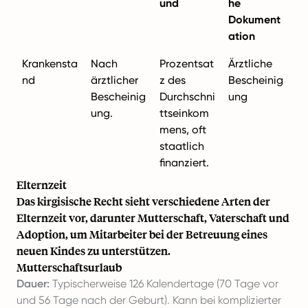
und
he
Dokument
ation
Krankensta
Nach
Prozentsat
Ärztliche
nd
ärztlicher
z des
Bescheinig
Bescheinig
Durchschni
ung
ung.
ttseinkom
mens, oft
staatlich
finanziert.
Elternzeit
Das kirgisische Recht sieht verschiedene Arten der
Elternzeit vor, darunter Mutterschaft, Vaterschaft und
Adoption, um Mitarbeiter bei der Betreuung eines
neuen Kindes zu unterstützen.
Mutterschaftsurlaub
Dauer:
Typischerweise 126 Kalendertage (70 Tage vor
und 56 Tage nach der Geburt). Kann bei komplizierter