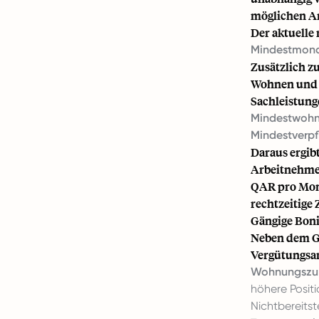
möglichen An
Der aktuelle 
Mindestmona
Zusätzlich z
Wohnen und V
Sachleistung
Mindestwohn
Mindestverpf
Daraus ergib
Arbeitnehmer
QAR pro Mona
rechtzeitige
Gängige Boni
Neben dem Gr
Vergütungsar
Wohnungszu
höhere Positi
Nichtbereits