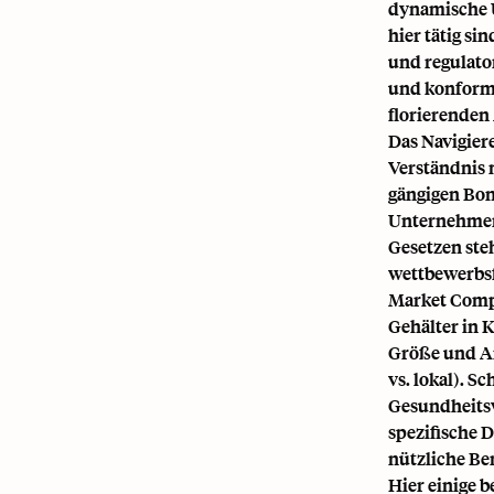
dynamische U
hier tätig s
und regulato
und konforme
florierenden
Das Navigier
Verständnis 
gängigen Bon
Unternehmen 
Gesetzen ste
wettbewerbsf
Market Compe
Gehälter in K
Größe und Ar
vs. lokal). 
Gesundheitsw
spezifische 
nützliche B
Hier einige 