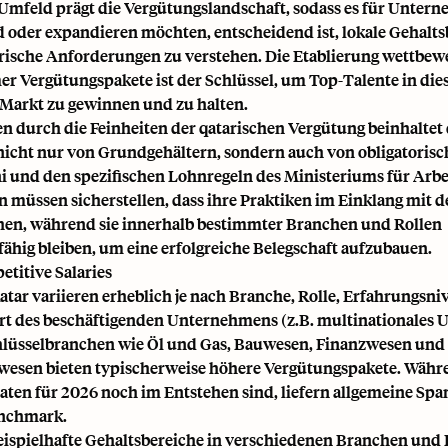
mfeld prägt die Vergütungslandschaft, sodass es für Untern
ind oder expandieren möchten, entscheidend ist, lokale Gehal
rische Anforderungen zu verstehen. Die Etablierung wettbew
r Vergütungspakete ist der Schlüssel, um Top-Talente in di
 Markt zu gewinnen und zu halten.
en durch die Feinheiten der qatarischen Vergütung beinhaltet
nicht nur von Grundgehältern, sondern auch von obligatorisc
i und den spezifischen Lohnregeln des Ministeriums für Arbe
müssen sicherstellen, dass ihre Praktiken im Einklang mit d
hen, während sie innerhalb bestimmter Branchen und Rollen
ähig bleiben, um eine erfolgreiche Belegschaft aufzubauen.
titive Salaries
atar variieren erheblich je nach Branche, Rolle, Erfahrungsni
t des beschäftigenden Unternehmens (z.B. multinationales
Schlüsselbranchen wie Öl und Gas, Bauwesen, Finanzwesen und
esen bieten typischerweise höhere Vergütungspakete. Währ
Daten für 2026 noch im Entstehen sind, liefern allgemeine Spa
enchmark.
beispielhafte Gehaltsbereiche in verschiedenen Branchen und 