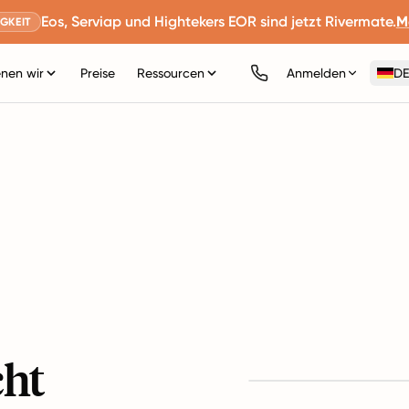
Eos, Serviap und Hightekers EOR sind jetzt Rivermate.
M
GKEIT
nen wir
Preise
Ressourcen
Anmelden
DE
cht