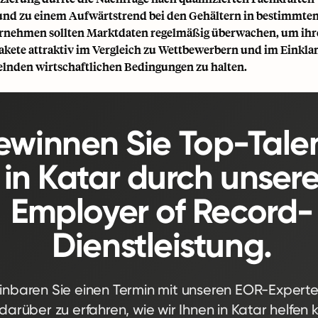
und zu einem Aufwärtstrend bei den Gehältern in bestimmte
rnehmen sollten Marktdaten regelmäßig überwachen, um ihr
kete attraktiv im Vergleich zu Wettbewerbern und im Einkla
elnden wirtschaftlichen Bedingungen zu halten.
winnen Sie Top-Tale
in Katar durch unser
Employer of Record-
Dienstleistung.
inbaren Sie einen Termin mit unseren EOR-Expert
darüber zu erfahren, wie wir Ihnen in Katar helfen 