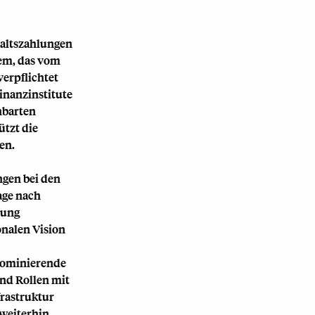
haltszahlungen
tem, das vom
erpflichtet
Finanzinstitute
nbarten
ützt die
en.
ngen bei den
age nach
hung
onalen Vision
dominierende
nd Rollen mit
frastruktur
 weiterhin