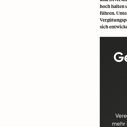
hoch halten 
führen. Unte
Vergütungspa
sich entwick
Ge
Vere
mehr 