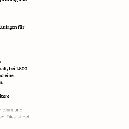
 Zulagen für
n
lt, bei 1.800
nd eine
n.
itere
ittlere und
. Dies ist bei