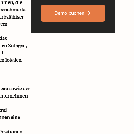
ehmen, die
tsbenchmarks
Demo buchen
erbsfähiger
esem
 das
hen Zulagen,
it.
en lokalen
veau sowie der
 Unternehmen
end
nnen eine
Positionen