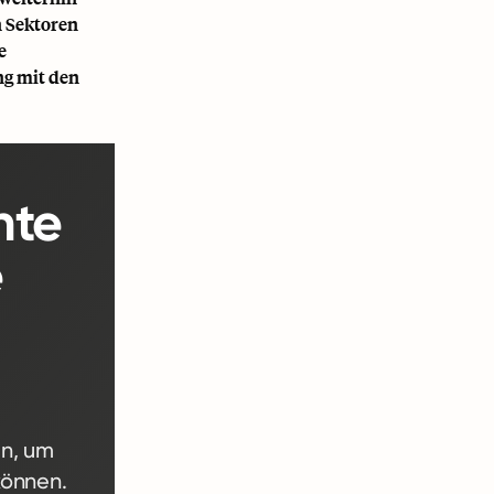
n Sektoren
e
ng mit den
nte
e
en, um
können.