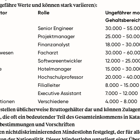
ngefähre Werte und können stark variieren):
tor
Rolle
Ungefährer mo
Gehaltsbereic
Senior Engineer
30.000 - 55.0
Projektmanager
25.000 - 50.0
Finanzanalyst
18.000 - 30.00
wesen
Facharzt
30.000 - 60.0
Softwareentwickler
12.000 - 25.00
e
Hotelmanager
15.000 - 30.00
Hochschulprofessor
20.000 - 40.0
Filialleiter
8.000 - 15.000
Executive Assistant
7.000 - 12.000
itionen
Verschiedene
4.000 - 8.000
 stellen üblicherweise Bruttogehälter dar und können Zulage
, die oft ein bedeutender Teil des Gesamteinkommens in Katar
bestimmungen und Vorschriften
en nichtdiskriminierenden Mindestlohn festgelegt, der für alle
on der Nationalität. Dieser Mindestlohn unterliegt einer Üb