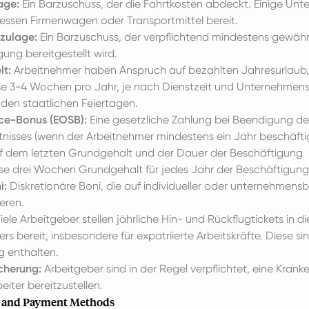
age:
Ein Barzuschuss, der die Fahrtkosten abdeckt. Einige Un
dessen Firmenwagen oder Transportmittel bereit.
zulage:
Ein Barzuschuss, der verpflichtend mindestens gewährt 
gung bereitgestellt wird.
lt:
Arbeitnehmer haben Anspruch auf bezahlten Jahresurlaub,
se 3-4 Wochen pro Jahr, je nach Dienstzeit und Unternehmensp
 den staatlichen Feiertagen.
ce-Bonus (EOSB):
Eine gesetzliche Zahlung bei Beendigung de
tnisses (wenn der Arbeitnehmer mindestens ein Jahr beschäftig
f dem letzten Grundgehalt und der Dauer der Beschäftigung
ise drei Wochen Grundgehalt für jedes Jahr der Beschäftigung
i:
Diskretionäre Boni, die auf individueller oder unternehmen
eren.
iele Arbeitgeber stellen jährliche Hin- und Rückflugtickets in 
ers bereit, insbesondere für expatriierte Arbeitskräfte. Diese si
g enthalten.
cherung:
Arbeitgeber sind in der Regel verpflichtet, eine Kran
beiter bereitzustellen.
e and Payment Methods