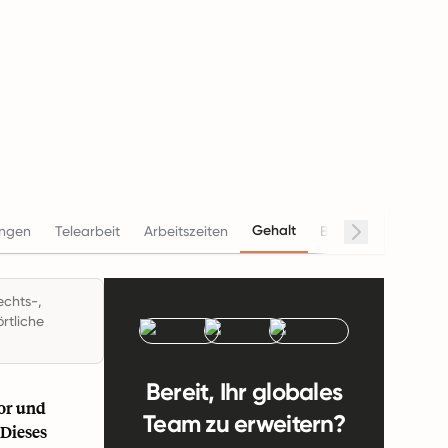
Gehalt
ungen
Telearbeit
Arbeitszeiten
Beendigung
Con
echts-,
rtliche
Bereit, Ihr globales
tor und
Team zu erweitern?
 Dieses