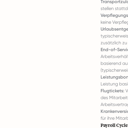
Transportzul
stellen statt
Verpflegungs
keine Verpfle
Urlaubsentge
typischerwei
zusätzlich zu
End-of-Servi
Arbeitsverhäl
basierend au
(typischerwe
Leistungsbon
Leistung basi
Flugtickets:
V
des Mitarbeit
Arbeitsvertra
Krankenversi
für ihre Mitar
Payroll Cycl