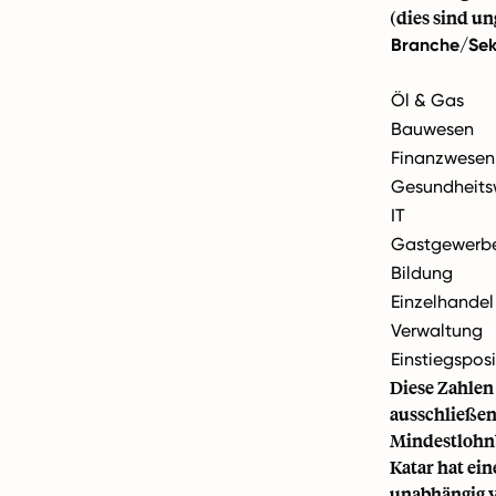
(dies sind u
Branche/Sek
Öl & Gas
Bauwesen
Finanzwesen
Gesundheits
IT
Gastgewerb
Bildung
Einzelhandel
Verwaltung
Einstiegspos
Diese Zahlen
ausschließen
Mindestlohn
Katar hat ein
unabhängig v