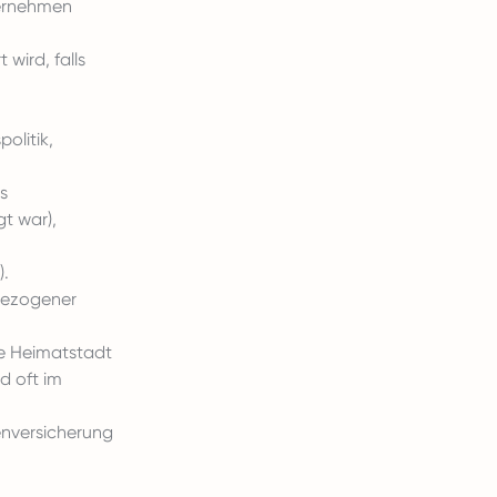
ternehmen
wird, falls
olitik,
s
t war),
).
sbezogener
die Heimatstadt
nd oft im
kenversicherung