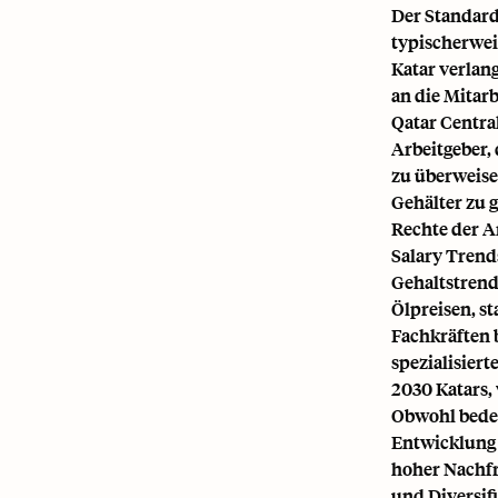
Der Standard
typischerwei
Katar verlan
an die Mitar
Qatar Centra
Arbeitgeber, 
zu überweise
Gehälter zu 
Rechte der A
Salary Trend
Gehaltstrend
Ölpreisen, s
Fachkräften b
spezialisiert
2030 Katars,
Obwohl bede
Entwicklung 
hoher Nachfr
und Diversif