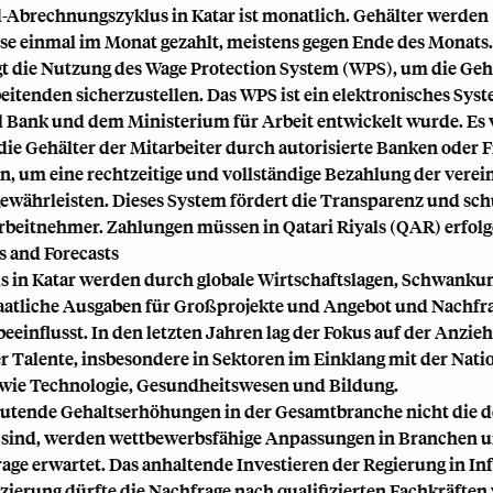
-Abrechnungszyklus in Katar ist monatlich. Gehälter werden
se einmal im Monat gezahlt, meistens gegen Ende des Monats.
gt die Nutzung des Wage Protection System (WPS), um die Ge
beitenden sicherzustellen. Das WPS ist ein elektronisches Sys
l Bank und dem Ministerium für Arbeit entwickelt wurde. Es v
die Gehälter der Mitarbeiter durch autorisierte Banken oder 
n, um eine rechtzeitige und vollständige Bezahlung der verei
gewährleisten. Dieses System fördert die Transparenz und sch
rbeitnehmer. Zahlungen müssen in Qatari Riyals (QAR) erfolg
s and Forecasts
s in Katar werden durch globale Wirtschaftslagen, Schwanku
taatliche Ausgaben für Großprojekte und Angebot und Nachfr
eeinflusst. In den letzten Jahren lag der Fokus auf der Anzie
er Talente, insbesondere in Sektoren im Einklang mit der Nati
 wie Technologie, Gesundheitswesen und Bildung.
utende Gehaltserhöhungen in der Gesamtbranche nicht die 
sind, werden wettbewerbsfähige Anpassungen in Branchen u
age erwartet. Das anhaltende Investieren der Regierung in In
izierung dürfte die Nachfrage nach qualifizierten Fachkräften