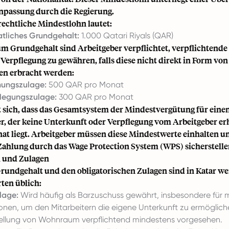
passung durch die Regierung.
rechtliche Mindestlohn lautet:
tliches Grundgehalt:
1.000 Qatari Riyals (QAR)
um Grundgehalt sind Arbeitgeber verpflichtet, verpflichtende
erpflegung zu gewähren, falls diese nicht direkt in Form von
en erbracht werden:
ungszulage:
500 QAR pro Monat
legungszulage:
300 QAR pro Monat
t sich, dass das Gesamtsystem der Mindestvergütung für eine
, der keine Unterkunft oder Verpflegung vom Arbeitgeber erhä
t liegt. Arbeitgeber müssen diese Mindestwerte einhalten u
 Zahlung durch das Wage Protection System (WPS) sicherstelle
 und Zulagen
undgehalt und den obligatorischen Zulagen sind in Katar we
ten üblich:
lage:
Wird häufig als Barzuschuss gewährt, insbesondere für m
onen, um den Mitarbeitern die eigene Unterkunft zu ermöglichen
tellung von Wohnraum verpflichtend mindestens vorgesehen.