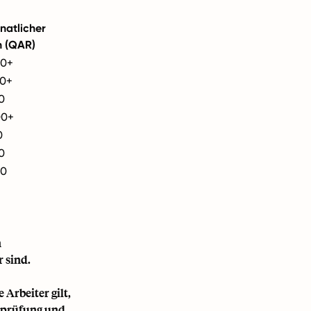
natlicher
h (QAR)
00+
00+
0
00+
0
0
00
n
 sind.
 Arbeiter gilt,
erprüfung und