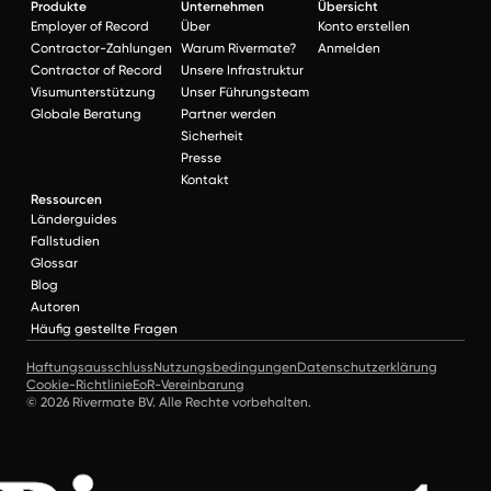
Produkte
Unternehmen
Übersicht
Employer of Record
Über
Konto erstellen
Contractor-Zahlungen
Warum Rivermate?
Anmelden
Contractor of Record
Unsere Infrastruktur
Visumunterstützung
Unser Führungsteam
Globale Beratung
Partner werden
Sicherheit
Presse
Kontakt
Ressourcen
Länderguides
Fallstudien
Glossar
Blog
Autoren
Häufig gestellte Fragen
Haftungsausschluss
Nutzungsbedingungen
Datenschutzerklärung
Cookie-Richtlinie
EoR-Vereinbarung
© 2026 Rivermate BV. Alle Rechte vorbehalten.