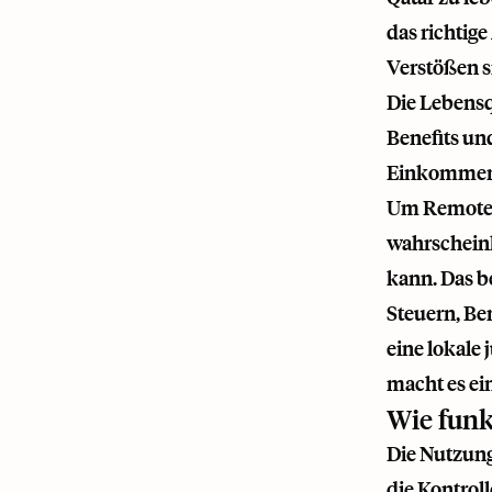
das richtige
Verstößen s
Die Lebensqu
Benefits un
Einkommenst
Um Remote-A
wahrschein
kann. Das b
Steuern, Ben
eine lokale 
macht es ein
Wie funk
Die Nutzung
die Kontroll