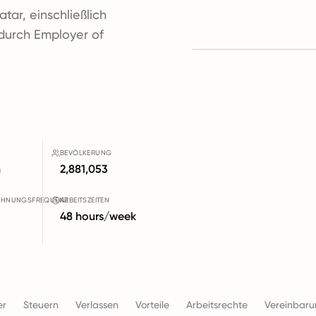
atar, einschließlich
 durch Employer of
BEVÖLKERUNG
h
2,881,053
CHNUNGSFREQUENZ
ARBEITSZEITEN
48 hours/week
er
Steuern
Verlassen
Vorteile
Arbeitsrechte
Vereinbar