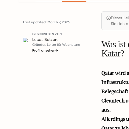
Dieser Le
Last updated:
March 9, 2026
Sie sich a
GESCHRIEBEN VON
Lucas Botzen.
Was ist
Gründer, Leiter für Wachstum
Katar?
Profil ansehen
→
Qatar wird 
Infrastrukt
Belegschaft 
Cleantech u
aus.
Allerdings 
Qatar zu le