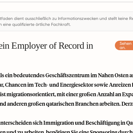
itfaden dient ausschließlich zu Informationszwecken und stellt keine
n eine qualifizierte örtliche Fachkraft.
 ein Employer of Record in
Sehen 
an.
als ein bedeutendes Geschäftszentrum im Nahen Osten an
ur, Chancen im Tech- und Energiesektor sowie Anreizen f
ist migrationsorientiert, mit einer großen Anzahl an Expa
nd anderen großen qatarischen Branchen arbeiten. Der
unterscheiden sich Immigration und Beschäftigung in Q
ben und zu arbeiten, benötigen Sie eine Sponsoring durch