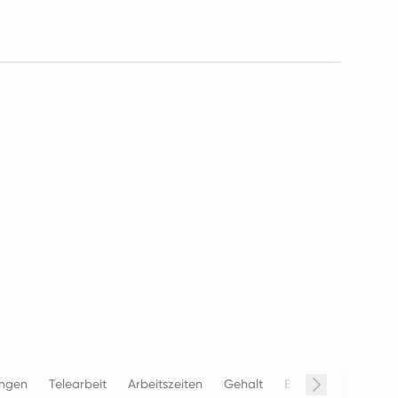
ungen
Telearbeit
Arbeitszeiten
Gehalt
Beendigung
Con