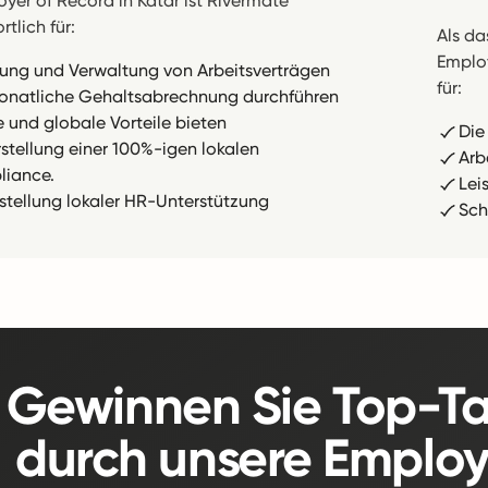
oyer of Record in Katar ist Rivermate
tlich für:
Als d
Employ
llung und Verwaltung von Arbeitsverträgen
für:
onatliche Gehaltsabrechnung durchführen
e und globale Vorteile bieten
Die
rstellung einer 100%-igen lokalen
Arb
iance.
Lei
tstellung lokaler HR-Unterstützung
Sch
Gewinnen Sie Top-Tal
durch unsere Employ