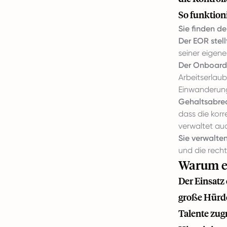
So funktioni
Sie finden d
Der
EOR
stell
seiner eigenen
Der Onboardi
Arbeitserlaub
Einwanderung
Gehaltsabrec
dass die korr
verwaltet auc
Sie verwalten
und die recht
Warum ei
Der Einsatz
große Hürde
Talente zug