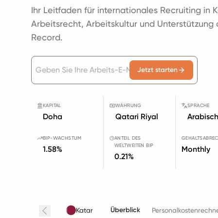
Ihr Leitfaden für internationales Recruiting in K
Arbeitsrecht, Arbeitskultur und Unterstützung
Record.
Jetzt starten
KAPITAL
WÄHRUNG
SPRACHE
Doha
Qatari Riyal
Arabisc
BIP-WACHSTUM
ANTEIL DES
GEHALTSABRE
WELTWEITEN BIP
1.58%
Monthly
0.21%
Überblick
Katar
Personalkostenrechn