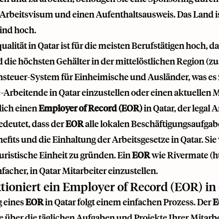
 Arbeitsvisum und einen Aufenthaltsausweis. Das Land ist
ind hoch.
alität in Qatar ist für die meisten Berufstätigen hoch, 
d die höchsten Gehälter in der mittelöstlichen Region (z
euer-System für Einheimische und Ausländer, was es zu
rbeitende in Qatar einzustellen oder einen aktuellen M
lich einen
Employer of Record (EOR)
in Qatar, der lega
edeutet, dass der
EOR
alle lokalen Beschäftigungsaufga
efits und die Einhaltung der Arbeitsgesetze in Qatar. Sie
juristische Einheit zu gründen. Ein
EOR
wie Rivermate (
h
facher, in Qatar Mitarbeiter einzustellen.
tioniert ein Employer of Record (EOR) in
 eines
EOR
in Qatar folgt einem einfachen Prozess. Der
E
e über die täglichen Aufgaben und Projekte Ihrer Mitarbe