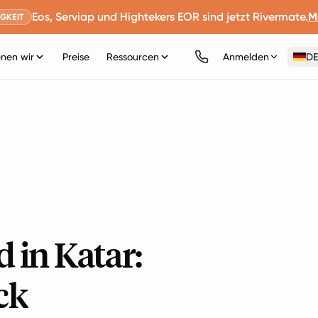
Eos, Serviap und Hightekers EOR sind jetzt Rivermate.
M
GKEIT
nen wir
Preise
Ressourcen
Anmelden
DE
 in Katar:
ck