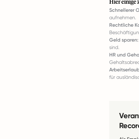
Hier einige 
Schnellerer 
aufnehmen.
Rechtliche K
Beschäftigung
Geld sparen:
sind.
HR und Geha
Gehaltsabrec
Arbeitserlau
für ausländis
Veran
Recor