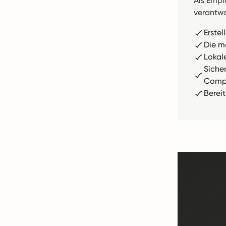
Als Empl
verantwor
Erste
Die m
Lokal
Siche
Compl
Berei