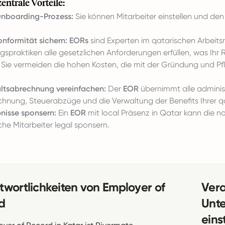
zentrale Vorteile:
Onboarding-Prozess:
Sie können Mitarbeiter einstellen und de
onformität sichern:
EORs
sind Experten im qatarischen Arbeitsrec
spraktiken alle gesetzlichen Anforderungen erfüllen, was Ihr R
Sie vermeiden die hohen Kosten, die mit der Gründung und Pfl
ltsabrechnung vereinfachen:
Der
EOR
übernimmt alle adminis
hnung, Steuerabzüge und die Verwaltung der Benefits Ihrer qa
bnisse sponsern:
Ein
EOR
mit local Präsenz in Qatar kann die
che Mitarbeiter legal sponsern.
twortlichkeiten von Employer of
Vera
d
Unte
einst