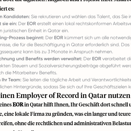
ert es:
en Kandidaten:
Sie rekrutieren und wählen das Talent, das Sie 
t sie ein:
Der
EOR
erstellt einen lokal rechtskonformen Arbeitsv
 juristischen Einheit in Qatar ein.
ng-Prozess beginnt:
Der
EOR
kümmert sich um alle notwendig
nisse, die für die Beschäftigung in Qatar erforderlich sind. 
ssequenz kann bis zu 3 Monate in Anspruch nehmen.
hnung und Benefits werden verwaltet:
Der
EOR
verarbeitet d
ekten Steuern und Sozialversicherungsbeiträge abgeführt werd
h die Mitarbeiterv Benefits.
 Ihr Team:
Sie leiten die tägliche Arbeit und Verantwortlichkeit
lichen Hintergründe, sodass Sie sich auf Ihre Geschäftszielen 
nen Employer of Record in Qatar nutzen
 eines
EOR
in Qatar hilft Ihnen, Ihr Geschäft dort schnel
, eine lokale Firma zu gründen, was ein langer und teure
reifen, ohne die rechtlichen und administrativen Belastu