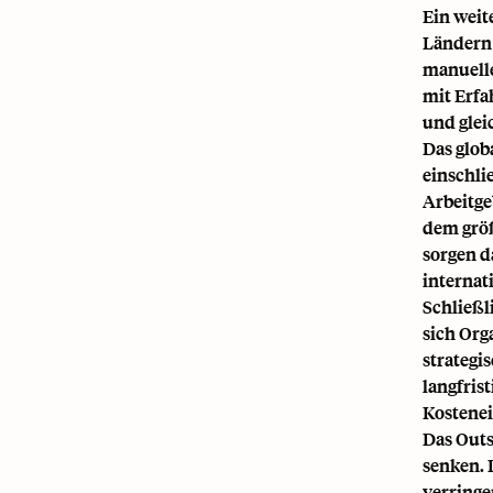
Ein weit
Ländern 
manuelle
mit Erfa
und glei
Das glob
einschli
Arbeitge
dem größ
sorgen d
internat
Schließl
sich Org
strategi
langfris
Kostenei
Das Outs
senken. 
verringe