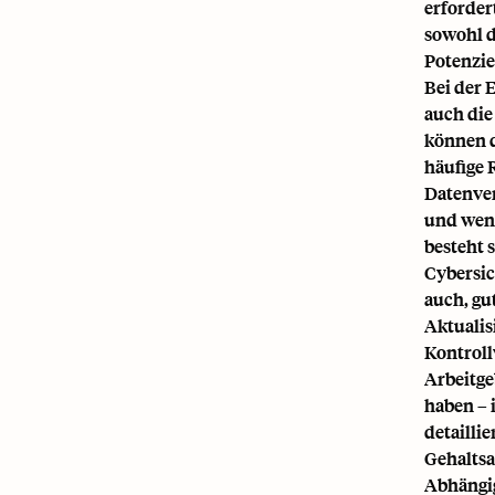
erforder
sowohl d
Potenzie
Bei der 
auch die
können d
häufige 
Datenver
und wenn
besteht 
Cybersic
auch, gu
Aktuali
Kontroll
Arbeitge
haben – 
detailli
Gehaltsa
Abhängig