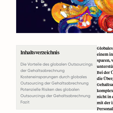
Globales
Inhaltsverzeichnis
einem in
sparen, 
Die Vorteile des globalen Outsourcings
unterstü
der Gehaltsabrechnung
Bei der 
Kosteneinsparungen durch globales
die Über
Outsourcing der Gehaltsabrechnung
Gehaltsa
Potenzielle Risiken des globalen
komplexe
Outsourcings der Gehaltsabrechnung
nicht in
Fazit
mit der 
Personal