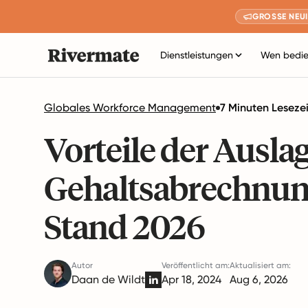
GROSSE NEUI
Dienstleistungen
Wen bedie
Globales Workforce Management
7 Minuten Lesezei
Vorteile der Ausla
Gehaltsabrechnun
Stand 2026
Autor
Veröffentlicht am:
Aktualisiert am:
Daan de Wildt
Apr 18, 2024
Aug 6, 2026