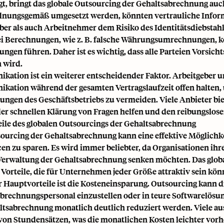
gt, bringt das globale Outsourcing der Gehaltsabrechnung au
dnungsgemäß umgesetzt werden, könnten vertrauliche Infor
ber als auch Arbeitnehmer dem Risiko des Identitätsdiebstahls
ei Berechnungen, wie z. B. falsche Währungsumrechnungen, kö
ngen führen. Daher ist es wichtig, dass alle Parteien Vorsi
n wird.
ation ist ein weiterer entscheidender Faktor. Arbeitgeber u
ation während der gesamten Vertragslaufzeit offen halten,
ungen des Geschäftsbetriebs zu vermeiden. Viele Anbieter bie
der schnellen Klärung von Fragen helfen und den reibungslos
eile des globalen Outsourcings der Gehaltsabrechnung
ourcing der Gehaltsabrechnung kann eine effektive Möglichke
en zu sparen. Es wird immer beliebter, da Organisationen ihr
Verwaltung der Gehaltsabrechnung senken möchten. Das globa
Vorteile, die für Unternehmen jeder Größe attraktiv sein kön
r Hauptvorteile ist die Kosteneinsparung. Outsourcing kann d
brechnungspersonal einzustellen oder in teure Softwarelösu
ltsabrechnung monatlich deutlich reduziert werden. Viele a
 von Stundensätzen, was die monatlichen Kosten leichter vor