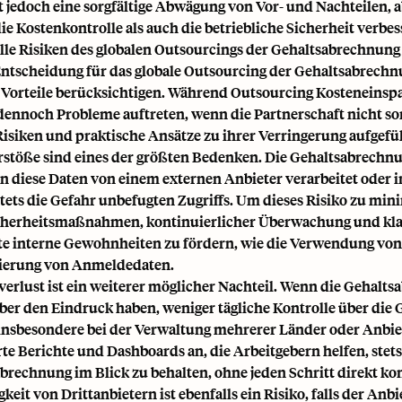
t jedoch eine sorgfältige Abwägung von Vor- und Nachteilen, 
ie Kostenkontrolle als auch die betriebliche Sicherheit verbes
lle Risiken des globalen Outsourcings der Gehaltsabrechnung
Entscheidung für das globale Outsourcing der Gehaltsabrechn
 Vorteile berücksichtigen. Während Outsourcing Kosteneinsp
ennoch Probleme auftreten, wenn die Partnerschaft nicht sor
Risiken und praktische Ansätze zu ihrer Verringerung aufgefü
stöße sind eines der größten Bedenken. Die Gehaltsabrechnun
 diese Daten von einem externen Anbieter verarbeitet oder 
stets die Gefahr unbefugten Zugriffs. Um dieses Risiko zu min
herheitsmaßnahmen, kontinuierlicher Überwachung und klare
te interne Gewohnheiten zu fördern, wie die Verwendung von
sierung von Anmeldedaten.
verlust
ist ein weiterer möglicher Nachteil. Wenn die Gehalts
ber den Eindruck haben, weniger tägliche Kontrolle über die
insbesondere bei der Verwaltung mehrerer Länder oder Anbiet
erte Berichte und Dashboards an, die Arbeitgebern helfen, stet
brechnung im Blick zu behalten, ohne jeden Schritt direkt ko
keit von Drittanbietern ist ebenfalls ein Risiko, falls der An