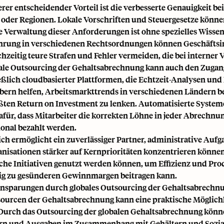
erer entscheidender Vorteil ist die verbesserte Genauigkeit 
oder Regionen. Lokale Vorschriften und Steuergesetze können 
 Verwaltung dieser Anforderungen ist ohne spezielles Wisse
hrung in verschiedenen Rechtsordnungen können Geschäftsinh
chzeitig teure Strafen und Fehler vermeiden, die bei interner
ale Outsourcing der Gehaltsabrechnung kann auch den Zugang 
eßlich cloudbasierter Plattformen, die Echtzeit-Analysen und
bern helfen, Arbeitsmarkttrends in verschiedenen Ländern be
ten Return on Investment zu lenken. Automatisierte Syste
afür, dass Mitarbeiter die korrekten Löhne in jeder Abrechnun
ional bezahlt werden.
ich ermöglicht ein zuverlässiger Partner, administrative Auf
anisationen stärker auf Kernprioritäten konzentrieren können
sche Initiativen genutzt werden können, um Effizienz und Pr
tig zu gesünderen Gewinnmargen beitragen kann.
nsparungen durch globales Outsourcing der Gehaltsabrechn
ourcen der Gehaltsabrechnung kann eine praktische Möglichk
Durch das Outsourcing der globalen Gehaltsabrechnung kön
rn und Ausgaben im Zusammenhang mit Gehältern und Sozialle