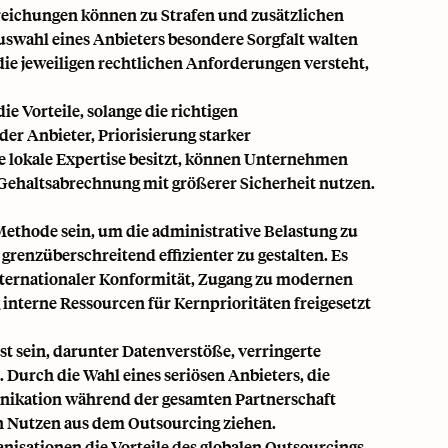
nreichungen können zu Strafen und zusätzlichen
swahl eines Anbieters besondere Sorgfalt walten
 die jeweiligen rechtlichen Anforderungen versteht,
e Vorteile, solange die richtigen
r Anbieter, Priorisierung starker
ge lokale Expertise besitzt, können Unternehmen
 Gehaltsabrechnung mit größerer Sicherheit nutzen.
ethode sein, um die administrative Belastung zu
renzüberschreitend effizienter zu gestalten. Es
ternationaler Konformität
, Zugang zu modernen
interne Ressourcen für Kernprioritäten freigesetzt
st sein, darunter Datenverstöße, verringerte
 Durch die Wahl eines seriösen Anbieters, die
ikation während der gesamten Partnerschaft
 Nutzen aus dem Outsourcing ziehen.
isationen die Vorteile des globalen Outsourcings