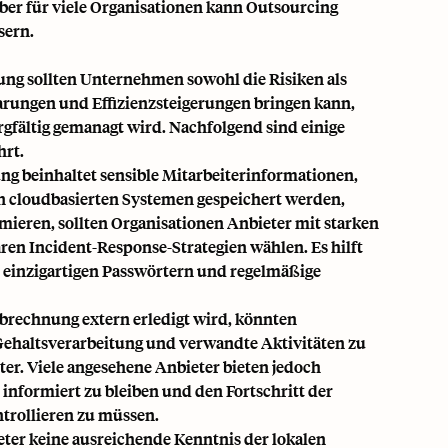
aber für viele Organisationen kann Outsourcing
sern.
ung sollten Unternehmen sowohl die Risiken als
arungen und Effizienzsteigerungen bringen kann,
gfältig gemanagt wird. Nachfolgend sind einige
hrt.
g beinhaltet sensible Mitarbeiterinformationen,
in cloudbasierten Systemen gespeichert werden,
imieren, sollten Organisationen Anbieter mit starken
n Incident-Response-Strategien wählen. Es hilft
 einzigartigen Passwörtern und regelmäßige
abrechnung extern erledigt wird, könnten
 Gehaltsverarbeitung und verwandte Aktivitäten zu
er. Viele angesehene Anbieter bieten jedoch
s informiert zu bleiben und den Fortschritt der
ntrollieren zu müssen.
bieter keine ausreichende Kenntnis der
lokalen