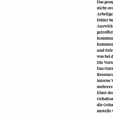
Das gesa
nicht or
Arbeitge
Fehler b
Auswirku
getroffe
Kommunik
Kommunik
und Stör
was bei 
Die Vort
Das Outs
Ressourc
interne 
mehrere 
Einer de
Gehaltsa
die Geha
anstelle