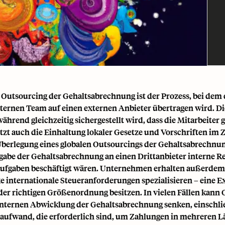
 Outsourcing der Gehaltsabrechnung ist der Prozess, bei dem
ternen Team auf einen externen Anbieter übertragen wird. D
während gleichzeitig sichergestellt wird, dass die Mitarbeite
tzt auch die Einhaltung lokaler Gesetze und Vorschriften i
Überlegung eines globalen Outsourcings der Gehaltsabrechnung
gabe der Gehaltsabrechnung an einen Drittanbieter interne Re
ufgaben beschäftigt wären. Unternehmen erhalten außerdem d
 internationale Steueranforderungen spezialisieren – eine Ex
 der richtigen Größenordnung besitzen. In vielen Fällen k
internen Abwicklung der Gehaltsabrechnung senken, einschl
aufwand, die erforderlich sind, um Zahlungen in mehreren L