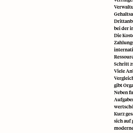
Verwaltu
Gehalts
Drittanb
bei der 
Die Kost
Zahlungs
internat
Ressourc
Schritt z
Viele An
Vergleic
gibt Org
Neben fi
Aufgaben
wertschö
Kurz ges
sich auf
modernen