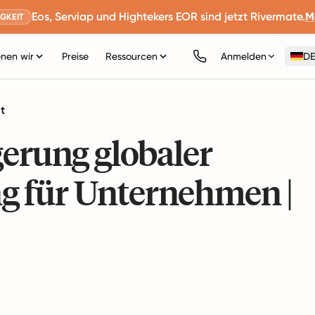
Eos, Serviap und Hightekers EOR sind jetzt Rivermate.
M
GKEIT
nen wir
Preise
Ressourcen
Anmelden
DE
t
gerung globaler
g für Unternehmen |