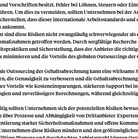
und Vorschriften
besitzt. Fehler bei Löhnen, Steuern oder Ei
ühren. Um dies zu vermeiden, sollten Unternehmen bei der Au
sicherstellen, dass dieser internationale Arbeitsstandards und
es ankommt.
t sind diese Risiken nicht zwangsläufig schwerwiegender als di
smaßnahmen getroffen werden. Durch sorgfältige Recherche de
itspraktiken und Sicherstellung, dass der Anbieter die richti
 minimieren und die Vorteile des globalen Outsourcings der
ale Outsourcing der Gehaltsabrechnung kann eine wirksame M
rn, die Genauigkeit zu verbessern und die Gehaltsabrechnung g
lare Vorteile wie Kosteneinsparungen, stärkeren Support bei
in
gien und zuverlässigere Berechnungen, während gleichzeitig 
itig sollten Unternehmen sich der potenziellen Risiken bewus
e über Prozesse und Abhängigkeit von Drittanbieter-Experten.
ntierung starker Sicherheitsmaßnahmen und offene Kommun
Unternehmen diese Risiken mindern und den größtmöglichen
fältiger Planung und durchdachter Anbieterwahl können Organ