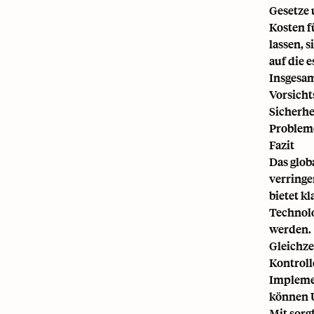
Gesetze 
Kosten f
lassen, 
auf die 
Insgesam
Vorsicht
Sicherhe
Probleme
Fazit
Das glob
verringe
bietet k
Technolo
werden.
Gleichze
Kontroll
Impleme
können 
Mit sorg