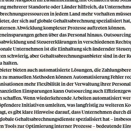
ng mehrerer Standorte oder Länder hilfreich, da Unternehme
abrechnungsressourcen in jedem Land mehr vorhalten müsse
ieter, der sich auf globale Gehaltsabrechnung spezialisiert hat
internen Abwicklung komplexer Prozesse auftreten können.
eneinsparungen gehen über das Personal hinaus. Outsourcing
abwicklung und Steuererklärungen in verschiedenen Rechtsge
ionale Unternehmen ist die Einhaltung sich ändernder Steuer
en schwierig, aber Gehaltsabrechnungsanbieter sind in der Re
u halten.
bieter bieten auch automatisierte Lösungen, die Zahlungsbe
h zu manuellen Methoden können Automatisierung Fehler reduzi
anisationen mehr Flexibilität in der Verwaltung ihrer Persona
nanziellen Einsparungen kann Outsourcing auch Effizienzg
 schaffen. Wenn wiederkehrende Arbeiten automatisiert werd
pfendere Initiativen umleiten, was langfristig zu weiteren 
agt, es gibt klare Hinweise darauf, dass Unternehmen durch 
 globale Gehaltsabrechnungsdienste spezialisiert hat – insbe
 Tools zur Optimierung interner Prozesse – bedeutende Ein