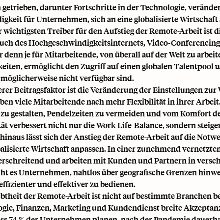
 getrieben, darunter Fortschritte in der Technologie, veränd
gkeit für Unternehmen, sich an eine globalisierte Wirtschaft
r wichtigsten Treiber für den Aufstieg der Remote-Arbeit ist 
ch des Hochgeschwindigkeitsinternets, Video-Conferencing-T
r denn je für Mitarbeitende,
von überall auf der Welt zu arbeit
eiten, ermöglicht den Zugriff auf einen globalen Talentpool 
l möglicherweise nicht verfügbar sind.
erer Beitragsfaktor ist die Veränderung der Einstellungen zur
eben viele Mitarbeitende nach mehr Flexibilität in ihrer Arbeit
 zu gestalten, Pendelzeiten zu vermeiden und vom Komfort de
ität verbessert nicht nur die Work-Life-Balance, sondern steig
hinaus lässt sich der Anstieg der Remote-Arbeit auf die Not
balisierte Wirtschaft anpassen. In einer zunehmend vernetzt
rschreitend und arbeiten mit Kunden und Partnern in vers
ht es Unternehmen, nahtlos über geografische Grenzen hinweg z
ffizienter und effektiver zu bedienen.
ebtheit der Remote-Arbeit ist nicht auf bestimmte Branchen b
gie, Finanzen, Marketing und Kundendienst breite Akzeptan
ass 74 % der Unternehmen planen, nach der Pandemie dauerha