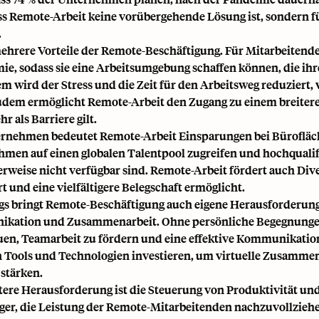
ass Remote-Arbeit keine vorübergehende Lösung ist, sondern fü
.
mehrere Vorteile der Remote-Beschäftigung. Für Mitarbeitende
e, sodass sie eine Arbeitsumgebung schaffen können, die ihr
 wird der Stress und die Zeit für den Arbeitsweg reduziert, 
udem ermöglicht Remote-Arbeit den Zugang zu einem breitere
r als Barriere gilt.
rnehmen bedeutet Remote-Arbeit Einsparungen bei Bürofläc
men auf einen globalen Talentpool zugreifen und hochqualifi
rweise nicht verfügbar sind. Remote-Arbeit fördert auch Diver
rt und eine vielfältigere Belegschaft ermöglicht.
gs bringt Remote-Beschäftigung auch eigene Herausforderunge
kation und Zusammenarbeit. Ohne persönliche Begegnungen 
en, Teamarbeit zu fördern und eine effektive Kommunikatio
n Tools und Technologien investieren, um virtuelle Zusamme
stärken.
tere Herausforderung ist die Steuerung von Produktivität un
ger, die Leistung der Remote-Mitarbeitenden nachzuvollziehen