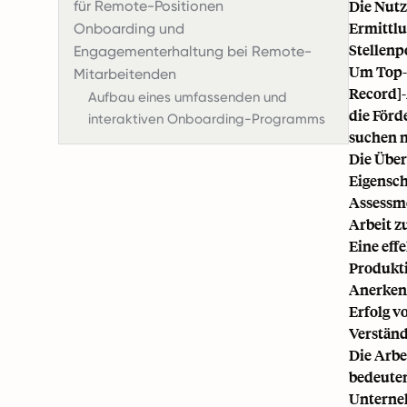
Die Nutz
für Remote-Positionen
Ermittlu
Onboarding und
Stellenp
Engagementerhaltung bei Remote-
Um Top-T
Mitarbeitenden
Record]-
Aufbau eines umfassenden und
die Förd
interaktiven Onboarding-Programms
suchen n
Die Über
Eigensch
Assessme
Arbeit z
Eine eff
Produkti
Anerkenn
Erfolg 
Verständ
Die Arbe
bedeuten
Unterne