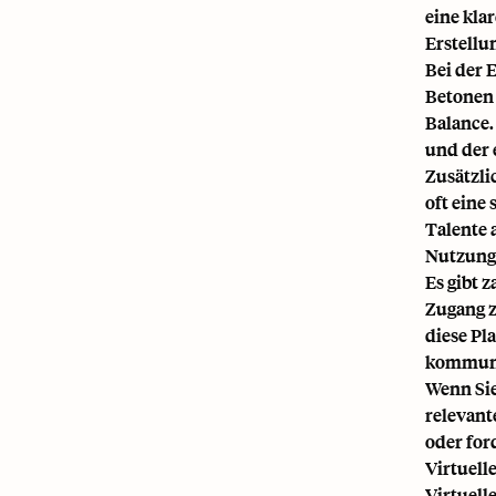
eine kla
Erstellu
Bei der 
Betonen 
Balance.
und der 
Zusätzli
oft eine
Talente 
Nutzung 
Es gibt 
Zugang z
diese Pl
kommuni
Wenn Sie
relevant
oder for
Virtuell
Virtuell