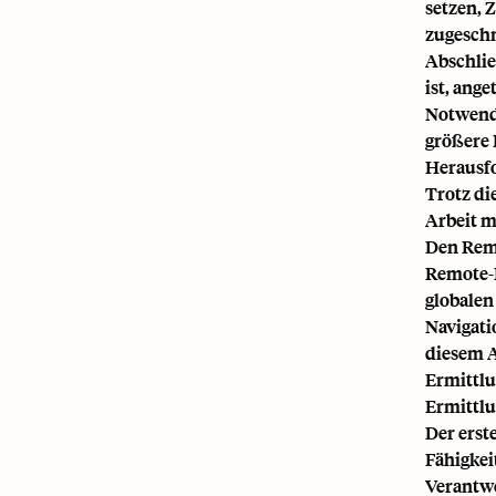
setzen, 
zugeschn
Abschlie
ist, ang
Notwendi
größere 
Herausfo
Trotz di
Arbeit m
Den Remo
Remote-E
globalen
Navigati
diesem A
Ermittlu
Ermittlu
Der erst
Fähigkei
Verantwo