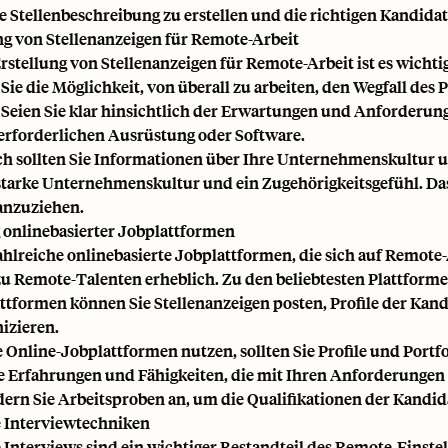
re Stellenbeschreibung zu erstellen und die richtigen Kandida
ng von Stellenanzeigen für Remote-Arbeit
Erstellung von Stellenanzeigen für Remote-Arbeit ist es wichtig
Sie die Möglichkeit, von überall zu arbeiten, den Wegfall des 
 Seien Sie klar hinsichtlich der Erwartungen und Anforderunge
erforderlichen Ausrüstung oder Software.
ch sollten Sie Informationen über Ihre Unternehmenskultur 
 starke Unternehmenskultur und ein Zugehörigkeitsgefühl. Da
anzuziehen.
onlinebasierter Jobplattformen
zahlreiche onlinebasierte Jobplattformen, die sich auf Remote-
u Remote-Talenten erheblich. Zu den beliebtesten Plattform
attformen können Sie Stellenanzeigen posten, Profile der Ka
zieren.
 Online-Jobplattformen nutzen, sollten Sie Profile und Portfo
e Erfahrungen und Fähigkeiten, die mit Ihren Anforderungen
dern Sie Arbeitsproben an, um die Qualifikationen der Kandid
e Interviewtechniken
e Interviews sind ein wichtiger Bestandteil des Remote-Einstel