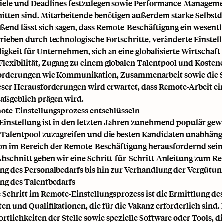
Ziele und Deadlines festzulegen sowie Performance-Manageme
itten sind. Mitarbeitende benötigen außerdem starke Selbst
ßend lässt sich sagen, dass Remote-Beschäftigung ein wese
etrieben durch technologische Fortschritte, veränderte Einst
gkeit für Unternehmen, sich an eine globalisierte Wirtschaft a
Flexibilität, Zugang zu einem globalen Talentpool und Kosten
rderungen wie Kommunikation, Zusammenarbeit sowie die St
eser Herausforderungen wird erwartet, dass Remote-Arbeit ein
aßgeblich prägen wird.
te-Einstellungsprozess entschlüsseln
instellung ist in den letzten Jahren zunehmend populär ge
 Talentpool zuzugreifen und die besten Kandidaten unabhängi
on im Bereich der Remote-Beschäftigung herausfordernd sein,
bschnitt geben wir eine Schritt-für-Schritt-Anleitung zum R
ng des Personalbedarfs bis hin zur Verhandlung der Vergütun
ng des Talentbedarfs
e Schritt im Remote-Einstellungsprozess ist die Ermittlung de
ten und Qualifikationen, die für die Vakanz erforderlich sind
rtlichkeiten der Stelle sowie spezielle Software oder Tools, di