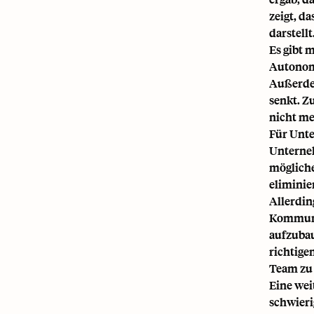
zeigt, d
darstellt
Es gibt 
Autonomi
Außerdem
senkt. Z
nicht meh
Für Unte
Unterneh
mögliche
eliminie
Allerdin
Kommuni
aufzubau
richtige
Team zu 
Eine wei
schwieri