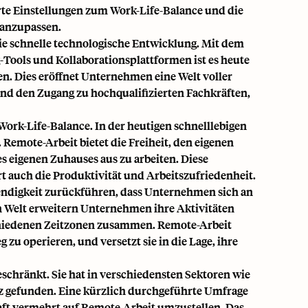
erte Einstellungen zum Work-Life-Balance und die
 anzupassen.
die schnelle technologische Entwicklung. Mit dem
ools und Kollaborationsplattformen ist es heute
en
. Dies eröffnet Unternehmen eine Welt voller
und den Zugang zu hochqualifizierten Fachkräften,
 Work-Life-Balance. In der heutigen schnelllebigen
. Remote-Arbeit bietet die Freiheit, den eigenen
s eigenen Zuhauses aus zu arbeiten. Diese
ert auch die Produktivität und Arbeitszufriedenheit.
wendigkeit zurückführen, dass Unternehmen sich an
en Welt erweitern Unternehmen ihre Aktivitäten
chiedenen Zeitzonen zusammen. Remote-Arbeit
u operieren, und versetzt sie in die Lage, ihre
eschränkt. Sie hat in verschiedensten Sektoren wie
z gefunden. Eine kürzlich durchgeführte Umfrage
ft vermehrt auf Remote-Arbeit umzustellen. Das