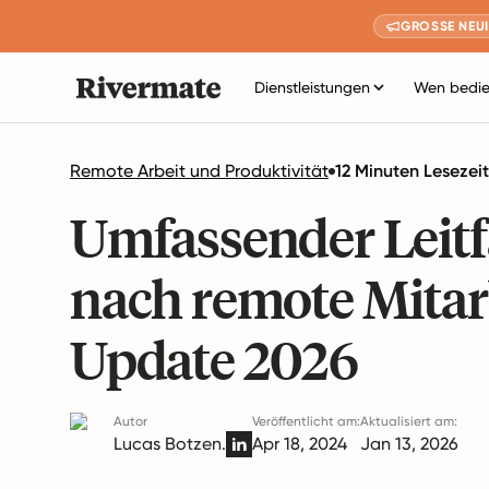
GROSSE NEUI
Dienstleistungen
Wen bedie
Remote Arbeit und Produktivität
12 Minuten Lesezeit
Umfassender Leitf
nach remote Mitarb
Update 2026
Autor
Veröffentlicht am:
Aktualisiert am:
Lucas Botzen.
Apr 18, 2024
Jan 13, 2026