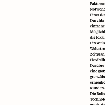
Faktoren
Notwendi
Einer de
Durchbru
einfache
Möglichk
die loka
Ein weit
Welt str
Zeitplan
Flexibil
Darüber 
eine glo
grenzübe
ermöglic
Kunden e
Die Beli
Technolo
ergab, d