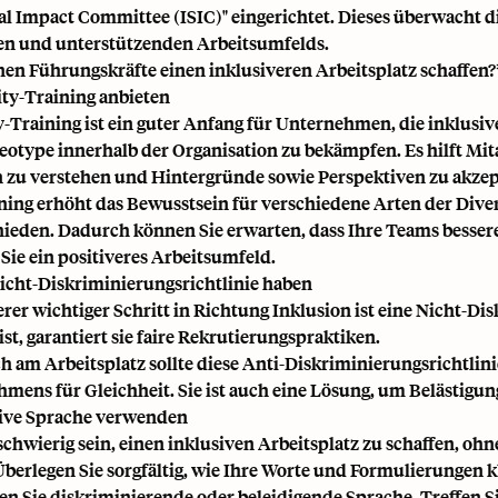
al Impact Committee (ISIC)" eingerichtet. Dieses überwacht di
en und unterstützenden Arbeitsumfelds.
en Führungskräfte einen inklusiveren Arbeitsplatz schaffen?
sity-Training anbieten
y-Training ist ein guter Anfang für Unternehmen, die inklusive
eotype innerhalb der Organisation zu bekämpfen. Es hilft M
 zu verstehen und Hintergründe sowie Perspektiven zu akzep
ning erhöht das Bewusstsein für verschiedene Arten der Dive
ieden. Dadurch können Sie erwarten, dass Ihre Teams besser
 Sie ein positiveres Arbeitsumfeld.
Nicht-Diskriminierungsrichtlinie haben
erer wichtiger Schritt in Richtung Inklusion ist eine Nicht-Di
ist, garantiert sie faire Rekrutierungspraktiken.
h am Arbeitsplatz sollte diese Anti-Diskriminierungsrichtlinie
mens für Gleichheit. Sie ist auch eine Lösung, um Belästig
sive Sprache verwenden
schwierig sein, einen inklusiven Arbeitsplatz zu schaffen, 
Überlegen Sie sorgfältig, wie Ihre Worte und Formulierungen 
n Sie diskriminierende oder beleidigende Sprache. Treffen S