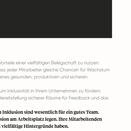
rteile einer vielfältigen Belegschaft zu nutzen.
, dass jeder Mitarbeiter gleiche Chancen für Wachstum
 eines gesunden, produktiven und sicheren
 um Inklusivität in Ihrem Unternehmen zu fördern.
Bereitstellung sicherer Räume für Feedback und das
 Inklusion sind wesentlich für ein gutes Team.
lusion am Arbeitsplatz legen. Ihre Mitarbeitenden
d
vielfältige Hintergründe
haben.