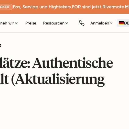
Eos, Serviap und Hightekers EOR sind jetzt Rivermate.
M
GKEIT
nen wir
Preise
Ressourcen
Anmelden
DE
t
lätze: Authentische
alt (Aktualisierung