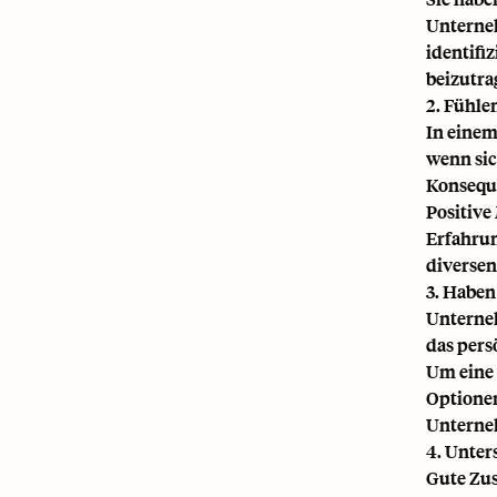
Unterneh
identifi
beizutra
2. Fühle
In einem
wenn sic
Konsequ
Positive
Erfahrun
diversen
3. Haben
Unterneh
das pers
Um eine 
Optionen
Unterne
4. Unter
Gute Zus