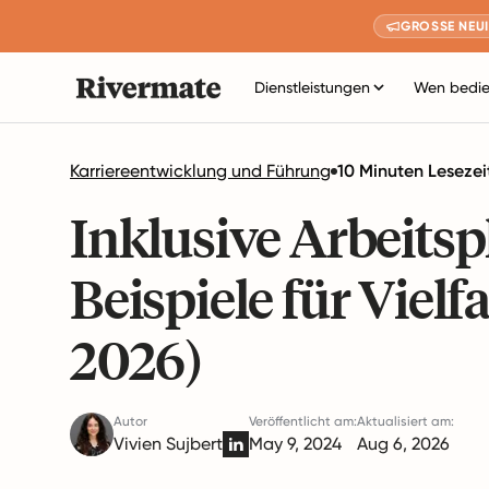
GROSSE NEUI
Dienstleistungen
Wen bedie
Karriereentwicklung und Führung
10 Minuten Lesezei
Inklusive Arbeitsp
Beispiele für Vielf
2026)
Autor
Veröffentlicht am:
Aktualisiert am:
Vivien Sujbert
May 9, 2024
Aug 6, 2026