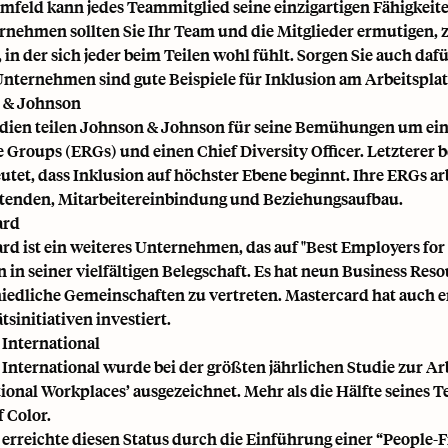
mfeld kann jedes Teammitglied seine einzigartigen Fähigkeit
rnehmen sollten Sie Ihr Team und die Mitglieder ermutigen,
 in der sich jeder beim Teilen wohl fühlt. Sorgen Sie auch dafü
nternehmen sind gute Beispiele für Inklusion am Arbeitsplat
 & Johnson
dien teilen Johnson & Johnson für seine Bemühungen um eine
 Groups (ERGs) und einen Chief Diversity Officer. Letzterer 
utet, dass Inklusion auf höchster Ebene beginnt. Ihre ERGs 
tenden, Mitarbeitereinbindung und Beziehungsaufbau.
ard
rd ist ein weiteres Unternehmen, das auf "Best Employers for Di
n in seiner vielfältigen Belegschaft. Es hat neun Business Re
iedliche Gemeinschaften zu vertreten. Mastercard hat auch e
tsinitiativen investiert.
 International
 International wurde bei der größten jährlichen Studie zur Arb
ional Workplaces’ ausgezeichnet. Mehr als die Hälfte seines 
f Color.
 erreichte diesen Status durch die Einführung einer “People-Fi