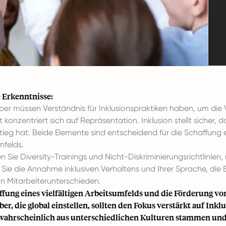
 Erkenntnisse:
ber müssen Verständnis für Inklusionspraktiken haben, um die Vo
t konzentriert sich auf Repräsentation. Inklusion stellt sicher
tieg hat. Beide Elemente sind entscheidend für die Schaffung
mfelds.
 Sie Diversity-Trainings und Nicht-Diskriminierungsrichtlinien,
Sie die Annahme inklusiven Verhaltens und Ihrer Sprache, die 
on Mitarbeiterunterschieden.
ffung eines vielfältigen Arbeitsumfelds und die Förderung von
ber, die global einstellen, sollten den Fokus verstärkt auf Ink
wahrscheinlich aus
unterschiedlichen Kulturen
stammen un