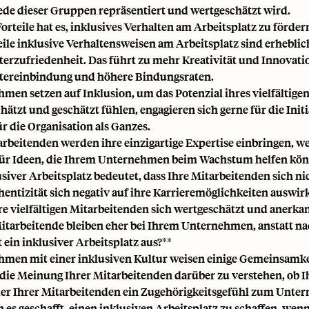
jede dieser Gruppen repräsentiert und wertgeschätzt wird.
orteile hat es, inklusives Verhalten am Arbeitsplatz zu förder
eile inklusive Verhaltensweisen am Arbeitsplatz sind erheblich
terzufriedenheit. Das führt zu mehr Kreativität und Innovatio
tereinbindung und höhere Bindungsraten.
men setzen auf Inklusion, um das Potenzial ihres vielfältigen
hätzt und geschätzt fühlen, engagieren sich gerne für die Ini
ür die Organisation als Ganzes.
arbeitenden werden ihre einzigartige Expertise einbringen, we
für Ideen, die Ihrem Unternehmen beim Wachstum helfen kö
usiver Arbeitsplatz bedeutet, dass Ihre Mitarbeitenden sich n
hentizität sich negativ auf ihre Karrieremöglichkeiten auswirk
e vielfältigen Mitarbeitenden sich wertgeschätzt und anerkann
itarbeitende bleiben eher bei Ihrem Unternehmen, anstatt na
t ein inklusiver Arbeitsplatz aus?**
men mit einer inklusiven Kultur weisen einige Gemeinsamkeite
die Meinung Ihrer Mitarbeitenden darüber zu verstehen, ob Ihr
eder Ihrer Mitarbeitenden ein Zugehörigkeitsgefühl zum Unt
n es geschafft, einen inklusiven Arbeitsplatz zu schaffen, we