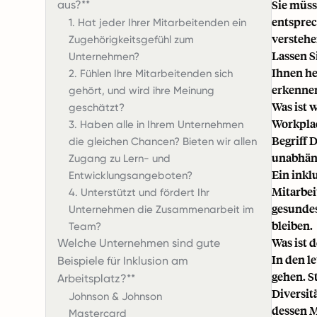
Sie müss
aus?**
entsprec
1. Hat jeder Ihrer Mitarbeitenden ein
verstehe
Zugehörigkeitsgefühl zum
Lassen S
Unternehmen?
Ihnen he
2. Fühlen Ihre Mitarbeitenden sich
erkennen
gehört, und wird ihre Meinung
Was ist 
geschätzt?
Workplac
3. Haben alle in Ihrem Unternehmen
Begriff D
die gleichen Chancen? Bieten wir allen
unabhäng
Zugang zu Lern- und
Ein inkl
Entwicklungsangeboten?
Mitarbei
4. Unterstützt und fördert Ihr
gesundes
Unternehmen die Zusammenarbeit im
bleiben.
Team?
Was ist 
Welche Unternehmen sind gute
In den l
Beispiele für Inklusion am
gehen. S
Arbeitsplatz?**
Diversit
Johnson & Johnson
dessen Mi
Mastercard