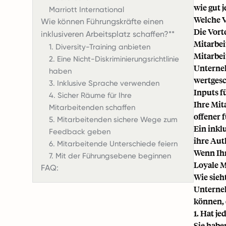
wie gut 
Marriott International
Welche V
Wie können Führungskräfte einen
Die Vort
inklusiveren Arbeitsplatz schaffen?**
Mitarbei
1. Diversity-Training anbieten
Mitarbei
2. Eine Nicht-Diskriminierungsrichtlinie
Unterneh
haben
wertgesc
3. Inklusive Sprache verwenden
Inputs f
4. Sicher Räume für Ihre
Ihre Mit
Mitarbeitenden schaffen
offener 
5. Mitarbeitenden sichere Wege zum
Ein inkl
Feedback geben
ihre Aut
6. Mitarbeitende Unterschiede feiern
Wenn Ihr
7. Mit der Führungsebene beginnen
Loyale M
FAQ:
Wie sieh
Unterneh
können, 
1. Hat j
Sie habe