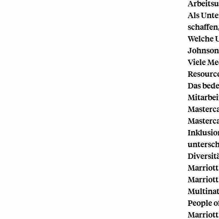
Arbeitsu
Als Unte
schaffen,
Welche U
Johnson
Viele Me
Resource
Das bede
Mitarbei
Masterc
Masterca
Inklusio
untersch
Diversitä
Marriott
Marriott
Multinat
People o
Marriott