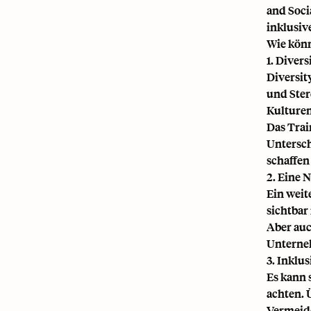
and Soci
inklusiv
Wie könn
1. Diver
Diversit
und Ster
Kulturen
Das Trai
Untersch
schaffen
2. Eine 
Ein weit
sichtbar 
Aber auc
Unterneh
3. Inklu
Es kann 
achten. 
Vermeide