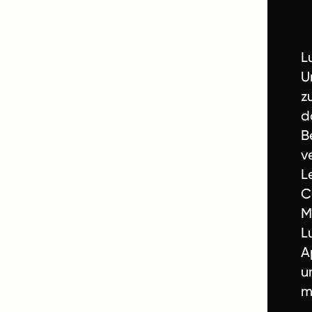
L
U
z
d
B
v
L
C
M
L
A
u
m