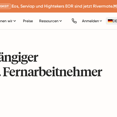
Eos, Serviap und Hightekers EOR sind jetzt Rivermate.
M
GKEIT
nen wir
Preise
Ressourcen
Anmelden
DE
ängiger
. Fernarbeitnehmer