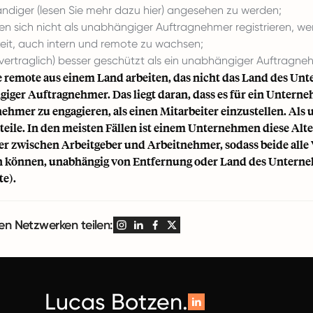
ändiger (lesen Sie mehr dazu hier) angesehen zu werden;
en sich nicht als unabhängiger Auftragnehmer registrieren, we
eit, auch intern und remote zu wachsen;
 (vertraglich) besser geschützt als ein unabhängiger Auftragne
 remote aus einem Land arbeiten, das nicht das Land des Unte
iger Auftragnehmer. Das liegt daran, dass es für ein Unterne
ehmer zu engagieren, als einen Mitarbeiter einzustellen. Al
rteile. In den meisten Fällen ist einem Unternehmen diese Alte
er zwischen Arbeitgeber und Arbeitnehmer, sodass beide alle
 können, unabhängig von Entfernung oder Land des Unterneh
e).
len Netzwerken teilen:
Lucas Botzen.