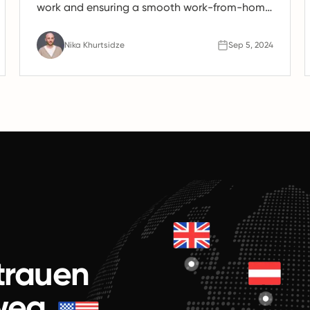
work and ensuring a smooth work-from-home
experience.
Nika Khurtsidze
Sep 5, 2024
rtrauen
weg