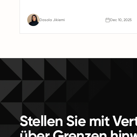
Gehaltsabrechnung, HR- und Compliance-
Unterstützung für spanische Teams anbieten.
Dasola Jikiemi
Dec 10, 2025
Stellen Sie mit Ve
über Grenzen hin