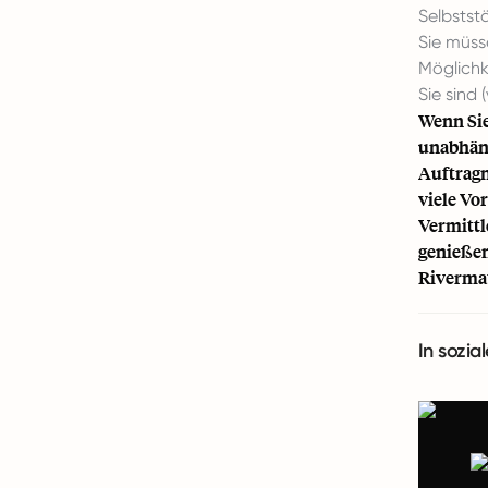
Selbstst
Sie müss
Möglichk
Sie sind
Wenn Sie
unabhäng
Auftragn
viele Vo
Vermittl
genießen
Rivermat
In sozia