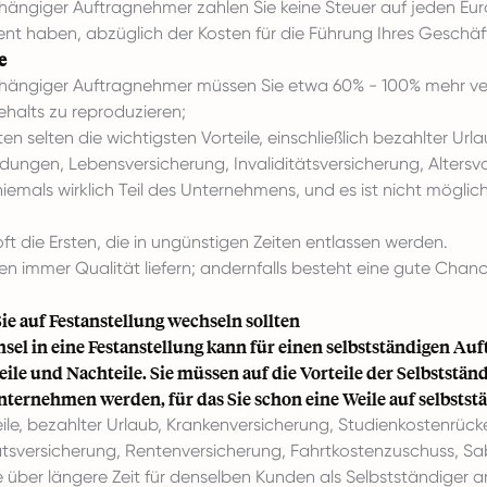
hängiger Auftragnehmer zahlen Sie keine Steuer auf jeden Euro
ient haben, abzüglich der Kosten für die Führung Ihres Geschäf
e
hängiger Auftragnehmer müssen Sie etwa 60% - 100% mehr ve
gehalts zu reproduzieren;
ten selten die wichtigsten Vorteile, einschließlich bezahlter Url
ldungen, Lebensversicherung, Invaliditätsversicherung, Altersv
 niemals wirklich Teil des Unternehmens, und es ist nicht mögli
oft die Ersten, die in ungünstigen Zeiten entlassen werden.
en immer Qualität liefern; andernfalls besteht eine gute Chan
e auf Festanstellung wechseln sollten
sel in eine Festanstellung kann für einen selbstständigen Au
teile und Nachteile. Sie müssen auf die Vorteile der Selbststän
ternehmen werden, für das Sie schon eine Weile auf selbststä
eile, bezahlter Urlaub, Krankenversicherung, Studienkostenrüc
tätsversicherung, Rentenversicherung, Fahrtkostenzuschuss, Sab
 über längere Zeit für denselben Kunden als Selbstständiger ar