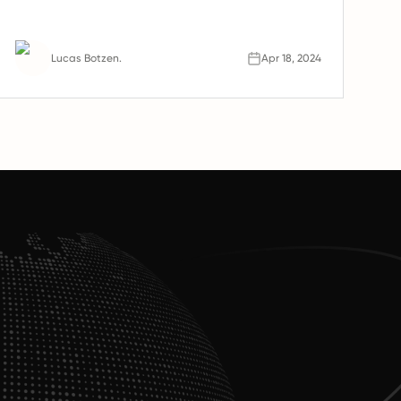
Produktivitätssteigerungen. Erfahren Sie,
warum Remote-Teams die Zukunft der Arbeit
sind.
Lucas Botzen.
Apr 18, 2024