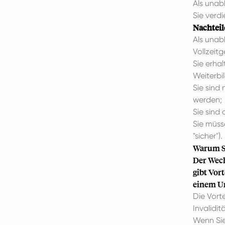
Als unab
Sie verd
Nachteil
Als unab
Vollzeit
Sie erhal
Weiterbi
Sie sind
werden;
Sie sind 
Sie müss
"sicher").
Warum Si
Der Wech
gibt Vor
einem Un
Die Vort
Invalidi
Wenn Sie