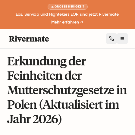
GROSSE NEUIGKEIT
Eos, Serviap und Hightekers EOR sind jetzt Rivermate.
Mehr erfahren
Toggl
9 Minuten Lesezeit
Mitarbeiterleistungen und Wohlbefinden
Erkundung der
Feinheiten der
Mutterschutzgesetze in
Polen (Aktualisiert im
Jahr 2026)