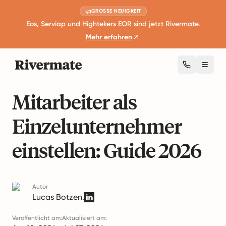
GROSSE NEUIGKEIT
Eos, Serviap und Hightekers EOR sind jetzt Rivermate.
Mehr erfahren
Toggl
6 Minuten Lesezeit
Besteuerung und Compliance
Mitarbeiter als
Einzelunternehmer
einstellen: Guide 2026
Autor
Lucas Botzen.
Veröffentlicht am:
Aktualisiert am: