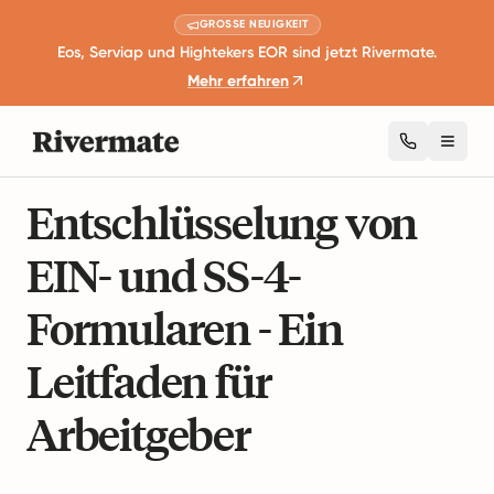
GROSSE NEUIGKEIT
Eos, Serviap und Hightekers EOR sind jetzt Rivermate.
Mehr erfahren
Toggl
8 Minuten Lesezeit
Besteuerung und Compliance
Entschlüsselung von
EIN- und SS-4-
Formularen - Ein
Leitfaden für
Arbeitgeber