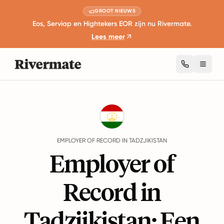
GROOT NIEUWS
Eos, Serviap en Hightekers EOR zijn nu Rivermate.
Lees meer
Toggl
Guides
Tadzjikistan
EMPLOYER OF RECORD IN TADZJIKISTAN
Employer of
Record in
Tadzjikistan: Een