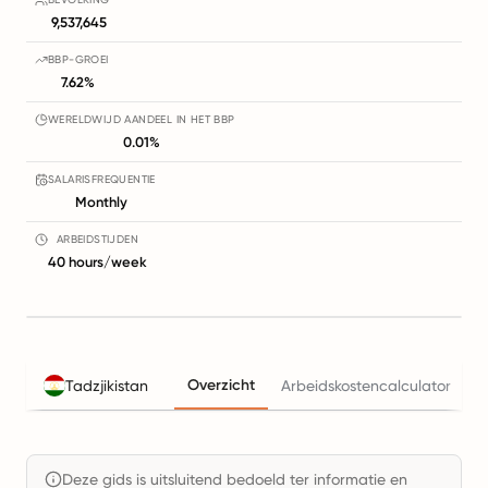
9,537,645
BBP-GROEI
7.62%
WERELDWIJD AANDEEL IN HET BBP
0.01%
SALARISFREQUENTIE
Monthly
ARBEIDSTIJDEN
40 hours/week
Overzicht
Tadzjikistan
Arbeidskostencalculator
B
Deze gids is uitsluitend bedoeld ter informatie en