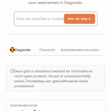
voor werknemers in Oeganda.
Aan de slag
Oeganda
Overzicht
Arbeidskostencalculator
Bel
Deze gids is uitsluitend bedoeld ter informatie en
vormt geen juridisch, fiscaal of arbeidsrechtelijk
advies. Raadpleeg een gekwalificeerde lokale
professional.
GESCHREVEN DOOR