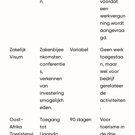
n.
voordat
een
werkvergun
ning wordt
aangevraa
gd.
Zakelijk
Zakenbijee
Variabel
Geen werk
Visum
nkomsten,
toegestaa
conferentie
n, maar
s,
wel voor
verkennen
bedrijf
van
gerelateer
investering
de
smogelijkh
activiteiten
eden.
.
Oost-
Toegang
90 dagen
Voor
Afrika
tot
toerisme in
Toeristenvi
Uganda,
de drie