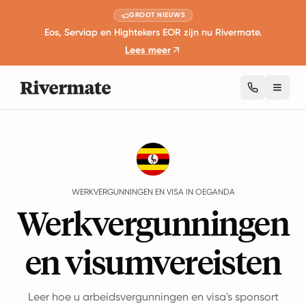
GROOT NIEUWS
Eos, Serviap en Hightekers EOR zijn nu Rivermate.
Lees meer
Toggl
Guides
Oeganda
Work Permits And Visas
WERKVERGUNNINGEN EN VISA IN OEGANDA
Werkvergunningen
en visumvereisten
Leer hoe u arbeidsvergunningen en visa's sponsort