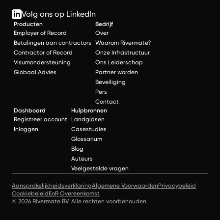
Volg ons op LinkedIn
Producten
Bedrijf
Employer of Record
Over
Betalingen aan contractors
Waarom Rivermate?
Contractor of Record
Onze Infrastructuur
Visumondersteuning
Ons Leiderschap
Globaal Advies
Partner worden
Beveiliging
Pers
Contact
Dashboard
Hulpbronnen
Registreer account
Landgidsen
Inloggen
Casestudies
Glossarium
Blog
Auteurs
Veelgestelde vragen
Aansprakelijkheidsverklaring
Algemene Voorwaarden
Privacybeleid
Cookiebeleid
EoR Overeenkomst
© 2026 Rivermate BV. Alle rechten voorbehouden.