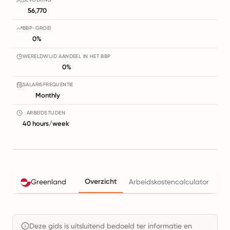
56,770
BBP-GROEI
0%
WERELDWIJD AANDEEL IN HET BBP
0%
SALARISFREQUENTIE
Monthly
ARBEIDSTIJDEN
40 hours/week
Overzicht
Greenland
Arbeidskostencalculator
Be
Deze gids is uitsluitend bedoeld ter informatie en