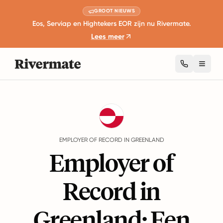
GROOT NIEUWS
Eos, Serviap en Hightekers EOR zijn nu Rivermate.
Lees meer
Toggl
Guides
Greenland
EMPLOYER OF RECORD IN GREENLAND
Employer of
Record in
Greenland: Een