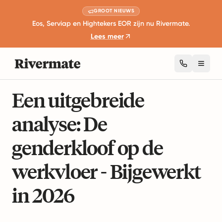
GROOT NIEUWS
Eos, Serviap en Hightekers EOR zijn nu Rivermate.
Lees meer
Toggl
7 minuten lezen
Carrièreontwikkeling en Leiderschap
Een uitgebreide
analyse: De
genderkloof op de
werkvloer - Bijgewerkt
in 2026