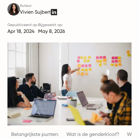
Auteur
Vivien Sujbert
Gepubliceerd op:
Bijgewerkt op:
Apr 18, 2024
May 8, 2026
Belangrijkste punten:
Wat is de genderkloof?
Waaro