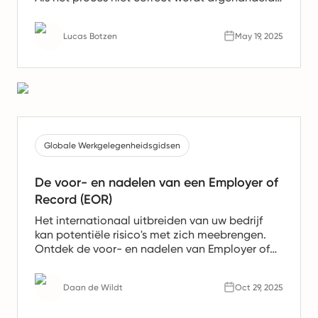
kan dit leiden tot juridische risico's, onbetaalde
opleveringen en ernstige gevolgen voor uw
Lucas Botzen
May 19, 2025
bedrijf. Dit artikel laat zien hoe u dit op een
conforme manier kunt doen.
Globale Werkgelegenheidsgidsen
De voor- en nadelen van een Employer of
Record (EOR)
Het internationaal uitbreiden van uw bedrijf
kan potentiële risico's met zich meebrengen.
Ontdek de voor- en nadelen van Employer of
Record (EOR) om te bepalen of hun diensten in
2026 geschikt voor u zijn.
Daan de Wildt
Oct 29, 2025