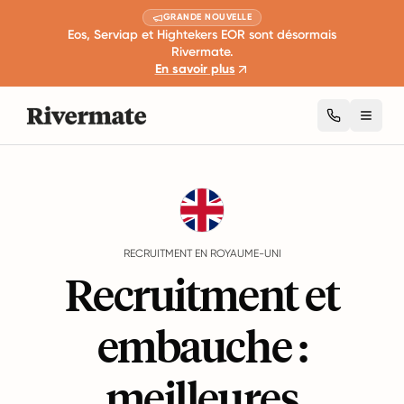
GRANDE NOUVELLE
Eos, Serviap et Hightekers EOR sont désormais
Rivermate.
En savoir plus
Toggl
Guides
Royaume-Uni
Recruitment
RECRUITMENT EN ROYAUME-UNI
Recruitment et
embauche :
meilleures