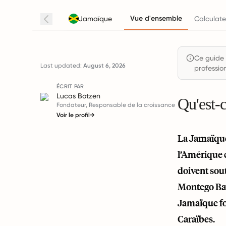
Vue d'ensemble
Jamaïque
Calculate
Ce guide 
Last updated:
August 6, 2026
profession
ÉCRIT PAR
Lucas Botzen
Qu'est-
Fondateur, Responsable de la croissance
Voir le profil
→
La Jamaïque 
l’Amérique c
doivent sout
Montego Bay,
Jamaïque fo
Caraïbes.