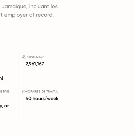
 Jamaïque, incluant les
ort employer of record.
POPULATION
2,961,167
n)
E PAIE
HORAIRES DE TRAVAIL
40 hours/week
y, or