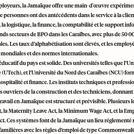
ployeurs, la Jamaïque offre une main-d'œuvre expérimenté
personnes ont des antécédents dans le service à la clientè
é, la logistique, la finance, la comptabilité et le suppor
nds secteurs de BPO dans les Caraïbes, avec plus de 50 00
les. Les taux d’alphabétisation sont élevés, et les employé
 mondiales et des normes internationales.
éducatif du pays est solide. Des universités telles que l’Un
 (UTech), et l’Université du Nord des Caraïbes (NCU) f
hospitalité et finance. Les instituts techniques et profes
es ouvriers de la construction et des techniciens, donnant
travail en Jamaïque est structuré et prévisible. Plusieurs
t, la Maternity Leave Act, la Minimum Wage Act, et la
t. Ces systèmes font de la Jamaïque un lieu réglementé 
 familières avec les règles d’emploi de type Commonwealt