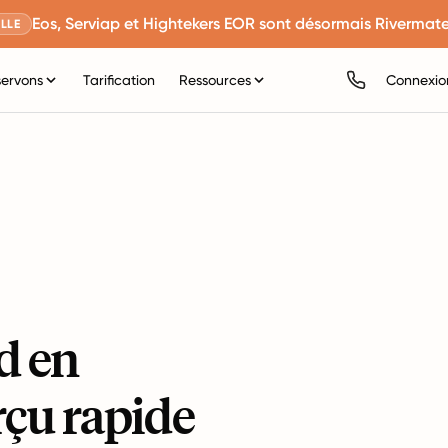
Eos, Serviap et Hightekers EOR sont désormais Rivermate
LLE
servons
Tarification
Ressources
Connexio
d en
rçu rapide