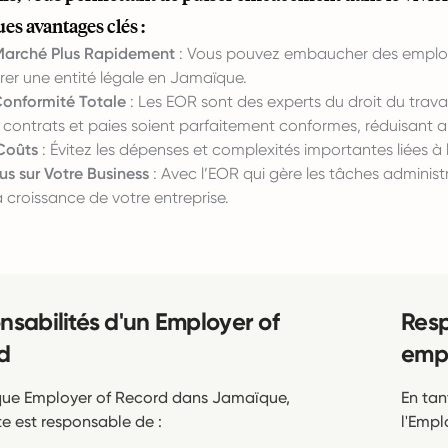
es avantages clés :
e Marché Plus Rapidement
: Vous pouvez embaucher des employé
rer une entité légale en Jamaïque.
Conformité Totale
: Les EOR sont des experts du droit du travail
ontrats et paies soient parfaitement conformes, réduisant ains
Coûts
: Évitez les dépenses et complexités importantes liées à l
us sur Votre Business
: Avec l’EOR qui gère les tâches administ
la croissance de votre entreprise.
nsabilités d'un Employer of
Resp
d
empl
que Employer of Record dans Jamaïque,
En tan
e est responsable de :
l'Empl