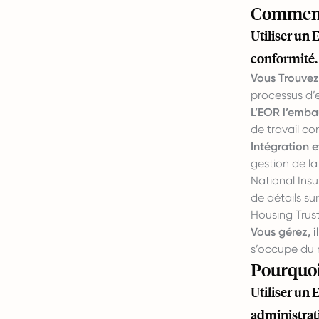
Comment
Utiliser un
conformité.
Vous Trouvez
processus d’e
L’EOR l’emb
de travail co
Intégration 
gestion de la
National Insu
de détails su
Housing Trust
Vous gérez, i
s’occupe du r
Pourquoi
Utiliser un 
administrati