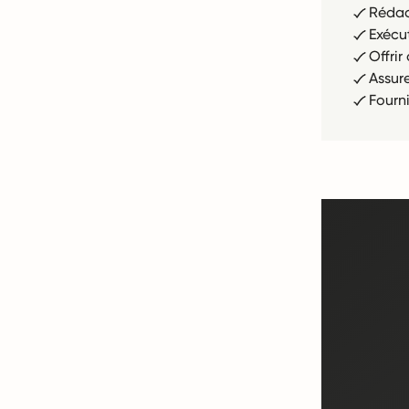
Rédac
Exécu
Offri
Assur
Fourn