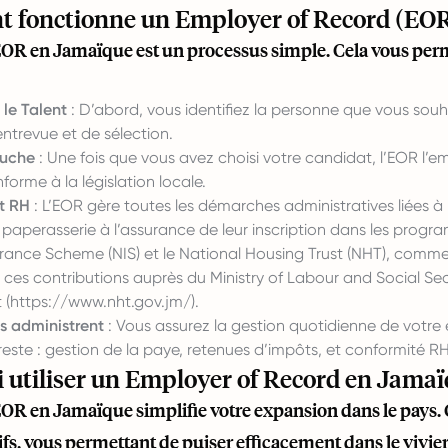
 fonctionne un Employer of Record (EO
 EOR en Jamaïque est un processus simple. Cela vous per
 le Talent
: D’abord, vous identifiez la personne que vous so
ntrevue et de sélection.
auche
: Une fois que vous avez choisi votre candidat, l’EOR l’
nforme à la législation locale.
et RH
: L’EOR gère toutes les démarches administratives liées à l
 paperasserie à l’assurance de leur inscription dans les prog
rance Scheme (NIS) et le National Housing Trust (NHT), comme l
r ces contributions auprès du Ministry of Labour and Social Secu
 (
https://www.nht.gov.jm/
).
ls administrent
: Vous assurez la gestion quotidienne de votre
este : gestion de la paye, retenues d’impôts, et conformité RH
 utiliser un Employer of Record en Jama
EOR en Jamaïque simplifie votre expansion dans le pays. C
fs, vous permettant de puiser efficacement dans le vivier 