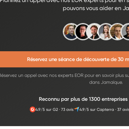
Planifiez un appel avec nos EOR experts pour en s
pouvons vous aider en J
Réservez une séance de découverte de 30 m
Réservez un appel avec nos experts EOR pour en savoir plus s
dans Jamaïque.
Reconnu par plus de 1300 entreprises
4.9/5 sur G2
·
73 avis
4.9/5 sur Capterra
·
37 avi