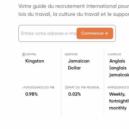
Votre guide du recrutement international pour
lois du travail, la culture du travail et le supp
Commencer
CAPITAL
DEVISE
LANGUE
Kingston
Jamaican
Anglais
Dollar
(anglais
jamaïcai
CROISSANCE DU PIB
PART DU PIB MONDIAL
FRÉQUENCE D
0.98%
0.02%
Weekly,
fortnightl
monthly