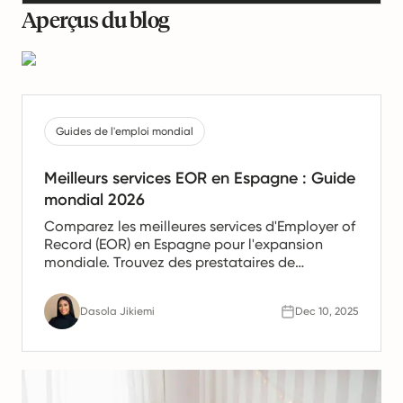
Aperçus du blog
Guides de l'emploi mondial
Meilleurs services EOR en Espagne : Guide
mondial 2026
Comparez les meilleures services d'Employer of
Record (EOR) en Espagne pour l'expansion
mondiale. Trouvez des prestataires de
confiance offrant des services de paie, de
gestion des ressources humaines et de
Dasola Jikiemi
Dec 10, 2025
conformité pour les équipes en Espagne.