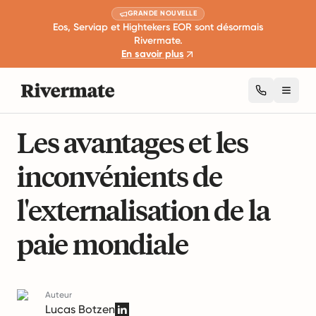
GRANDE NOUVELLE
Eos, Serviap et Hightekers EOR sont désormais
Rivermate.
En savoir plus
Toggl
13 min de lecture
Gestion mondiale de la main D'œuvre
Les avantages et les
inconvénients de
l'externalisation de la
paie mondiale
Auteur
Lucas Botzen