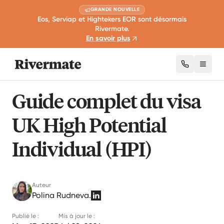
GRANDE NOUVELLE
Eos, Serviap et Hightekers EOR sont désormais
Rivermate.
En savoir plus
Toggl
14 min de lecture
Gestion mondiale de la main D'œuvre
Guide complet du visa
UK High Potential
Individual (HPI)
Auteur
Polina Rudneva.
Publié le :
Mis à jour le :