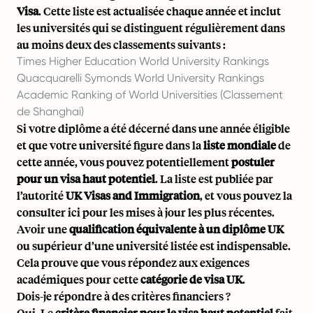
Visa
. Cette liste est actualisée chaque année et inclut
les universités qui se distinguent régulièrement dans
au moins deux des classements suivants :
Times Higher Education World University Rankings
Quacquarelli Symonds World University Rankings
Academic Ranking of World Universities (Classement
de Shanghai)
Si votre diplôme a été décerné dans une année éligible
et que votre université figure dans la
liste mondiale
de
cette année, vous pouvez potentiellement
postuler
pour un visa haut potentiel
. La liste est publiée par
l’autorité
UK Visas and Immigration
, et vous pouvez
la
consulter ici
pour les mises à jour les plus récentes.
Avoir une
qualification équivalente à un diplôme UK
ou supérieur d’une université listée est indispensable.
Cela prouve que vous répondez aux exigences
académiques pour cette
catégorie de visa UK
.
Dois-je répondre à des critères financiers ?
Oui. Le
critère financier pour le visa haut potentiel
fait