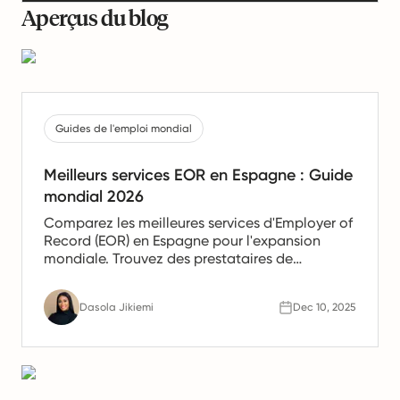
Aperçus du blog
Guides de l'emploi mondial
Meilleurs services EOR en Espagne : Guide
mondial 2026
Comparez les meilleures services d'Employer of
Record (EOR) en Espagne pour l'expansion
mondiale. Trouvez des prestataires de
confiance offrant des services de paie, de
gestion des ressources humaines et de
Dasola Jikiemi
Dec 10, 2025
conformité pour les équipes en Espagne.