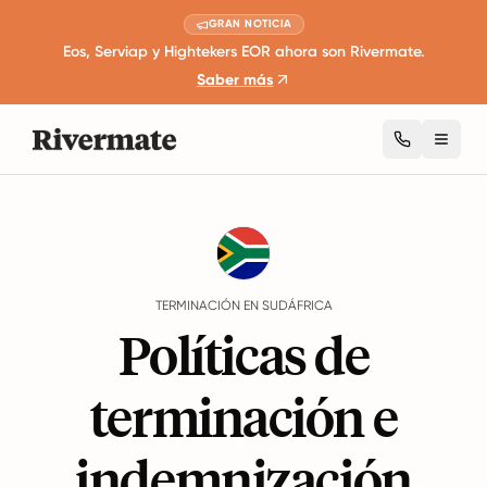
GRAN NOTICIA
Eos, Serviap y Hightekers EOR ahora son Rivermate.
Saber más
Toggl
Guides
Sudáfrica
Termination
TERMINACIÓN EN SUDÁFRICA
Políticas de
terminación e
indemnización