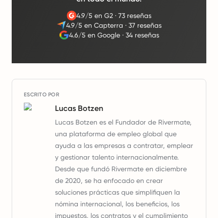
4.9/5 en G2
·
73 reseñas
4.9/5 en Capterra
·
37 reseñas
4.6/5 en Google
·
34 reseñas
ESCRITO POR
Lucas Botzen
Lucas Botzen es el Fundador de Rivermate,
una plataforma de empleo global que
ayuda a las empresas a contratar, emplear
y gestionar talento internacionalmente.
Desde que fundó Rivermate en diciembre
de 2020, se ha enfocado en crear
soluciones prácticas que simplifiquen la
nómina internacional, los beneficios, los
impuestos, los contratos y el cumplimiento