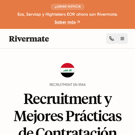
GRAN NOTICIA
Eos, Serviap y Hightekers EOR ahora son Rivermate.
Saber más
Toggl
Guides
Irak
Recruitment
RECRUITMENT EN IRAK
Recruitment y
Mejores Prácticas
de Contratación