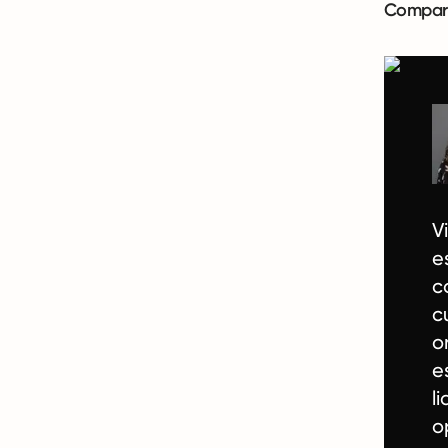
Comparti
V
e
c
c
o
e
l
o