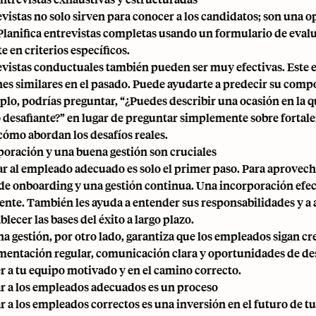
evistas no solo sirven para conocer a los candidatos; son una 
 Planifica entrevistas completas usando un formulario de eval
 en criterios específicos.
evistas conductuales también pueden ser muy efectivas. Este 
nes similares en el pasado. Puede ayudarte a predecir su com
plo, podrías preguntar, “¿Puedes describir una ocasión en la 
 desafiante?” en lugar de preguntar simplemente sobre fortale
 cómo abordan los desafíos reales.
poración y una buena gestión son cruciales
r al empleado adecuado es solo el primer paso. Para aprovech
de onboarding y una gestión continua. Una incorporación efec
nte. También les ayuda a entender sus responsabilidades y a al
blecer las bases del éxito a largo plazo.
a gestión, por otro lado, garantiza que los empleados sigan 
mentación regular, comunicación clara y oportunidades de desa
 a tu equipo motivado y en el camino correcto.
r a los empleados adecuados es un proceso
r a los empleados correctos es una inversión en el futuro de tu