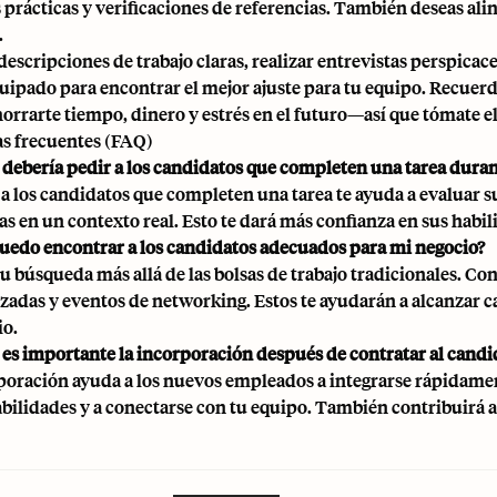
s prácticas y verificaciones de referencias. También deseas ali
.
descripciones de trabajo claras, realizar entrevistas perspicac
uipado para encontrar el mejor ajuste para tu equipo. Recuerd
orrarte tiempo, dinero y estrés en el futuro—así que tómate el
s frecuentes (FAQ)
 debería pedir a los candidatos que completen una tarea duran
r a los candidatos que completen una tarea te ayuda a evaluar s
s en un contexto real. Esto te dará más confianza en sus habil
edo encontrar a los candidatos adecuados para mi negocio?
u búsqueda más allá de las bolsas de trabajo tradicionales. C
izadas y eventos de networking. Estos te ayudarán a alcanzar c
io.
 es importante la incorporación después de contratar al candi
poración ayuda a los nuevos empleados a integrarse rápidamen
bilidades y a conectarse con tu equipo. También contribuirá a 