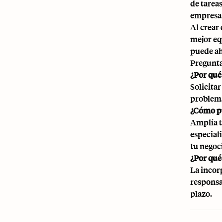
de tarea
empresa
Al crear 
mejor eq
puede ah
Pregunta
¿Por qué
Solicita
problema
¿Cómo pu
Amplía t
especial
tu negoc
¿Por qué
La incor
responsa
plazo.