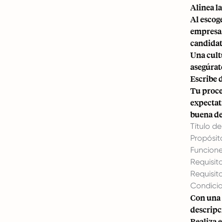
Alinea l
Al escog
empresa. 
candidat
Una cult
asegúrat
Escribe 
Tu proce
expectat
buena de
Título d
Propósito
Funcione
Requisit
Requisit
Condicio
Con una 
descripc
Realiza 