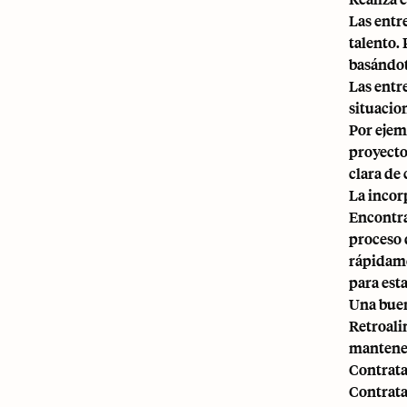
Las entr
talento.
basándote
Las entr
situacio
Por ejem
proyecto
clara de
La incor
Encontra
proceso 
rápidame
para esta
Una buen
Retroali
mantener
Contrata
Contrata