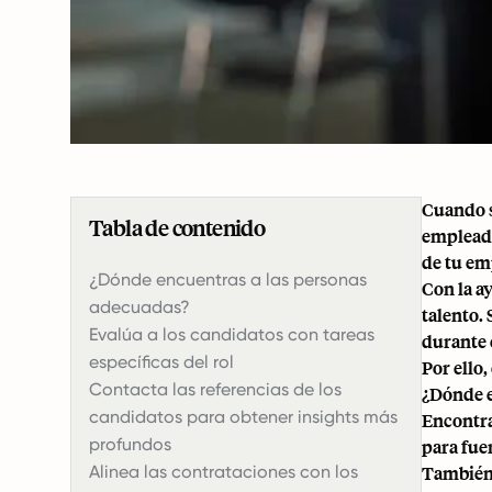
Cuando s
Tabla de contenido
empleados
de tu em
¿Dónde encuentras a las personas
Con la a
adecuadas?
talento.
Evalúa a los candidatos con tareas
durante 
específicas del rol
Por ello,
Contacta las referencias de los
¿Dónde e
candidatos para obtener insights más
Encontra
profundos
para
fue
Alinea las contrataciones con los
También 