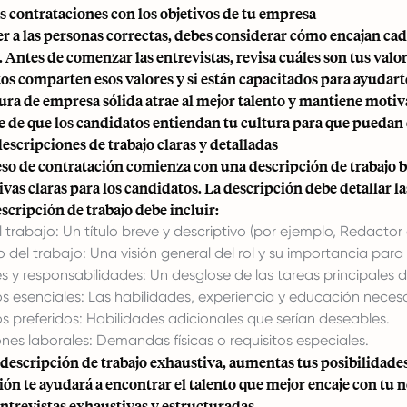
as contrataciones con los objetivos de tu empresa
er a las personas correctas, debes considerar cómo encajan cada
Antes de comenzar las entrevistas, revisa cuáles son tus valore
os comparten esos valores y si están capacitados para ayudarte
ura de empresa sólida atrae al mejor talento y mantiene motiva
e de que los candidatos entiendan tu cultura para que puedan 
descripciones de trabajo claras y detalladas
so de contratación comienza con una descripción de trabajo b
ivas claras para los candidatos. La descripción debe detallar l
scripción de trabajo debe incluir:
el trabajo: Un título breve y descriptivo (por ejemplo, Redacto
 del trabajo: Una visión general del rol y su importancia para 
s y responsabilidades: Un desglose de las tareas principales de
os esenciales: Las habilidades, experiencia y educación necesa
os preferidos: Habilidades adicionales que serían deseables.
nes laborales: Demandas físicas o requisitos especiales.
descripción de trabajo exhaustiva, aumentas tus posibilidades
ión te ayudará a encontrar el talento que mejor encaje con tu n
entrevistas exhaustivas y estructuradas