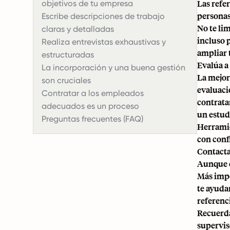
Las refe
objetivos de tu empresa
personas
Escribe descripciones de trabajo
No te li
claras y detalladas
incluso 
Realiza entrevistas exhaustivas y
ampliar 
estructuradas
Evalúa a 
La incorporación y una buena gestión
La mejor
son cruciales
evaluaci
Contratar a los empleados
contrata
adecuados es un proceso
un estud
Preguntas frecuentes (FAQ)
Herramie
con conf
Contacta
Aunque es
Más impo
te ayuda
referenc
Recuerda
supervis