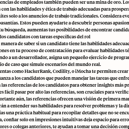
rencias de empleados también pueden ser una mina de oro. L
 con las habilidades y ética de trabajo adecuadas para prosper
mites solo a los anuncios de trabajo tradicionales. Considera e
pasantías. Estos pueden ayudarte a descubrir personas apasio
tu búsqueda, aumentas tus posibilidades de encontrar candidat
los candidatos con tareas específicas del rol
 manera de saber si un candidato tiene las habilidades adecuad
ones en tu proceso de contratación para evaluar habilidades téc
ndo a un desarrollador, asigna un pequeño ejercicio de progra
io de caso que simule escenarios del mundo real.
ntas como HackerRank, Codility, o iMocha
te permiten crear 
ianza a los candidatos que pueden manejar las tareas que enfr
 las referencias de los candidatos para obtener insights más 
 fácil pasar por alto las referencias, son cruciales para verif
rtante aún, las referencias ofrecen una visión de primera man
rán a entender sus habilidades para resolver problemas y la d
ias una práctica habitual para recopilar detalles que no se en
, confiar solo en impresiones intuitivas deja espacio para err
ores o colegas anteriores, te ayudan a tomar una decisión co