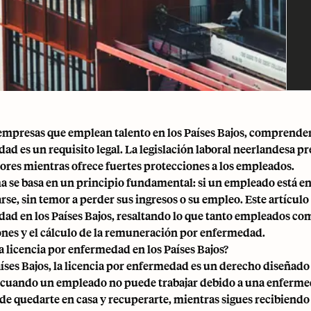
 empresas que emplean talento en los Países Bajos, comprender e
ad es un requisito legal. La legislación laboral neerlandesa p
res mientras ofrece fuertes protecciones a los empleados.
ma se basa en un principio fundamental: si un empleado está e
se, sin temor a perder sus ingresos o su empleo. Este artículo e
ad en los Países Bajos, resaltando lo que tanto empleados c
ones y el cálculo de la remuneración por enfermedad.
la licencia por enfermedad en los Países Bajos?
aíses Bajos, la licencia por enfermedad es un derecho diseñad
 cuando un empleado no puede trabajar debido a una enfermedad
de quedarte en casa y recuperarte, mientras sigues recibiendo 