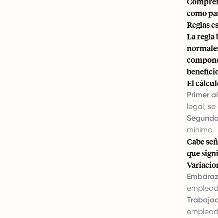
Comprend
como par
Reglas e
La regla
normales
componen
beneficio
El cálcu
Primer a
legal, s
Segundo
mínimo.
Cabe señ
que sign
Variacio
Embaraz
empleado
Trabaja
empleado