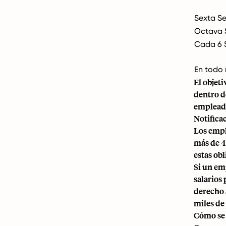
Sexta S
Octava
Cada 6
En todo
El objeti
dentro d
emplead
Notificac
Los empl
más de 4
estas ob
Si un em
salarios
derecho 
miles de
Cómo se 