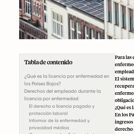
Para las
Tabla de contenido
enfermed
empleado
¿Qué es la licencia por enfermedad en
El siste
los Países Bajos?
recuperar
Derechos del empleado durante la
enfermed
licencia por enfermedad
obligaci
El derecho a licencia pagada y
¿Qué es 
protección laboral
En los P
Informar de la enfermedad y
ingresos
privacidad médica
derecho 