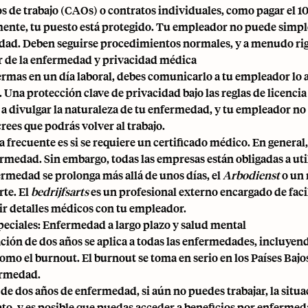
s de trabajo
(CAOs) o contratos individuales, como pagar el 10
ente, tu puesto está protegido. Tu empleador no puede simpl
ad. Deben seguirse procedimientos normales, y a menudo rigu
 de la enfermedad y privacidad médica
fermas en un día laboral, debes comunicarlo a tu empleador lo a
 Una protección clave de privacidad bajo las reglas de licencia
 a divulgar la naturaleza de tu enfermedad, y tu empleador no
rees que podrás volver al trabajo.
 frecuente es si se requiere un certificado médico. En genera
rmedad. Sin embargo, todas las empresas están obligadas a uti
fermedad se prolonga más allá de unos días, el
Arbodienst
o un 
rte. El
bedrijfsarts
es un profesional externo encargado de facili
r detalles médicos con tu empleador.
peciales: Enfermedad a largo plazo y salud mental
ación de dos años se aplica a todas las enfermedades, incluyen
omo el burnout. El burnout se toma en serio en los Países Bajo
ermedad.
de dos años de enfermedad, si aún no puedes trabajar, la sit
ato, y es posible que puedas acceder a beneficios por enferme