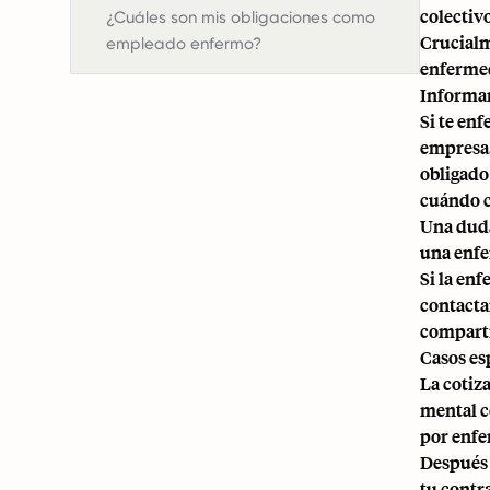
colectivo
¿Cuáles son mis obligaciones como
Crucialm
empleado enfermo?
enfermed
Informar
Si te en
empresa.
obligado
cuándo c
Una duda
una enfe
Si la en
contacta
comparti
Casos es
La cotiz
mental c
por enf
Después 
tu contr