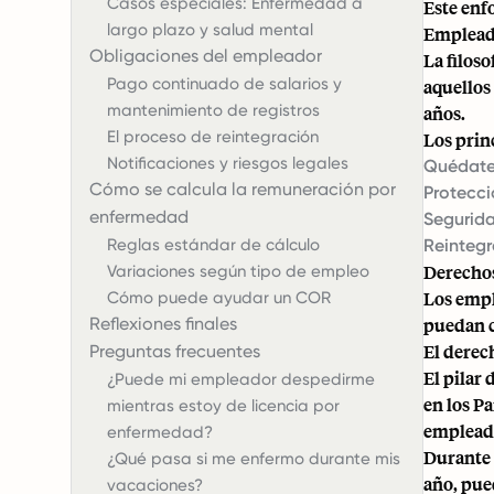
Casos especiales: Enfermedad a
Este enf
largo plazo y salud mental
Empleado
Obligaciones del empleador
La filos
Pago continuado de salarios y
aquellos
mantenimiento de registros
años.
El proceso de reintegración
Los prin
Notificaciones y riesgos legales
Quédate 
Cómo se calcula la remuneración por
Protecci
enfermedad
Segurida
Reglas estándar de cálculo
Reintegr
Derechos
Variaciones según tipo de empleo
Los empl
Cómo puede ayudar un COR
Reflexiones finales
puedan c
El derec
Preguntas frecuentes
El pilar
¿Puede mi empleador despedirme
en los P
mientras estoy de licencia por
empleado
enfermedad?
Durante 
¿Qué pasa si me enfermo durante mis
año, pue
vacaciones?