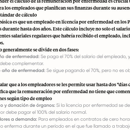
er el cálculo de la remuneración por enfermedad es crucial 
a los empleados que planifican sus finanzas durante su ausen
stándar de cálculo
 básica es que un empleado en licencia por enfermedad en los Pa
 durante hasta dos años. Este cálculo incluye no solo el salari
tes salariales regulares que habría recibido el empleado, inc
s.
lo generalmente se divide en dos fases:
ño de enfermedad:
Se paga el 70% del salario del empleado, y
e debe complementar.
 año de enfermedad:
Se sigue pagando el 70%, pero no es obl
alar que a los empleadores se les permite usar hasta dos “días 
ifica que la remuneración por enfermedad no tiene que comen
nes según tipo de empleo
o y donación de órganos:
Si la licencia por enfermedad se d
r debe pagar el 100% del salario normal.
dores a demanda:
Para empleados en contratos de cero horas
 enferma durante un período en el que fue llamado a trabajar