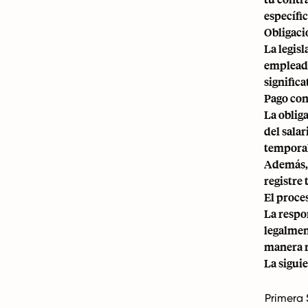
específi
Obligaci
La legis
empleado
significa
Pago con
La oblig
del sala
temporal
Además, 
registre 
El proce
La respo
legalmen
manera r
La sigui
Primera