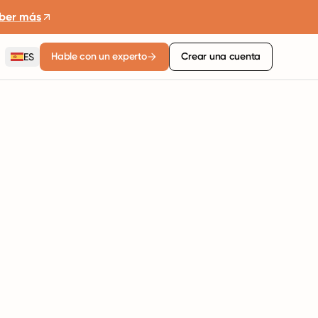
ber más
Hable con un experto
Crear una cuenta
ES