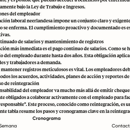
camente bajo la
Ley de Trabajo e Ingresos
.
ones del empleador
lación laboral neerlandesa impone un conjunto claro y exigent
 se enferma. El cumplimiento proactivo y documentado es es
tivas.
tinuado de salarios y mantenimiento de registros
ación más inmediata es el pago continuo de salarios. Como se 
rio del empleado durante hasta dos años. Esta obligación apli
es y trabajadores a demanda.
mantener registros meticulosos es vital. Los empleadores deb
todos los acuerdos, actividades, planes de acción y reportes de
so de reintegración
nsabilidad del empleador va mucho más allá de emitir chequ
te obligados a colaborar activamente con el empleado para faci
esponsable”. Este proceso, conocido como reintegración, es u
ente tabla resume los pasos y cronogramas clave en la reinteg
Cronograma
 Semana
Contacta