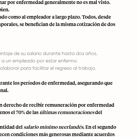
mar por enfermedad generalmente no es mal visto.
bien.
eado como al empleador a largo plazo. Todos, desde
porales, se benefician de la misma cotización de dos
taje de su salario durante hasta dos años.
a un empleado por estar enfermo.
orar para facilitar el regreso al trabajo.
durante los períodos de enfermedad, asegurando que
nal.
enen derecho de recibir remuneración por enfermedad
enos el 70% de las
últimas remuneraciones
del
antidad del
salario mínimo neerlandés
. En el segundo
recen condiciones más generosas mediante
acuerdos