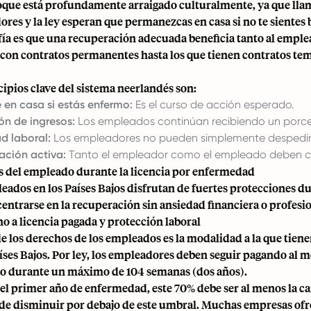
oque está profundamente arraigado culturalmente, ya que lla
res y la ley esperan que permanezcas en casa si no te sientes 
ofía es que una recuperación adecuada beneficia tanto al empl
 con contratos permanentes hasta los que tienen contratos tem
cipios clave del sistema neerlandés son:
en casa si estás enfermo:
Es el curso de acción esperado.
ón de ingresos:
Los empleados continúan recibiendo un porcen
d laboral:
Los empleadores no pueden simplemente despedir 
ación activa:
Tanto el empleador como el empleado deben colab
 del empleado durante la licencia por enfermedad
eados en los Países Bajos disfrutan de fuertes protecciones 
entrarse en la recuperación sin ansiedad financiera o profesio
ho a licencia pagada y protección laboral
 de los derechos de los empleados es la modalidad a la que ti
aíses Bajos. Por ley, los empleadores deben seguir pagando al m
 durante un máximo de 104 semanas (dos años).
el primer año de enfermedad, este 70% debe ser al menos la c
de disminuir por debajo de este umbral. Muchas empresas of