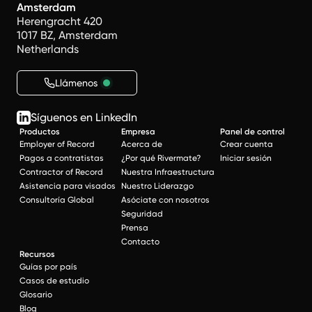
Amsterdam
Herengracht 420
1017 BZ, Amsterdam
Netherlands
Llámenos
Síguenos en LinkedIn
Productos
Empresa
Panel de control
Employer of Record
Acerca de
Crear cuenta
Pagos a contratistas
¿Por qué Rivermate?
Iniciar sesión
Contractor of Record
Nuestra Infraestructura
Asistencia para visados
Nuestro Liderazgo
Consultoría Global
Asóciate con nosotros
Seguridad
Prensa
Contacto
Recursos
Guías por país
Casos de estudio
Glosario
Blog