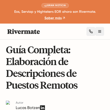
GRAN NOTICIA
Eos, Serviap y Hightekers EOR ahora son Rivermate.
Saber más
Toggl
8 minutos de lectura
Trabajo remoto y productividad
Guía Completa:
Elaboración de
Descripciones de
Puestos Remotos
Autor
Lucas Botzen