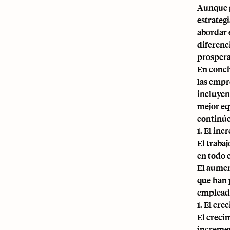
Aunque g
estrateg
abordar 
diferenc
prospera
En concl
las empr
incluyen
mejor eq
continúe
1. El in
El traba
en todo 
El aumen
que han 
emplead
1. El cr
El creci
incremen