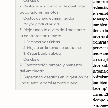
Conclusión
comprome
2. Ventajas económicas de contratar
Además, 
trabajadores remotos
sus emp
Costos generales minimizados
se adapt
Mayor productividad
también
3. Mejorando la diversidad mediante
tienen l
la contratación remota
niveles 
Contrat
1. Perspectivas únicas
perspect
2. Mejora en la toma de decisiones
tener em
3. Organización global
estrateg
Conclusión
4. Contratación remota y bienestar
diversid
la toma 
del empleado
Asimismo
5. Superando desafíos en la gestión de
también 
una fuerza laboral remota global
los empl
eficaz. 
tiempo, 
autonomí