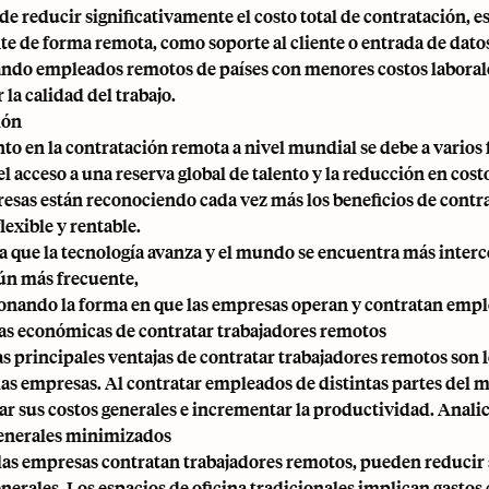
de reducir significativamente el costo total de contratación, 
te de forma remota, como soporte al cliente o entrada de dato
ndo empleados remotos de países con menores costos laborale
r la calidad del trabajo.
ión
to en la contratación remota a nivel mundial se debe a varios 
l acceso a una reserva global de talento y la reducción en cost
esas están reconociendo cada vez más los beneficios de cont
lexible y rentable.
 que la tecnología avanza y el mundo se encuentra más interco
ún más frecuente,
onando la forma en que las empresas operan y contratan empl
jas económicas de contratar trabajadores remotos
as principales ventajas de contratar trabajadores remotos son
 las empresas. Al contratar empleados de distintas partes del
r sus costos generales e incrementar la productividad. Anali
enerales minimizados
as empresas contratan trabajadores remotos, pueden reducir 
nerales. Los espacios de oficina tradicionales implican gastos 