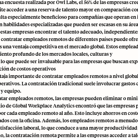
a encuesta realizada por Owl Labs, el 56% de las empresas cre
ite acceder a una reserva de talento mayor en comparación con
ulta especialmente beneficioso para compañías que operan en 
n habilidades especializadas que pueden ser escasas en su área
 a estas empresas encontrar el talento adecuado, independient
contratar empleados remotos de diferentes países puede ofrec
 una ventaja competitiva en el mercado global. Estos emplea
ento profundo de los
mercados locales
, culturas y
 lo que puede ser invaluable para las empresas que buscan exp
ción de costos operativos
taja importante de contratar empleados remotos a nivel global 
erativos. La contratación tradicional suele involucrar gastos c
 y equipo.
atar empleados remotos, las empresas pueden eliminar o mini
io de Global Workplace Analytics encontró que las empresas
por cada empleado remoto al año. Esto incluye ahorros en costos
ados con la oficina. Además, los empleados remotos a menud
tisfacción laboral, lo que conduce a una mayor productividad 
, la contratación remota permite a las empresas acceder a tale