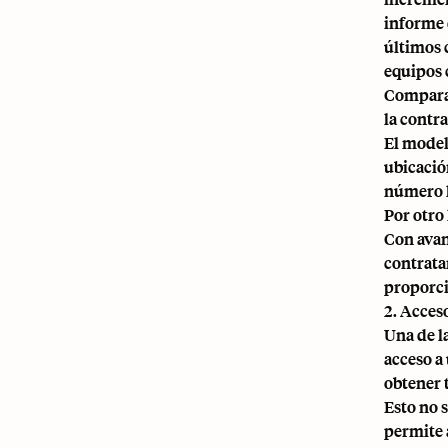
informe 
últimos 
equipos 
Comparan
la contr
El model
ubicación
número l
Por otro
Con avan
contrata
proporci
2. Acceso
Una de l
acceso a
obtener 
Esto no 
permite 