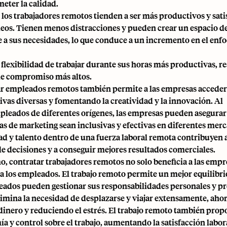
ter la calidad.
los trabajadores remotos tienden a ser más productivos y
sat
leos
. Tienen menos distracciones y pueden crear un espacio de
e a sus necesidades, lo que conduce a un incremento en el enf
a flexibilidad de trabajar durante sus horas más productivas, r
de compromiso más altos.
ar empleados remotos
también permite a las empresas acceder 
ivas diversas y fomentando la creatividad y la innovación. Al
pleados de diferentes orígenes, las empresas pueden asegurar
ias de marketing sean inclusivas y efectivas en diferentes mer
ad y talento dentro de una fuerza laboral remota contribuyen 
de decisiones y a conseguir mejores resultados comerciales.
, contratar trabajadores remotos no solo beneficia a las empr
a los empleados. El trabajo remoto permite un mejor equilibrio
eados pueden gestionar sus responsabilidades personales y p
Elimina la necesidad de desplazarse y viajar extensamente, ah
dinero y reduciendo el estrés. El trabajo remoto también prop
a y control sobre el trabajo, aumentando la satisfacción labor