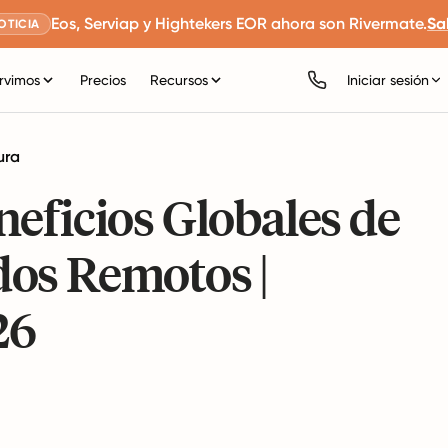
Eos, Serviap y Hightekers EOR ahora son Rivermate.
Sa
OTICIA
rvimos
Precios
Recursos
Iniciar sesión
ura
eficios Globales de
os Remotos |
26