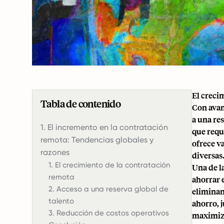
El creci
Tabla de contenido
Con avan
a una res
1. El incremento en la contratación
que req
remota: Tendencias globales y
ofrece v
razones
diversas
1. El crecimiento de la contratación
Una de l
remota
ahorrar 
2. Acceso a una reserva global de
eliminan
talento
ahorro, 
3. Reducción de costos operativos
maximiza