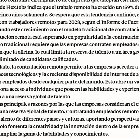
de FlexJobs indica que el trabajo remoto ha crecido un 159% d
cinco años solamente. Se espera que esta tendencia continúe, c
con trabajadores remotos para 2028, según el Informe de Fue
do este crecimiento con el modelo tradicional de contratació
atación remota está superando en popularidad a la contratació
o tradicional requiere que las empresas contraten empleados 
 que la oficina, lo cual limita la reserva de talento a un área g
imitado de candidatos calificados.
 lado, la contratación remota permite a las empresas acceder a 
ces tecnológicos y la creciente disponibilidad de internet de 
r empleados desde cualquier parte del mundo. Esto abre un va
ona acceso a individuos que poseen las habilidades y experien
 a una reserva global de talento
as principales razones por las que las empresas consideran el 
 una reserva global de talento. Contratando empleados remoto
talento de diferentes países y culturas, aportando perspectivas
solo fomenta la creatividad y la innovación dentro de la empre
ampliar la gama de habilidades y conocimientos.