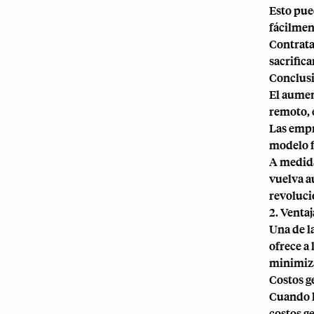
Esto pue
fácilmen
Contrata
sacrifica
Conclus
El aumen
remoto, e
Las empr
modelo f
A medida
vuelva a
revoluci
2. Venta
Una de l
ofrece a
minimiza
Costos g
Cuando l
costos ge