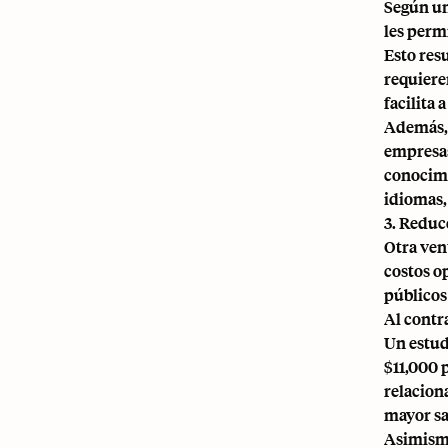
Según un
les perm
Esto res
requiere
facilita
Además, 
empresas
conocimi
idiomas,
3. Reduc
Otra ven
costos op
públicos
Al contr
Un estud
$11,000 
relacion
mayor sa
Asimismo