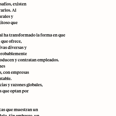
afíos, existen
arlos. Al
rales y
xitoso que
al ha transformado la forma en que
 que ofrece,
vas diversas y
a probablemente
roducen y contratan empleados.
nes
os, con empresas
ntable.
ias y razones globales,
s que optan por
ticas que muestran un
elo. Sin embargo, un