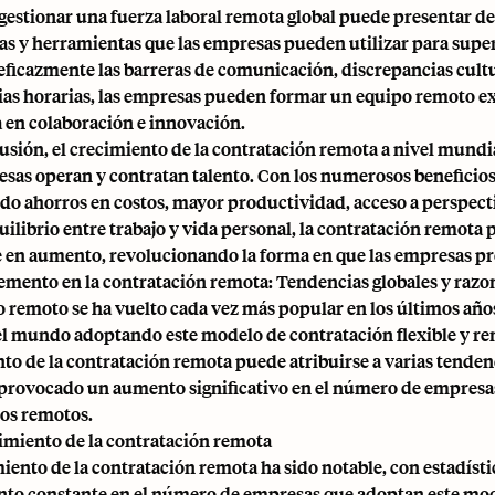
estionar una fuerza laboral remota global puede presentar des
ias y herramientas que las empresas pueden utilizar para super
eficazmente las barreras de comunicación, discrepancias cultu
ias horarias, las empresas pueden formar un equipo remoto e
 en colaboración e innovación.
usión, el crecimiento de la contratación remota a nivel mundi
esas operan y contratan talento. Con los numerosos beneficios
do ahorros en costos, mayor productividad, acceso a perspecti
uilibrio entre trabajo y vida personal, la contratación remot
 en aumento, revolucionando la forma en que las empresas p
cremento en la contratación remota: Tendencias globales y razo
jo remoto se ha vuelto cada vez más popular en los últimos añ
el mundo adoptando este modelo de contratación flexible y re
to de la contratación remota puede atribuirse a varias tendenc
provocado un aumento significativo en el número de empresa
os remotos.
ecimiento de la contratación remota
miento de la contratación remota ha sido notable, con estadís
to constante en el número de empresas que adoptan este mod