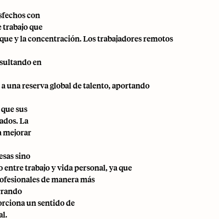
isfechos con
 trabajo que
oque y la concentración. Los trabajadores remotos
esultando en
a una reserva global de talento, aportando
 que sus
cados. La
a mejorar
esas sino
 entre trabajo y vida personal, ya que
rofesionales de manera más
orrando
orciona un sentido de
al.