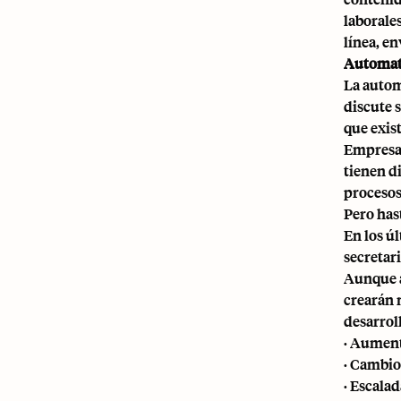
laborale
línea, en
Automati
La autom
discute 
que exis
Empresar
tienen d
procesos
Pero has
En los ú
secretar
Aunque a
crearán 
desarrol
· Aument
· Cambio
· Escalad