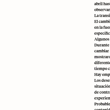
abril ha
observan
La trans
El cambi
en la fue
específi
Algunos 
Durante 
cambiar 
mostraro
diferent
tiempo c
Hay empl
Los dese
situació
de contr
experien
Probable
contenid