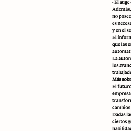
· El auge
Además, 
no posee
es neces
y en el s
El infor
que las 
automatiz
La autom
los avan
trabajad
Más sobr
El futur
empresas 
transfor
cambios 
Dadas la
ciertos 
habilida