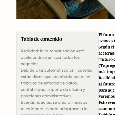
El futur
Tabla de contenido
avances 
Según el
Realidad: la automatización está
acelerad
acelerándose en casi todos los
“futuro d
negocios.
¿Te preg
Debido a la automatización, los roles
más impo
están disminuyendo rápidamente en
Realidad
trabajos de entrada de datos,
El futur
contabilidad, soporte de oficina y
para que
posiciones administrativas.
veremos 
Esto eve
Buenas noticias: se crearán nuevos
economía
roles laborales para adaptarse a las
Debido a