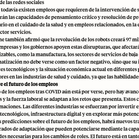
 de las redes sociales
todavía existen empleos que requieren de la intervención de 
rán las capacidades de pensamiento crítico y resolución de 
ario en el cuidado de la salud y en empleos relacionados, en l
ector servicios.
me también afirmó que la revolución de los robots creará 97 m
empresas y los gobiernos apoyen estas disrupturas, que afectar
ables, como la manufactura, los sectores de servicios de baja c
atización no debe verse como un factor negativo, sino que su
ces tecnológicos y la situación económica actual en diferentes
ores en las industrias de salud y cuidado, ya que las habilida
e el futuro de los empleos
o de los empleos tras COVID aún está por verse, pero hay avan
y la fuerza laboral se adaptan a los retos que presenta. Estos 
maciones. Las diferentes industrias se esfuerzan por invertir e
tecnológicos, infraestructura digital y en explorar más potenc
s predicciones sobre el futuro de los empleos, habrá nuevos t
grados de adaptación que pueden potenciarse mediante la capac
des necesarias para los cambios de roles. El futuro está en ta