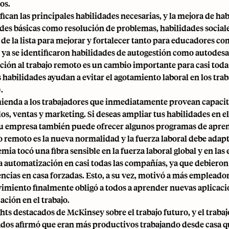
os.
ifican las principales habilidades necesarias, y la mejora de h
des básicas como resolución de problemas, habilidades sociales
 de la lista para mejorar y fortalecer tanto para educadores c
ya se identificaron habilidades de autogestión como autodesarrol
ición al trabajo remoto es un cambio importante para casi tod
s habilidades ayudan a evitar el agotamiento laboral en los tra
.
ienda a los trabajadores que inmediatamente provean capacita
os, ventas y marketing. Si deseas ampliar tus habilidades en e
 tu empresa también puede ofrecer algunos programas de apren
jo remoto es la nueva normalidad y la fuerza laboral debe adapt
ia tocó una fibra sensible en la fuerza laboral global y en las
la automatización en casi todas las compañías, ya que debiero
cias en casa forzadas. Esto, a su vez, motivó a más empleadores
imiento finalmente obligó a todos a aprender nuevas aplicaci
ción en el trabajo.
ghts destacados de McKinsey sobre el trabajo futuro
, y el trab
dos afirmó que eran más productivos trabajando desde casa que