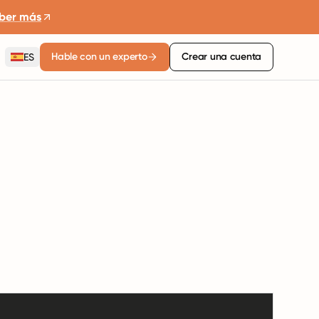
ber más
Hable con un experto
Crear una cuenta
ES