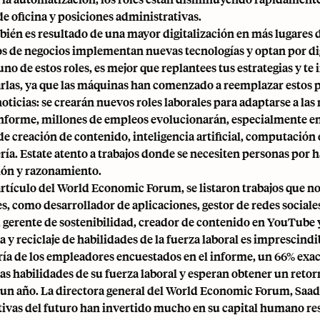
de oficina y posiciones administrativas.
ién es resultado de una mayor digitalización en más lugares de 
os de negocios implementan nuevas tecnologías y optan por
di
uno de estos roles, es mejor que replantees tus estrategias y t
arlas, ya que las máquinas han comenzado a reemplazar estos 
oticias: se crearán nuevos roles laborales para adaptarse a las
informe, millones de empleos evolucionarán, especialmente en 
e creación de contenido, inteligencia artificial, computación
ería. Estate atento a trabajos donde se necesiten personas po
ión y razonamiento.
artículo del World Economic Forum, se listaron trabajos que no
s, como desarrollador de aplicaciones, gestor de redes sociales
, gerente de sostenibilidad, creador de contenido en YouTube 
 y reciclaje de habilidades de la fuerza laboral es imprescindi
ía de los empleadores encuestados en el informe, un 66% exa
 las habilidades de su fuerza laboral y esperan obtener un reto
 un año. La directora general del World Economic Forum, Saadi
ivas del futuro han invertido mucho en su capital humano res