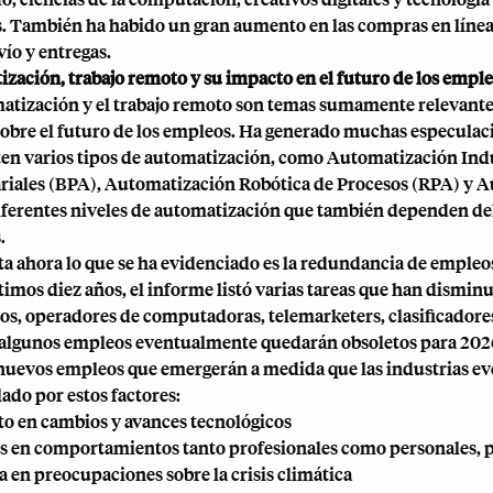
s. También ha habido un gran aumento en las compras en línea
vío y entregas.
zación, trabajo remoto y su impacto en el futuro de los empl
atización y el trabajo remoto son temas sumamente relevantes 
sobre el futuro de los empleos. Ha generado muchas especula
ten varios tipos de automatización, como Automatización Indu
iales (BPA), Automatización Robótica de Procesos (RPA) y Au
iferentes niveles de automatización que también dependen del
.
ta ahora lo que se ha evidenciado es la redundancia de empleo
ltimos diez años, el informe listó varias tareas que han dis
ios, operadores de computadoras, telemarketers, clasificadores
lgunos empleos eventualmente quedarán obsoletos para 2026,
nuevos empleos que emergerán a medida que las industrias e
lado por estos factores:
o en cambios y avances tecnológicos
s en comportamientos tanto profesionales como personales,
a en preocupaciones sobre la crisis climática