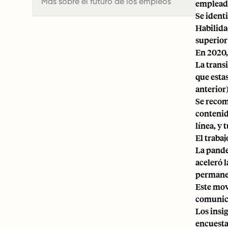
Más sobre el futuro de los empleos
emplead
Se ident
Habilida
superior
En 2020, 
La trans
que esta
anterior)
Se recom
contenid
línea, y
El traba
La pandem
aceleró 
permanen
Este mov
comunica
Los insi
encuesta