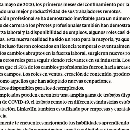
sta mayo de 2020, los primeros meses del confinamiento por 
do una mejor productividad de sus trabajadores remotos.
ición profesional se ha demostrado inevitable para un número
o de carrera o los pivotes profesionales también han demostr
rza laboral y la disponibilidad de empleos, algunos roles casi 
cas. Esta nueva realidad ha sido un reto para la mayoría, ya q
incluso fueron colocados en licencia temporal o eventualmen
los cambios abruptos en la fuerza laboral, surgieron nuevos ro
a otros roles para seguir siendo relevantes en su industria. Lo
n que el 50% de los cambios profesionales fueron hacia áreas de
es campos. Los roles en ventas, creación de contenido, producc
omo aquellos que han adoptado nuevas ocupaciones.
eos disponibles para los desempleados.
mpleados pueden encontrar una amplia gama de trabajos dispon
n de COVID-19, el trabajo remoto en diferentes industrias esta
atación
. LinkedIn también es utilizado por empresas y cazatal
cia.
mente te encuentres mejorando tus habilidades aprendiendo hab
o, ciencias de la computación, creativos digitales y tecnología