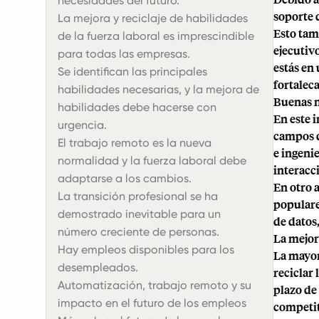
necesidades del futuro.
soporte 
La mejora y reciclaje de habilidades
Esto tamb
de la fuerza laboral es imprescindible
ejecutiv
para todas las empresas.
estás en 
Se identifican las principales
fortalec
habilidades necesarias, y la mejora de
Buenas n
habilidades debe hacerse con
En este 
urgencia.
campos d
El trabajo remoto es la nueva
e ingeni
normalidad y la fuerza laboral debe
interacc
adaptarse a los cambios.
En otro 
La transición profesional se ha
populare
demostrado inevitable para un
de datos
número creciente de personas.
La mejora
Hay empleos disponibles para los
La mayor
desempleados.
reciclar
Automatización, trabajo remoto y su
plazo de
impacto en el futuro de los empleos
competit