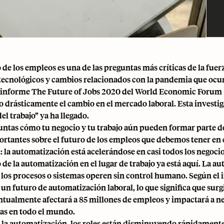
o de los empleos es una de las preguntas más críticas de la fue
tecnológicos y cambios relacionados con la pandemia que ocu
 informe The Future of Jobs 2020 del World Economic Forum (i
o drásticamente el cambio en el mercado laboral. Esta investig
el trabajo” ya ha llegado.
untas cómo tu negocio y tu trabajo aún pueden formar parte de
rtantes sobre el futuro de los empleos que debemos tener en 
: la automatización está acelerándose en casi todos los negocio
o de la automatización en el lugar de trabajo ya está aquí. La
 los procesos o sistemas operen sin control humano. Según e
un futuro de automatización laboral, lo que significa que su
ntualmente afectará a 85 millones de empleos y impactará a ne
s en todo el mundo.
 la automatización, los roles están disminuyendo rápidamente 