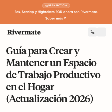
GRAN NOTICIA
Eos, Serviap y Hightekers EOR ahora son Rivermate.
Saber más
Toggl
7 minutos de lectura
Trabajo remoto y productividad
Guía para Crear y
Mantener un Espacio
de Trabajo Productivo
en el Hogar
(Actualización 2026)