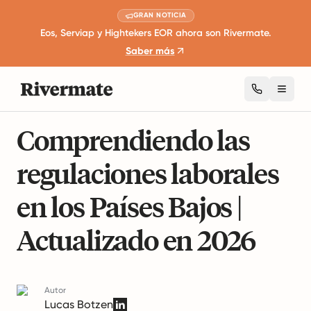
GRAN NOTICIA
Eos, Serviap y Hightekers EOR ahora son Rivermate.
Saber más
Toggl
16 minutos de lectura
Leyes de Empleo Internacionales
Comprendiendo las
regulaciones laborales
en los Países Bajos |
Actualizado en 2026
Autor
Lucas Botzen