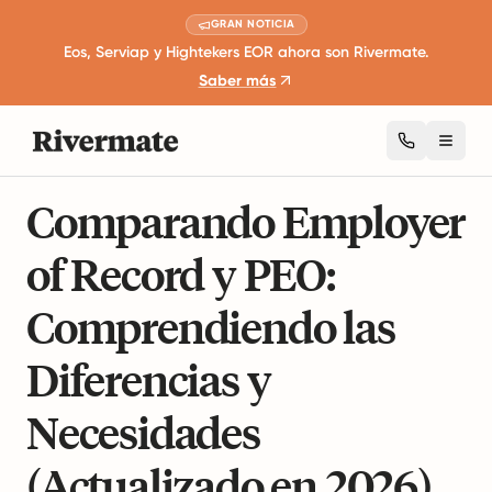
GRAN NOTICIA
Eos, Serviap y Hightekers EOR ahora son Rivermate.
Saber más
Toggl
8 minutos de lectura
Leyes de Empleo Internacionales
Comparando Employer
of Record y PEO:
Comprendiendo las
Diferencias y
Necesidades
(Actualizado en 2026)