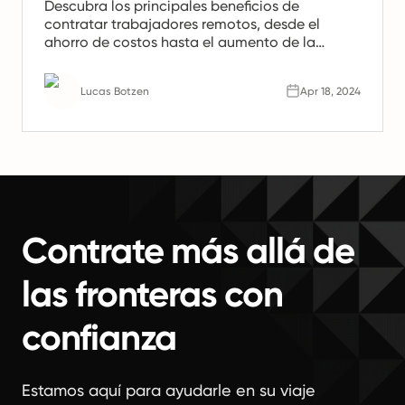
Descubra los principales beneficios de
contratar trabajadores remotos, desde el
ahorro de costos hasta el aumento de la
productividad. Aprenda por qué los equipos
remotos son el futuro del trabajo.
Lucas Botzen
Apr 18, 2024
Contrate más allá de
las fronteras con
confianza
Estamos aquí para ayudarle en su viaje