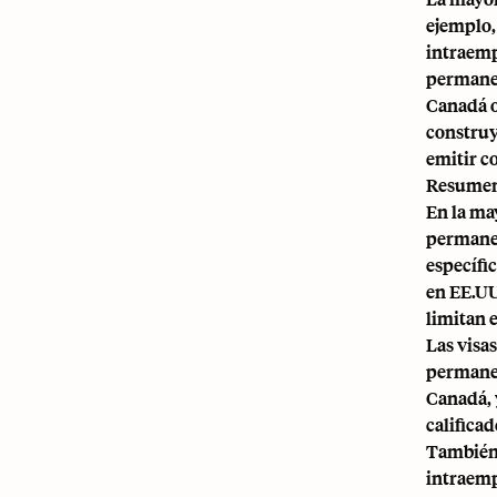
ejemplo,
intraemp
permanen
Canadá o
construy
emitir c
Resumen 
En la may
permanen
específi
en EE.UU
limitan 
Las visa
permanen
Canadá, 
calificad
También e
intraemp