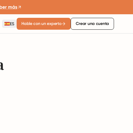
ber más
Hable con un experto
Crear una cuenta
ES
a