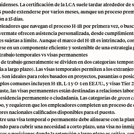
idenses. La certificación de la LCA suele tardar alrededor de 
 puede extenderse por varios meses, aunque un proceso prem
n a 15 días.
leadores que navegan el proceso H-1B por primera vez, o busc
ermate ofrecen asistencia personalizada, desde cumplimiento 
es sujetas a límite. Aunque el marco del H-1B es intrincado, c
rse en un componente eficiente y sostenible de una estrategia g
 trabajo temporales vs visas permanentes
s de trabajo generalmente se dividen en dos categorías: tempo
a a largo plazo). Las visas temporales permiten a los extranjero
. Son ideales para roles basados en proyectos, pasantías o posi
plos comunes incluyen H-1B, L-1 y O-1 en EE.UU., y visas Tier 2
aste, las visas permanentes están destinadas a relaciones labo
 residencia permanente o ciudadanía. Las categorías de
green c
po, y requieren que los empleadores completen un proceso de 
ores nacionales calificados disponibles para el puesto.
ntre una visa temporal o permanente debe alinearse con la plani
ndo para cubrir una necesidad a corto plazo, una visa no inmig
icos o posiciones donde la retención a largo plazo es crítica, 