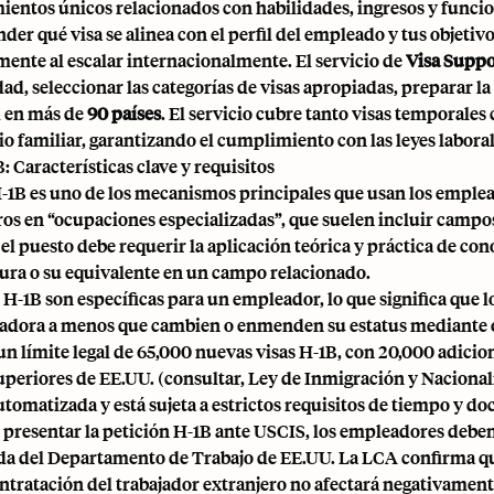
ientos únicos relacionados con habilidades, ingresos y funcio
er qué visa se alinea con el perfil del empleado y tus objetiv
mente al escalar internacionalmente. El servicio de
Visa Suppo
idad, seleccionar las categorías de visas apropiadas, preparar 
d en más de
90 países
. El servicio cubre tanto visas temporal
io familiar, garantizando el cumplimiento con las leyes laboral
: Características clave y requisitos
H-1B es uno de los mecanismos principales que usan los emplea
ros en “ocupaciones especializadas”, que suelen incluir campos
r, el puesto debe requerir la aplicación teórica y práctica de 
tura o su equivalente en un campo relacionado.
 H-1B son específicas para un empleador, lo que significa que l
adora a menos que cambien o enmenden su estatus mediante o
n límite legal de 65,000 nuevas visas H-1B, con 20,000 adicio
uperiores de EE.UU. (consultar, Ley de Inmigración y Nacionali
automatizada y está sujeta a estrictos requisitos de tiempo y 
 presentar la petición H-1B ante USCIS, los empleadores debe
ada del Departamento de Trabajo de EE.UU. La LCA confirma que
ontratación del trabajador extranjero no afectará negativamente