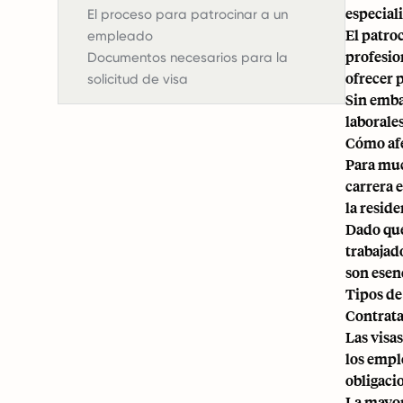
especial
El proceso para patrocinar a un
El patro
empleado
profesio
Documentos necesarios para la
ofrecer p
solicitud de visa
Sin emba
laborale
Cómo afe
Para muc
carrera 
la resid
Dado que 
trabajado
son esen
Tipos de
Contrata
Las visas
los empl
obligaci
La mayorí