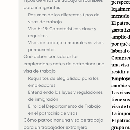
Tipos de visas de trabajo disponibles
perspect
para inmigrantes
legalmen
Resumen de los diferentes tipos de
menudo 
visas de trabajo
El patro
Visa H-1B: Características clave y
garantiz
requisitos
amplio d
Visas de trabajo temporales vs visas
por qué 
permanentes
laboral 
Qué deben considerar los
Comprend
empleadores antes de patrocinar una
una visa
visa de trabajo
residir y
Employe
Requisitos de elegibilidad para los
cambie s
empleadores
Las visa
Entendiendo las leyes y regulaciones
tiene su
de inmigración
visa de 
El rol del Departamento de Trabajo
La impor
en el patrocinio de visas
Cómo patrocinar una visa de trabajo
El patroc
grupo má
para un trabajador extranjero