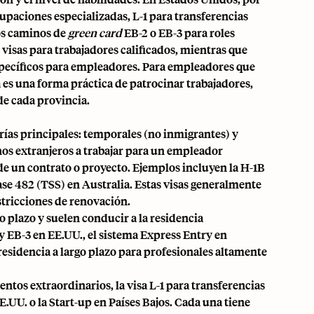
upaciones especializadas, L-1 para transferencias
los caminos de
green card
EB-2 o EB-3 para roles
 visas para trabajadores calificados, mientras que
specíficos para empleadores. Para empleadores que
á
es una forma práctica de patrocinar trabajadores,
de cada provincia.
gorías principales: temporales (no inmigrantes) y
os extranjeros a trabajar para un empleador
de un contrato o proyecto. Ejemplos incluyen la H-1B
lase 482 (TSS) en
Australia
. Estas visas generalmente
stricciones de renovación.
 plazo y suelen conducir a la residencia
y EB-3 en EE.UU., el sistema Express Entry en
residencia a largo plazo para profesionales altamente
entos extraordinarios, la visa L-1 para transferencias
.UU. o la Start-up en Países Bajos. Cada una tiene