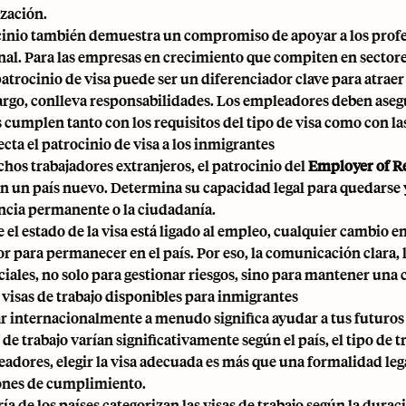
ización.
cinio también demuestra un compromiso de apoyar a los profes
nal. Para las empresas en crecimiento que compiten en sectore
atrocinio de visa puede ser un diferenciador clave para atraer 
rgo, conlleva responsabilidades. Los empleadores deben asegura
s cumplen tanto con los requisitos del tipo de visa como con la
cta el patrocinio de visa a los inmigrantes
hos trabajadores extranjeros, el patrocinio del
Employer of R
en un país nuevo. Determina su capacidad legal para quedarse y 
encia permanente o la ciudadanía.
el estado de la visa está ligado al empleo, cualquier cambio en
r para permanecer en el país. Por eso, la comunicación clara, l
ciales, no solo para gestionar riesgos, sino para mantener una
 visas de trabajo disponibles para inmigrantes
r internacionalmente a menudo significa ayudar a tus futuros
 de trabajo varían significativamente según el país, el tipo de 
eadores, elegir la visa adecuada es más que una formalidad lega
ones de cumplimiento.
a de los países categorizan las visas de trabajo según la durac