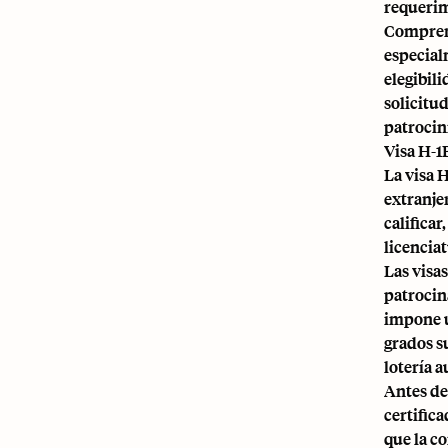
requerim
Comprend
especial
elegibil
solicitu
patrocin
Visa H-1B
La visa 
extranje
califica
licencia
Las visas
patrocin
impone u
grados s
lotería 
Antes de
certific
que la c