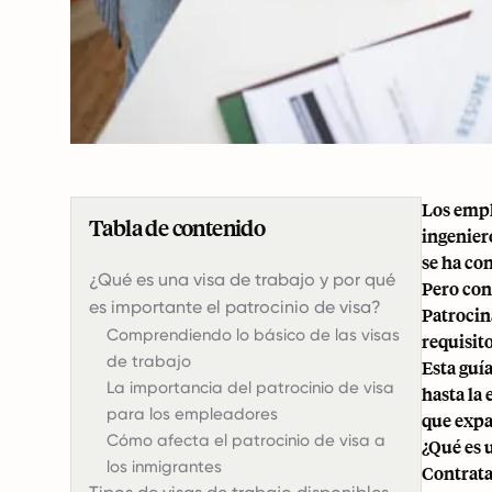
Los empl
Tabla de contenido
ingeniero
se ha co
¿Qué es una visa de trabajo y por qué
Pero con 
es importante el patrocinio de visa?
Patrocin
Comprendiendo lo básico de las visas
requisit
de trabajo
Esta guía
La importancia del patrocinio de visa
hasta la
para los empleadores
que expa
Cómo afecta el patrocinio de visa a
¿Qué es u
los inmigrantes
Contrata