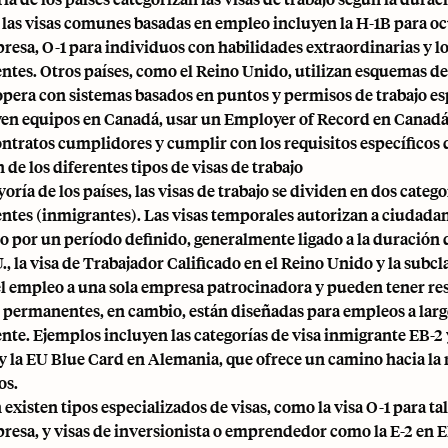
 las visas comunes basadas en empleo incluyen la H-1B para oc
resa, O-1 para individuos con habilidades extraordinarias y 
tes. Otros países, como
el Reino Unido
, utilizan esquemas de
pera con sistemas basados en puntos y permisos de trabajo e
en equipos en Canadá, usar un
Employer of Record en Canad
ontratos cumplidores y cumplir con los requisitos específicos 
de los diferentes tipos de visas de trabajo
oría de los países, las visas de trabajo se dividen en dos cate
tes (inmigrantes). Las visas temporales autorizan a ciudadan
co por un período definido, generalmente ligado a la duración 
., la visa de Trabajador Calificado en el Reino Unido y la subc
el empleo a una sola empresa patrocinadora y pueden tener re
s permanentes, en cambio, están diseñadas para empleos a largo
te. Ejemplos incluyen las categorías de visa inmigrante EB-2 
y la EU Blue Card en Alemania, que ofrece un camino hacia la 
os.
xisten tipos especializados de visas, como la visa O-1 para tal
resa, y visas de inversionista o emprendedor como la E-2 en EE