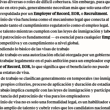
ivas diversas o roles de difícil cobertura. Sin embargo, para q
te en otro país, generalmente necesitan más que solo una oferta
respaldada por un
Employer of Record
,
EOR
, o
Recruitment
.
cinio de visa funciona como el mecanismo legal que conecta al t
ando tanto el cumplimiento regulatorio como el empleo legal.
e talento mientras cumplen con las leyes de inmigración y lab
el patrocinio es fundamental — es esencial para cualquier
Empl
competitiva y en cumplimiento a nivel global.
iendo lo básico de las visas de trabajo
 de trabajo es una autorización oficial otorgada por un gobier
 trabajar legalmente en el país anfitrión para un empleador espe
r of Record
,
EOR
, lo que significa que el beneficiario no pue
u estatus de visa.
s de trabajo se clasifican generalmente en temporales (no inm
s propios criterios, proceso de aplicación y duración de estadí
trabajo implica cumplir con las leyes de inmigración y particip
tancia del patrocinio de visa para los empleadores
inio de visa no es solo una formalidad legal, es un habilitador
s amplio de talento y cubrir roles que los candidatos naciona