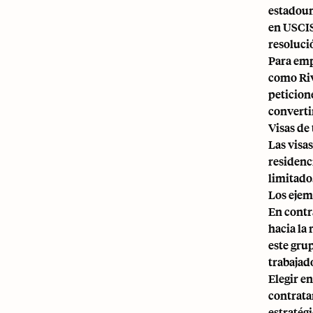
estadoun
en USCIS
resolució
Para emp
como Riv
peticion
converti
Visas de
Las visa
residenci
limitado
Los ejem
En contr
hacia la
este gru
trabajad
Elegir e
contrata
estratég