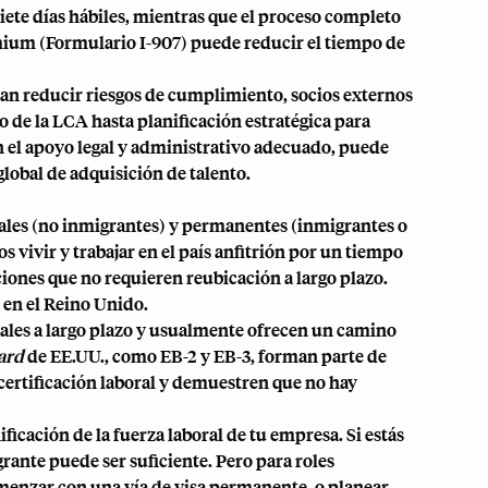
siete días hábiles, mientras que el proceso completo
ium (Formulario I-907) puede reducir el tiempo de
an reducir riesgos de cumplimiento, socios externos
de la LCA hasta planificación estratégica para
on el apoyo legal y administrativo adecuado, puede
lobal de adquisición de talento.
rales (no inmigrantes) y permanentes (inmigrantes o
s vivir y trabajar en el país anfitrión por un tiempo
ciones que no requieren reubicación a largo plazo.
 en el Reino Unido.
rales a largo plazo y usualmente ofrecen un camino
ard
de EE.UU., como EB-2 y EB-3, forman parte de
certificación laboral y demuestren que no hay
ficación de la fuerza laboral de tu empresa. Si estás
rante puede ser suficiente. Pero para roles
comenzar con una vía de visa permanente, o planear