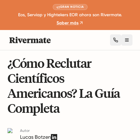
GRAN NOTICIA
Eos, Serviap y Hightekers EOR ahora son Rivermate.
Saber más
Toggl
9 minutos de lectura
Gestión Global de la Fuerza Laboral
¿Cómo Reclutar
Científicos
Americanos? La Guía
Completa
Autor
Lucas Botzen